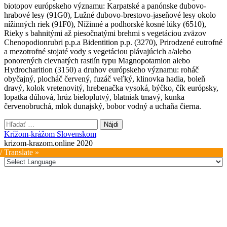
biotopov európskeho významu: Karpatské a panónske dubovo-
hrabové lesy (91G0), Lužné dubovo-brestovo-jaseňové lesy okolo
nížinných riek (91F0), Nížinné a podhorské kosné lúky (6510),
Rieky s bahnitými až piesočnatými brehmi s vegetáciou zväzov
Chenopodionrubri p.p.a Bidentition p.p. (3270), Prirodzené eutrofné
a mezotrofné stojaté vody s vegetáciou plávajúcich a/alebo
ponorených cievnatých rastlín typu Magnopotamion alebo
Hydrocharition (3150) a druhov európskeho významu: roháč
obyčajný, plocháč červený, fuzáč veľký, klinovka hadia, boleň
dravý, kolok vretenovitý, hrebenačka vysoká, býčko, čík európsky,
lopatka dúhová, hrúz bieloplutvý, blatniak tmavý, kunka
červenobruchá, mlok dunajský, bobor vodný a uchaňa čierna.
Hľadať:
Krížom-krážom Slovenskom
krizom-krazom.online 2020
/ Translate »