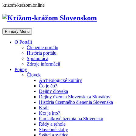
Skip
krizom-krazom.online
to
content
Primary Menu
O Portáli
Členenie portálu
História portálu
Spolupráca
Zdroje informácií
Pojmy
Človek
Archeologické kultúry
Čo je čo?
Dejiny človeka
Dejiny územia Slovenska a Slovákov
História územného členenia Slovenska
Králi
Kto je kto?
Pamiatkové územia na Slovensku
Rády a rehole
Stavebné slohy
Svätci a svätice