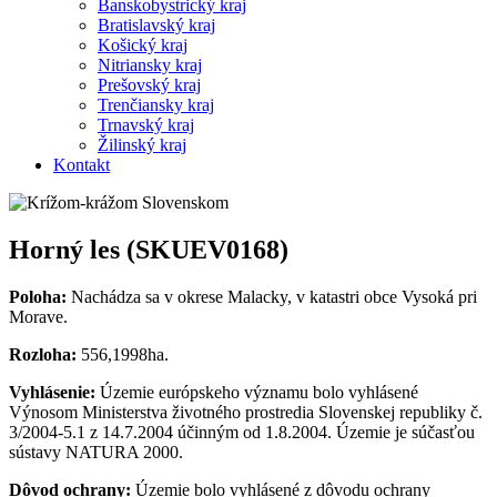
Banskobystrický kraj
Bratislavský kraj
Košický kraj
Nitriansky kraj
Prešovský kraj
Trenčiansky kraj
Trnavský kraj
Žilinský kraj
Kontakt
Horný les (SKUEV0168)
Poloha:
Nachádza sa v okrese Malacky, v katastri obce Vysoká pri
Morave.
Rozloha:
556,1998ha.
Vyhlásenie:
Územie európskeho významu bolo vyhlásené
Výnosom Ministerstva životného prostredia Slovenskej republiky č.
3/2004-5.1 z 14.7.2004 účinným od 1.8.2004. Územie je súčasťou
sústavy NATURA 2000.
Dôvod ochrany:
Územie bolo vyhlásené z dôvodu ochrany