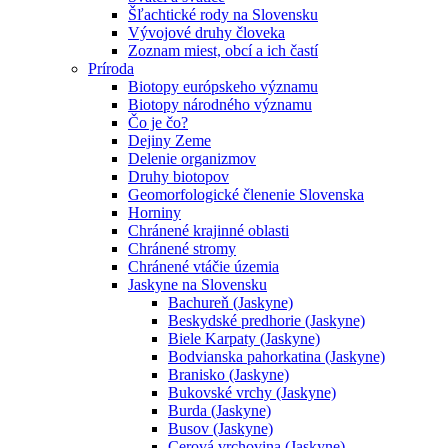
Šľachtické rody na Slovensku
Vývojové druhy človeka
Zoznam miest, obcí a ich častí
Príroda
Biotopy európskeho významu
Biotopy národného významu
Čo je čo?
Dejiny Zeme
Delenie organizmov
Druhy biotopov
Geomorfologické členenie Slovenska
Horniny
Chránené krajinné oblasti
Chránené stromy
Chránené vtáčie územia
Jaskyne na Slovensku
Bachureň (Jaskyne)
Beskydské predhorie (Jaskyne)
Biele Karpaty (Jaskyne)
Bodvianska pahorkatina (Jaskyne)
Branisko (Jaskyne)
Bukovské vrchy (Jaskyne)
Burda (Jaskyne)
Busov (Jaskyne)
Cerová vrchovina (Jaskyne)