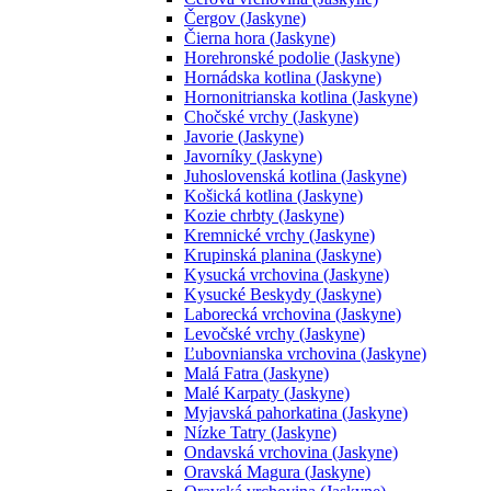
Čergov (Jaskyne)
Čierna hora (Jaskyne)
Horehronské podolie (Jaskyne)
Hornádska kotlina (Jaskyne)
Hornonitrianska kotlina (Jaskyne)
Chočské vrchy (Jaskyne)
Javorie (Jaskyne)
Javorníky (Jaskyne)
Juhoslovenská kotlina (Jaskyne)
Košická kotlina (Jaskyne)
Kozie chrbty (Jaskyne)
Kremnické vrchy (Jaskyne)
Krupinská planina (Jaskyne)
Kysucká vrchovina (Jaskyne)
Kysucké Beskydy (Jaskyne)
Laborecká vrchovina (Jaskyne)
Levočské vrchy (Jaskyne)
Ľubovnianska vrchovina (Jaskyne)
Malá Fatra (Jaskyne)
Malé Karpaty (Jaskyne)
Myjavská pahorkatina (Jaskyne)
Nízke Tatry (Jaskyne)
Ondavská vrchovina (Jaskyne)
Oravská Magura (Jaskyne)