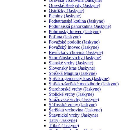
Oravská vrchovina (Jaskyne)
Oravské Beskydy (Jaskyne)
Ostrôžky (Jaskyne)
Pieniny (Jaskyne)
Podtatranská kotlina (Jaskyne)
Podunajská pahorkatina (Jaskyne)
Pohronský Inovec (Jaskyne)
Poľana (Jaskyne)
Považské podolie (Jaskyne)
Považský Inovec (Jaskyne)
Revúcka vrchovina (Jaskyne)
Skorušinské vrchy (Jaskyne)
Slanské vrchy (Jaskyne)
Slovenský kras (Jaskyne)
Spišská Magura (Jaskyne)
Spišsko-gemerský kras (Jaskyne)
Spišsko-šarišské medzihorie (Jaskyne)
Starohorské vrchy (Jaskyne)
Stolické vrchy (Jaskyne)
Strážovské vrchy (Jaskyne)
Súľovské vrchy (Jaskyne)
Šarišská vrchovina (Jaskyne)
Štiavnické vrchy (Jaskyne)
Tatry (Jaskyne)
Tribeč (Jaskyne)