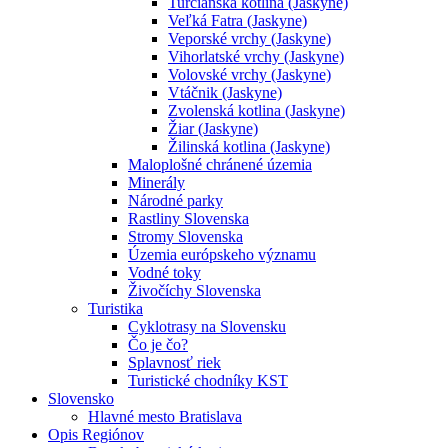
Turčianska kotlina (Jaskyne)
Veľká Fatra (Jaskyne)
Veporské vrchy (Jaskyne)
Vihorlatské vrchy (Jaskyne)
Volovské vrchy (Jaskyne)
Vtáčnik (Jaskyne)
Zvolenská kotlina (Jaskyne)
Žiar (Jaskyne)
Žilinská kotlina (Jaskyne)
Maloplošné chránené územia
Minerály
Národné parky
Rastliny Slovenska
Stromy Slovenska
Územia európskeho významu
Vodné toky
Živočíchy Slovenska
Turistika
Cyklotrasy na Slovensku
Čo je čo?
Splavnosť riek
Turistické chodníky KST
Slovensko
Hlavné mesto Bratislava
Opis Regiónov