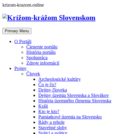
Skip
krizom-krazom.online
to
content
Primary Menu
O Portáli
Členenie portálu
História portálu
Spolupráca
Zdroje informácií
Pojmy
Človek
Archeologické kultúry
Čo je čo?
Dejiny človeka
Dejiny územia Slovenska a Slovákov
História územného členenia Slovenska
Králi
Kto je kto?
Pamiatkové územia na Slovensku
Rády a rehole
Stavebné slohy
Svätci a svätice