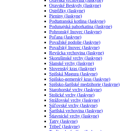
Oravská vrchovina (Jaskyne)
Oravské Beskydy (Jaskyne)
Ostrôžky (Jaskyne)
Pieniny (Jaskyne)
Podtatranská kotlina (Jaskyne)
Podunajská pahorkatina (Jaskyne)
Pohronský Inovec (Jaskyne)
Poľana (Jaskyne)
Považské podolie (Jaskyne)
Považský Inovec (Jaskyne)
Revúcka vrchovina (Jaskyne)
Skorušinské vrchy (Jaskyne)
Slanské vrchy (Jaskyne)
Slovenský kras (Jaskyne)
Spišská Magura (Jaskyne)
Spišsko-gemerský kras (Jaskyne)
Spišsko-šarišské medzihorie (Jaskyne)
Starohorské vrchy (Jaskyne)
Stolické vrchy (Jaskyne)
Strážovské vrchy (Jaskyne)
Súľovské vrchy (Jaskyne)
Šarišská vrchovina (Jaskyne)
Štiavnické vrchy (Jaskyne)
Tatry (Jaskyne)
Tribeč (Jaskyne)