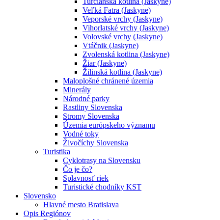
Turčianska kotlina (Jaskyne)
Veľká Fatra (Jaskyne)
Veporské vrchy (Jaskyne)
Vihorlatské vrchy (Jaskyne)
Volovské vrchy (Jaskyne)
Vtáčnik (Jaskyne)
Zvolenská kotlina (Jaskyne)
Žiar (Jaskyne)
Žilinská kotlina (Jaskyne)
Maloplošné chránené územia
Minerály
Národné parky
Rastliny Slovenska
Stromy Slovenska
Územia európskeho významu
Vodné toky
Živočíchy Slovenska
Turistika
Cyklotrasy na Slovensku
Čo je čo?
Splavnosť riek
Turistické chodníky KST
Slovensko
Hlavné mesto Bratislava
Opis Regiónov