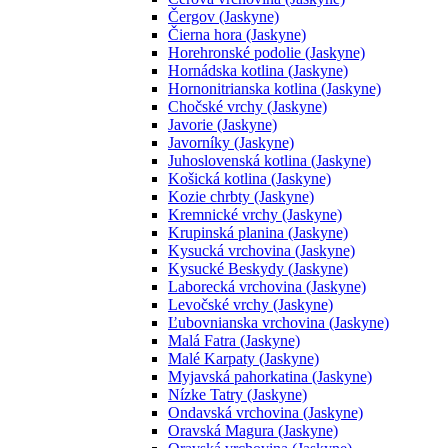
Čergov (Jaskyne)
Čierna hora (Jaskyne)
Horehronské podolie (Jaskyne)
Hornádska kotlina (Jaskyne)
Hornonitrianska kotlina (Jaskyne)
Chočské vrchy (Jaskyne)
Javorie (Jaskyne)
Javorníky (Jaskyne)
Juhoslovenská kotlina (Jaskyne)
Košická kotlina (Jaskyne)
Kozie chrbty (Jaskyne)
Kremnické vrchy (Jaskyne)
Krupinská planina (Jaskyne)
Kysucká vrchovina (Jaskyne)
Kysucké Beskydy (Jaskyne)
Laborecká vrchovina (Jaskyne)
Levočské vrchy (Jaskyne)
Ľubovnianska vrchovina (Jaskyne)
Malá Fatra (Jaskyne)
Malé Karpaty (Jaskyne)
Myjavská pahorkatina (Jaskyne)
Nízke Tatry (Jaskyne)
Ondavská vrchovina (Jaskyne)
Oravská Magura (Jaskyne)