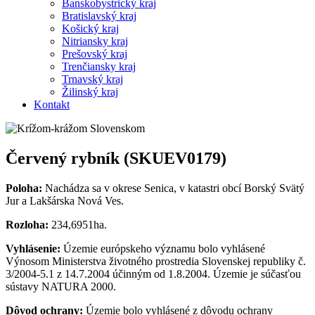
Banskobystrický kraj
Bratislavský kraj
Košický kraj
Nitriansky kraj
Prešovský kraj
Trenčiansky kraj
Trnavský kraj
Žilinský kraj
Kontakt
Červený rybník (SKUEV0179)
Poloha:
Nachádza sa v okrese Senica, v katastri obcí Borský Svätý
Jur a Lakšárska Nová Ves.
Rozloha:
234,6951ha.
Vyhlásenie:
Územie európskeho významu bolo vyhlásené
Výnosom Ministerstva životného prostredia Slovenskej republiky č.
3/2004-5.1 z 14.7.2004 účinným od 1.8.2004. Územie je súčasťou
sústavy NATURA 2000.
Dôvod ochrany:
Územie bolo vyhlásené z dôvodu ochrany