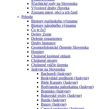
Šľachtické rody na Slovensku
Vývojové druhy človeka
Zoznam miest, obcí a ich častí
Príroda
Biotopy európskeho významu
Biotopy národného významu
Čo je čo?
Dejiny Zeme
Delenie organizmov
Druhy biotopov
Geomorfologické členenie Slovenska
Horniny
Chránené krajinné oblasti
Chránené stromy
Chránené vtáčie územia
Jaskyne na Slovensku
Bachureň (Jaskyne)
Beskydské predhorie (Jaskyne)
Biele Karpaty (Jaskyne)
Bodvianska pahorkatina (Jaskyne)
Branisko (Jaskyne)
Bukovské vrchy (Jaskyne)
Burda (Jaskyne)
Busov (Jaskyne)
Cerová vrchovina (Jaskyne)