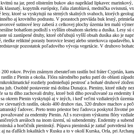
oré kvitnú na jar, pred olistením bukov ako napríklad lipkavec marinkov
k klasnatý, kopytník európsky, ľalia zlatohlavá, mednička ovisnutá, vr
sy, ktoré sa vyskytujú na strmých skalných svahoch, ktorých geologi
ného aj krovitého podrastu. V porastoch prevláda buk lesný, primiešaná
javorové sutinové lesy zaberá z celkovej plochy územia len malú výmeru
erálne bohatšom podloží s vyšším obsahom skeletu a dusíka. Lesy sú d
odraste sú zastúpené druhy, ktoré obľubujú vyšší obsah dusíka ako je nap
riedke reliktné porasty borovice lesnej alebo smrekovca opadavého, kt
 predstavuje pozostatok poľadového vývoja vegetácie. V druhovo boha
o 200 rokov. Prvým známym zberateľom rastlín bol fráter Cyprián, kama
 rastlín z Pienin a okolia. Flóra národného parku patrí do oblasti zápa
kroklimatické rozdiely podmieňujú pestrosť a bohaté druhové zloženie r
 juh. Osobité postavenie má dolina Dunajca. Pieniny, ktoré nikdy neza
o, že sa tu dlho zachovali druhy, ktoré boli dlho považované za endemit
ré sa okrem Pienin vyskytujú aj v iných, i keď veľmi vzdialených územi
ov cievnatých rastlín, okolo 400 druhov rias, 320 druhov machov a peč
 tatranský ľadovec. Preto tento priestor bez ľadovca poskytol životné 
 považované za endemity Pienin. Až s rozvojom výskumu flóry vzdialenejš
raničených areáloch na inom území, sú subendemity. Endemity a subend
ninská a horčičník pieninský. Púpava pieninská je zatiaľ potvrdená le
 aj na ďalších lokalitách v Rusku a to v okolí Kurska, Orla, pri Archa