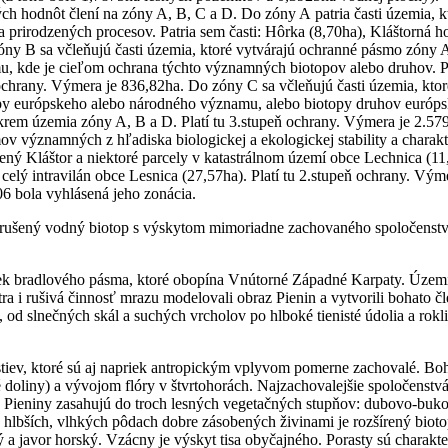
h hodnôt člení na zóny A, B, C a D. Do zóny A patria časti územia, 
rirodzených procesov. Patria sem časti: Hôrka (8,70ha), Kláštorná ho
zóny B sa včleňujú časti územia, ktoré vytvárajú ochranné pásmo zóny 
 kde je cieľom ochrana týchto významných biotopov alebo druhov. Pat
 ochrany. Výmera je 836,82ha. Do zóny C sa včleňujú časti územia, kto
py európskeho alebo národného významu, alebo biotopy druhov európs
 územia zóny A, B a D. Platí tu 3.stupeň ochrany. Výmera je 2.579,4
v významných z hľadiska biologickej a ekologickej stability a charakt
ený Kláštor a niektoré parcely v katastrálnom území obce Lechnica (11
elý intravilán obce Lesnica (27,57ha). Platí tu 2.stupeň ochrany. Vý
6 bola vyhlásená jeho zonácia.
narušený vodný biotop s výskytom mimoriadne zachovaného spoločenst
ek bradlového pásma, ktoré obopína Vnútorné Západné Karpaty. Územi
a i rušivá činnosť mrazu modelovali obraz Pienin a vytvorili bohato č
u, od slnečných skál a suchých vrcholov po hlboké tienisté údolia a rok
stiev, ktoré sú aj napriek antropickým vplyvom pomerne zachovalé. Boh
 doliny) a vývojom flóry v štvrtohorách. Najzachovalejšie spoločenstv
A). Pieniny zasahujú do troch lesných vegetačných stupňov: dubovo-b
hlbších, vlhkých pôdach dobre zásobených živinami je rozšírený biot
 a javor horský. Vzácny je výskyt tisa obyčajného. Porasty sú charakte