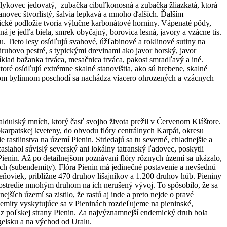
ý, lykovec jedovatý, zubačka cibuľkonosná a zubačka žliazkatá, ktorá
anovec štvorlistý, šalvia lepkavá a mnoho ďalších. Ďalším
cké podložie tvoria výlučne karbonátové horniny. Vápenaté pôdy,
 je jedľa biela, smrek obyčajný, borovica lesná, javory a vzácne tis.
. Tieto lesy osídľujú svahové, úžľabinové a roklinové sutiny na
ruhovo pestré, s typickými drevinami ako javor horský, javor
ríklad bažanka trváca, mesačnica trváca, pakost smradľavý a iné.
oré osídľujú extrémne skalné stanovištia, ako sú hrebene, skalné
tom bylinnom poschodí sa nachádza viacero ohrozených a vzácnych
ldulský mních, ktorý časť svojho života prežil v Červenom Kláštore.
dokarpatskej kveteny, do obvodu flóry centrálnych Karpát, okresu
astlinstva na území Pienin. Striedajú sa tu severné, chladnejšie a
siahol súvislý severský ani lokálny tatranský ľadovec, poskytli
y Pienin. Až po detailnejšom poznávaní flóry rôznych území sa ukázalo,
ach (subendemity). Flóra Pienin má jedinečné postavenie a nevšednú
eňoviek, približne 470 druhov lišajníkov a 1.200 druhov húb. Pieniny
prostredie mnohým druhom na ich nerušený vývoj. To spôsobilo, že sa
ích území sa zistilo, že rastú aj inde a preto nejde o pravé
emity vyskytujúce sa v Pieninách rozdeľujeme na pieninské,
n z poľskej strany Pienin. Za najvýznamnejší endemický druh bola
ngelsku a na východ od Uralu.