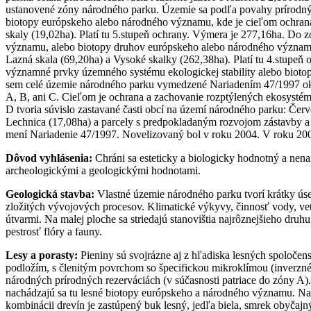
ustanovené zóny národného parku. Územie sa podľa povahy prírodnýc
biotopy európskeho alebo národného významu, kde je cieľom ochrana p
skaly (19,02ha). Platí tu 5.stupeň ochrany. Výmera je 277,16ha. Do 
významu, alebo biotopy druhov európskeho alebo národného významu,
Lazná skala (69,20ha) a Vysoké skalky (262,38ha). Platí tu 4.stupeň
významné prvky územného systému ekologickej stability alebo bioto
sem celé územie národného parku vymedzené Nariadením 47/1997 okrem
A, B, ani C. Cieľom je ochrana a zachovanie rozptýlených ekosystémo
D tvoria súvislo zastavané časti obcí na území národného parku: Červ
Lechnica (17,08ha) a parcely s predpokladaným rozvojom zástavby a c
mení Nariadenie 47/1997. Novelizovaný bol v roku 2004. V roku 200
Dôvod vyhlásenia:
Chráni sa esteticky a biologicky hodnotný a ne
archeologickými a geologickými hodnotami.
Geologická stavba:
Vlastné územie národného parku tvorí krátky ús
zložitých vývojových procesov. Klimatické výkyvy, činnosť vody, vetr
útvarmi. Na malej ploche sa striedajú stanovištia najrôznejšieho druh
pestrosť flóry a fauny.
Lesy a porasty:
Pieniny sú svojrázne aj z hľadiska lesných spoločen
podložím, s členitým povrchom so špecifickou mikroklímou (inverzné
národných prírodných rezerváciách (v súčasnosti patriace do zóny 
nachádzajú sa tu lesné biotopy európskeho a národného významu. Na 
kombinácii drevín je zastúpený buk lesný, jedľa biela, smrek obyčajný