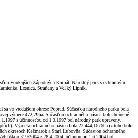
účasťou Vonkajších Západných Karpát. Národný park s ochranným
Kamienka, Lesnica, Stráňany a Veľký Lipník.
l sa vo vtedajšom okrese Poprad. Súčasťou národného parku bola
lkovej výmere 472,79ha. Súčasťou ochranného pásma boli chránené
4.1.1997 s účinnosťou od 1.3.1997 bol národný park upravený.
 plôch). Výmera ochranného pásma bola 22.444,1676ha (z toho bolo
ajších okresoch Kežmarok a Stará Ľubovňa. Súčasťou ochranného
. Vyhláškou 319/2004 z 28.4.2004 účinnou od 1.6.2004 boli