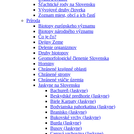
Šľachtické rody na Slovensku
Vývojové druhy človeka
Zoznam miest, obcí a ich častí
Príroda
Biotopy európskeho významu
Biotopy národného významu
Čo je čo?
Dejiny Zeme
Delenie organizmov
Druhy biotopov
Geomorfologické členenie Slovenska
Horniny
Chránené krajinné oblasti
Chránené stromy
Chránené vtáčie územia
Jaskyne na Slovensku
Bachureň (Jaskyne)
Beskydské predhorie (Jaskyne)
Biele Karpaty (Jaskyne)
Bodvianska pahorkatina (Jaskyne)
Branisko (Jaskyne)
Bukovské vrchy (Jaskyne)
Burda (Jaskyne)
Busov (Jaskyne)
Cerová vrchovina (Jaskyne)