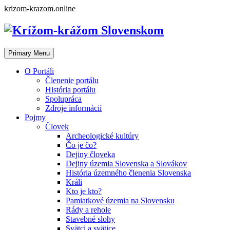
Skip
krizom-krazom.online
to
content
Primary Menu
O Portáli
Členenie portálu
História portálu
Spolupráca
Zdroje informácií
Pojmy
Človek
Archeologické kultúry
Čo je čo?
Dejiny človeka
Dejiny územia Slovenska a Slovákov
História územného členenia Slovenska
Králi
Kto je kto?
Pamiatkové územia na Slovensku
Rády a rehole
Stavebné slohy
Svätci a svätice