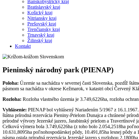
Banskobystrický kraj
Bratislavský kraj
Košický kraj
Nitriansky kraj
Prešovský kraj
Trenčiansky kraj
Trnavský kraj
Žilinský kraj
Kontakt
Pieninský národný park (PIENAP)
Poloha:
Územie sa nachádza v severnej časti Slovenska, pozdĺž štát
pásmom sa nachádza v okrese Kežmarok, v katastri obcí Červený Kláš
Rozloha:
Rozloha vlastného územia je 3.749,6226ha, rozloha ochra
Vyhlásenie:
PIENAP bol vyhlásený Nariadením 5/1967 z 16.1.1967. C
štátna prírodná rezervácia Pieniny-Prielom Dunajca a chránené prí
prírodné výtvory Jezerské jazero, Jarabinský prielom a Travertínov
Celková výmera bola 3.749,6226ha (z toho bolo 2.054,2518ha poľno
10.631,8095ha poľnohospodárskej pôdy, 10.491,85ha lesnej pôdy a 1
pásma ostala prírodná rezervácia Jezerské jazero s rozlohou 2,1800