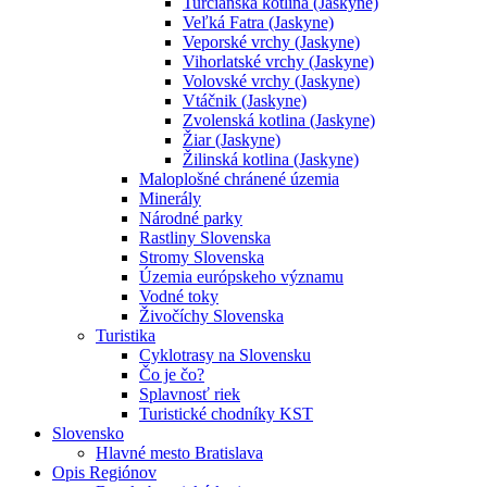
Turčianska kotlina (Jaskyne)
Veľká Fatra (Jaskyne)
Veporské vrchy (Jaskyne)
Vihorlatské vrchy (Jaskyne)
Volovské vrchy (Jaskyne)
Vtáčnik (Jaskyne)
Zvolenská kotlina (Jaskyne)
Žiar (Jaskyne)
Žilinská kotlina (Jaskyne)
Maloplošné chránené územia
Minerály
Národné parky
Rastliny Slovenska
Stromy Slovenska
Územia európskeho významu
Vodné toky
Živočíchy Slovenska
Turistika
Cyklotrasy na Slovensku
Čo je čo?
Splavnosť riek
Turistické chodníky KST
Slovensko
Hlavné mesto Bratislava
Opis Regiónov