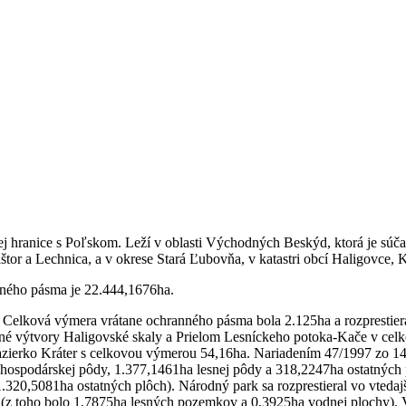
nej hranice s Poľskom. Leží v oblasti Východných Beskýd, ktorá je s
tor a Lechnica, a v okrese Stará Ľubovňa, v katastri obcí Haligovce, 
nného pásma je 22.444,1676ha.
elková výmera vrátane ochranného pásma bola 2.125ha a rozprestiera
rodné výtvory Haligovské skaly a Prielom Lesníckeho potoka-Kače v ce
é jazierko Kráter s celkovou výmerou 54,16ha. Nariadením 47/1997 zo 1
hospodárskej pôdy, 1.377,1461ha lesnej pôdy a 318,2247ha ostatných
.320,5081ha ostatných plôch). Národný park sa rozprestieral vo vted
ha (z toho bolo 1,7875ha lesných pozemkov a 0,3925ha vodnej plochy)