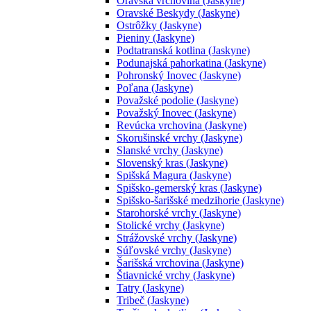
Oravská vrchovina (Jaskyne)
Oravské Beskydy (Jaskyne)
Ostrôžky (Jaskyne)
Pieniny (Jaskyne)
Podtatranská kotlina (Jaskyne)
Podunajská pahorkatina (Jaskyne)
Pohronský Inovec (Jaskyne)
Poľana (Jaskyne)
Považské podolie (Jaskyne)
Považský Inovec (Jaskyne)
Revúcka vrchovina (Jaskyne)
Skorušinské vrchy (Jaskyne)
Slanské vrchy (Jaskyne)
Slovenský kras (Jaskyne)
Spišská Magura (Jaskyne)
Spišsko-gemerský kras (Jaskyne)
Spišsko-šarišské medzihorie (Jaskyne)
Starohorské vrchy (Jaskyne)
Stolické vrchy (Jaskyne)
Strážovské vrchy (Jaskyne)
Súľovské vrchy (Jaskyne)
Šarišská vrchovina (Jaskyne)
Štiavnické vrchy (Jaskyne)
Tatry (Jaskyne)
Tribeč (Jaskyne)