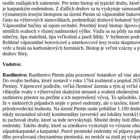
rastlín znášajúcich zatienenie. Pre tento biotop sú typické druhy, kt
je karpatským endemitom. Z ďalších druhov sa tu vyskytuje samorastlí
významným lesným biotopom na území Pienin sú vápnomilné bukové le
často na výhrevných stanovištiach, podmieňujú druhovú bohatosť bylin
Vápnomilné bučiny sú rajom orchideí. Prioritný lesný biotop: lipovo-
strmších svahoch v rôznej nadmorskej výške. Viažu sa na pôdy na min
mliečny, lipa malolistá, lipa veľkolistá a jaseň štíhly. V bylinnom p
Reliktné vápnomilné borovicové a smrekovcové lesy tvoria skupinové, 
veže a bralá na karbonátových horninách. Biotop je veľmi vzácny a
druhov flóry.
Vodstvo:
Rastlinstvo:
Rastlinstvo Pienin púta pozornosť botanikov už viac ak
Do svojho herbára, ktorý zostavil v roku 1764 zozbieral a popísal 265
Pieniny. Vápencové podložie, veľká členitosť územia a tým aj veľké mi
vlhkejšie svahy s výhrevnými skalnými stenami a svahmi obrátenými na
rastlinstvu priestor na prežitie a ich neprerušený vývoj. To spôsobil
že v niektorých prípadoch nejde o pravé endemity, ale o taxóny, kto
prírodovedeckú hodnotu. Na území Pienin rastie približne 1.100 druh
nikdy nezasiahol súvislý kontinentálny (severský ani lokálny horský)
tu zachovali druhy, ktoré sa inde nevyskytujú. Mnohé druhy boli dlho
endemity. Takéto druhy, ktoré sa zriedkavo vyskytujú vo výrazne oh
západokarpatské a karpatské. Pravé pieninské endemity sú púpava pie
dlho považovaná chryzantéma pieninská, no neskôr sa zistil jej výskyt