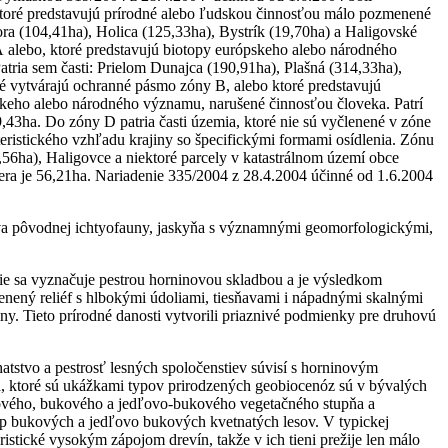
ktoré predstavujú prírodné alebo ľudskou činnosťou málo pozmenené
ra (104,41ha), Holica (125,33ha), Bystrík (19,70ha) a Haligovské
A alebo, ktoré predstavujú biotopy európskeho alebo národného
ria sem časti: Prielom Dunajca (190,91ha), Plašná (314,33ha),
ré vytvárajú ochranné pásmo zóny B, alebo ktoré predstavujú
keho alebo národného významu, narušené činnosťou človeka. Patrí
3ha. Do zóny D patria časti územia, ktoré nie sú vyčlenené v zóne
eristického vzhľadu krajiny so špecifickými formami osídlenia. Zónu
,56ha), Haligovce a niektoré parcely v katastrálnom území obce
mera je 56,21ha. Nariadenie 335/2004 z 28.4.2004 účinné od 1.6.2004
va pôvodnej ichtyofauny, jaskyňa s významnými geomorfologickými,
e sa vyznačuje pestrou horninovou skladbou a je výsledkom
lenený reliéf s hlbokými údoliami, tiesňavami i nápadnými skalnými
liny. Tieto prírodné danosti vytvorili priaznivé podmienky pre druhovú
atstvo a pestrosť lesných spoločenstiev súvisí s horninovým
á, ktoré sú ukážkami typov prirodzených geobiocenóz sú v bývalých
ukového, bukového a jedľovo-bukového vegetačného stupňa a
op bukových a jedľovo bukových kvetnatých lesov. V typickej
ristické vysokým zápojom drevín, takže v ich tieni prežije len málo