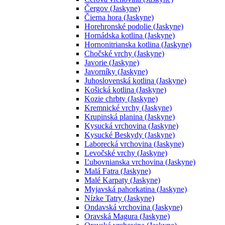
Čergov (Jaskyne)
Čierna hora (Jaskyne)
Horehronské podolie (Jaskyne)
Hornádska kotlina (Jaskyne)
Hornonitrianska kotlina (Jaskyne)
Chočské vrchy (Jaskyne)
Javorie (Jaskyne)
Javorníky (Jaskyne)
Juhoslovenská kotlina (Jaskyne)
Košická kotlina (Jaskyne)
Kozie chrbty (Jaskyne)
Kremnické vrchy (Jaskyne)
Krupinská planina (Jaskyne)
Kysucká vrchovina (Jaskyne)
Kysucké Beskydy (Jaskyne)
Laborecká vrchovina (Jaskyne)
Levočské vrchy (Jaskyne)
Ľubovnianska vrchovina (Jaskyne)
Malá Fatra (Jaskyne)
Malé Karpaty (Jaskyne)
Myjavská pahorkatina (Jaskyne)
Nízke Tatry (Jaskyne)
Ondavská vrchovina (Jaskyne)
Oravská Magura (Jaskyne)