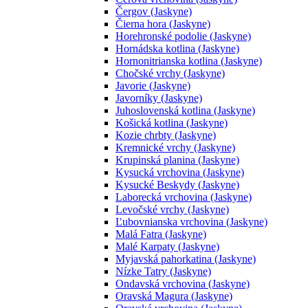
Čergov (Jaskyne)
Čierna hora (Jaskyne)
Horehronské podolie (Jaskyne)
Hornádska kotlina (Jaskyne)
Hornonitrianska kotlina (Jaskyne)
Chočské vrchy (Jaskyne)
Javorie (Jaskyne)
Javorníky (Jaskyne)
Juhoslovenská kotlina (Jaskyne)
Košická kotlina (Jaskyne)
Kozie chrbty (Jaskyne)
Kremnické vrchy (Jaskyne)
Krupinská planina (Jaskyne)
Kysucká vrchovina (Jaskyne)
Kysucké Beskydy (Jaskyne)
Laborecká vrchovina (Jaskyne)
Levočské vrchy (Jaskyne)
Ľubovnianska vrchovina (Jaskyne)
Malá Fatra (Jaskyne)
Malé Karpaty (Jaskyne)
Myjavská pahorkatina (Jaskyne)
Nízke Tatry (Jaskyne)
Ondavská vrchovina (Jaskyne)
Oravská Magura (Jaskyne)