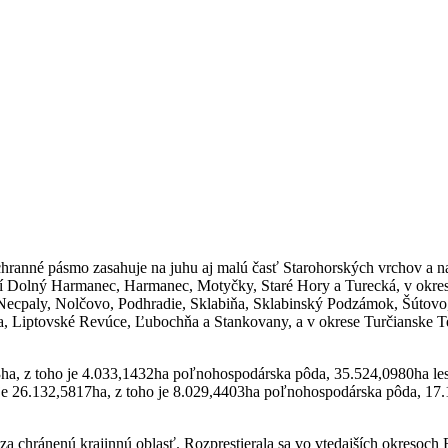
ranné pásmo zasahuje na juhu aj malú časť Starohorských vrchov a na
cí Dolný Harmanec, Harmanec, Motyčky, Staré Hory a Turecká, v okres
, Necpaly, Nolčovo, Podhradie, Sklabiňa, Sklabinský Podzámok, Šútovo,
 Liptovské Revúce, Ľubochňa a Stankovany, a v okrese Turčianske Tep
ha, z toho je 4.033,1432ha poľnohospodárska pôda, 35.524,0980ha le
je 26.132,5817ha, z toho je 8.029,4403ha poľnohospodárska pôda, 17
 chránenú krajinnú oblasť. Rozprestierala sa vo vtedajších okresoch 