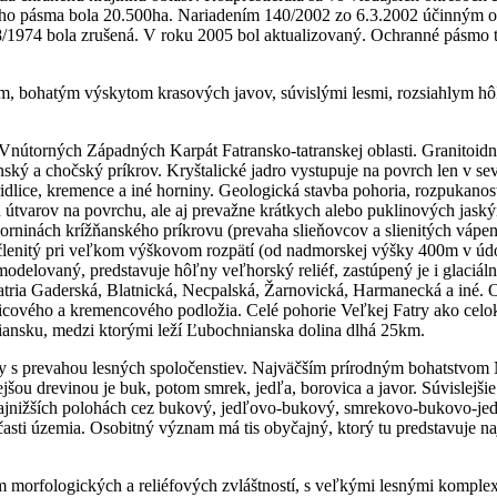
ho pásma bola 20.500ha. Nariadením 140/2002 zo 6.3.2002 účinným od 
1974 bola zrušená. V roku 2005 bol aktualizovaný. Ochranné pásmo tvor
om, bohatým výskytom krasových javov, súvislými lesmi, rozsiahlym h
Vnútorných Západných Karpát Fatransko-tatranskej oblasti. Granitoidné
nský a chočský príkrov. Kryštalické jadro vystupuje na povrch len v se
é bridlice, kremence a iné horniny. Geologická stavba pohoria, rozpukan
 útvarov na povrchu, ale aj prevažne krátkych alebo puklinových jaskýň
orninách krížňanského príkrovu (prevaha slieňovcov a slienitých vápe
e členitý pri veľkom výškovom rozpätí (od nadmorskej výšky 400m v úd
modelovaný, predstavuje hôľny veľhorský reliéf, zastúpený je i glaci
atria Gaderská, Blatnická, Necpalská, Žarnovická, Harmanecká a iné.
bridlicového a kremencového podložia. Celé pohorie Veľkej Fatry ako 
čiansku, medzi ktorými leží Ľubochnianska dolina dlhá 25km.
ry s prevahou lesných spoločenstiev. Najväčším prírodným bohatstvom 
ejšou drevinou je buk, potom smrek, jedľa, borovica a javor. Súvislejš
najnižších polohách cez bukový, jedľovo-bukový, smrekovo-bukovo-jed
časti územia. Osobitný význam má tis obyčajný, ktorý tu predstavuje 
 morfologických a reliéfových zvláštností, s veľkými lesnými komple