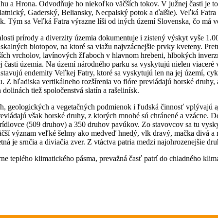
a Hrona. Odvodňuje ho niekoľko väčších tokov. V južnej časti je to p
Blatnický, Gaderský, Beliansky, Necpalský potok a ďalšie). Veľká Fat
ok. Tým sa Veľká Fatra výrazne líši od iných území Slovenska, čo má
osti prírody a diverzity územia dokumentuje i zistený výskyt vyše 1.00
skalných biotopov, na ktoré sa viažu najvzácnejšie prvky kveteny. Pretr
ích vrcholov, lavínových žľaboch v hlavnom hrebeni, hlbokých inverz
asti územia. Na území národného parku sa vyskytujú nielen viaceré vzá
stavujú endemity Veľkej Fatry, ktoré sa vyskytujú len na jej území, cy
hľadiska vertikálneho rozšírenia vo flóre prevládajú horské druhy, a
olinách tiež spoločenstvá slatín a rašelinísk.
h, geologických a vegetačných podmienok i ľudská činnosť vplývajú aj
 Prevládajú však horské druhy, z ktorých mnohé sú chránené a vzácne. 
krídlovce (509 druhov) a 350 druhov pavúkov. Zo stavovcov sa tu vysky
äčší význam veľké šelmy ako medveď hnedý, vlk dravý, mačka divá a r
tná je srnčia a diviačia zver. Z vtáctva patria medzi najohrozenejšie dr
ne teplého klimatického pásma, prevažná časť patrí do chladného klim