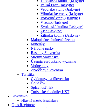
Turčianska kotlina (Jaskyne)
Veľká Fatra (Jaskyne)
Veporské vrchy (Jaskyne)
Vihorlatské vrchy (Jaskyne)
Volovské vrchy (Jaskyne)
Vtáčnik (Jaskyne)
Zvolenská kotlina (Jaskyne)
Žiar (Jaskyne)
Žilinská kotlina (Jaskyne)
Maloplošné chránené územia
Minerály
Národné parky
Rastliny Slovenska
Stromy Slovenska
Územia európskeho významu
Vodné toky
Živočíchy Slovenska
Turistika
Cyklotrasy na Slovensku
Čo je čo?
Splavnosť riek
Turistické chodníky KST
Slovensko
Hlavné mesto Bratislava
Opis Regiónov