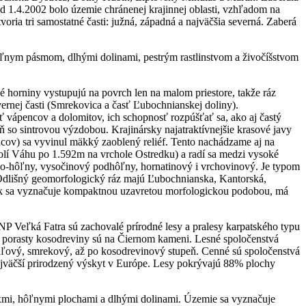
1.4.2002 bolo územie chránenej krajinnej oblasti, vzhľadom na
ia tri samostatné časti: južná, západná a najväčšia severná. Zaberá
ôľnym pásmom, dlhými dolinami, pestrým rastlinstvom a živočíšstvom
 horniny vystupujú na povrch len na malom priestore, takže ráz
vernej časti (Smrekovica a časť Ľubochnianskej doliny).
osť vápencov a dolomitov, ich schopnosť rozpúšťať sa, ako aj častý
 so sintrovou výzdobou. Krajinársky najatraktívnejšie krasové javy
ncov) sa vyvinul mäkký zaoblený reliéf. Tento nachádzame aj na
olí Váhu po 1.592m na vrchole Ostredku) a radí sa medzi vysoké
álno-hôľny, vysočinový podhôľny, hornatinový i vrchovinový. Je typom
 Odlišný geomorfologický ráz majú Ľubochnianska, Kantorská,
celok sa vyznačuje kompaktnou uzavretou morfologickou podobou, má
NP Veľká Fatra sú zachovalé prírodné lesy a pralesy karpatského typu
ie porasty kosodreviny sú na Čiernom kameni. Lesné spoločenstvá
ľový, smrekový, až po kosodrevinový stupeň. Cenné sú spoločenstvá
najväčší prirodzený výskyt v Európe. Lesy pokrývajú 88% plochy
xmi, hôľnymi plochami a dlhými dolinami. Územie sa vyznačuje