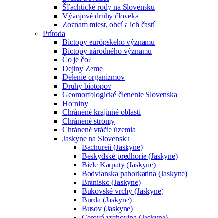
Šľachtické rody na Slovensku
Vývojové druhy človeka
Zoznam miest, obcí a ich častí
Príroda
Biotopy európskeho významu
Biotopy národného významu
Čo je čo?
Dejiny Zeme
Delenie organizmov
Druhy biotopov
Geomorfologické členenie Slovenska
Horniny
Chránené krajinné oblasti
Chránené stromy
Chránené vtáčie územia
Jaskyne na Slovensku
Bachureň (Jaskyne)
Beskydské predhorie (Jaskyne)
Biele Karpaty (Jaskyne)
Bodvianska pahorkatina (Jaskyne)
Branisko (Jaskyne)
Bukovské vrchy (Jaskyne)
Burda (Jaskyne)
Busov (Jaskyne)
Cerová vrchovina (Jaskyne)