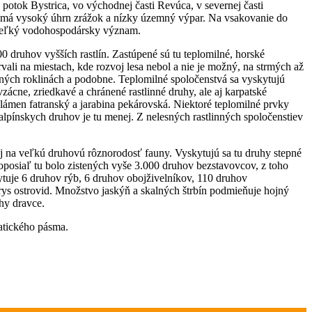
otok Bystrica, vo východnej časti Revúca, v severnej časti
ra má vysoký úhrn zrážok a nízky územný výpar. Na vsakovanie do
 veľký vodohospodársky význam.
0 druhov vyšších rastlín. Zastúpené sú tu teplomilné, horské
vali na miestach, kde rozvoj lesa nebol a nie je možný, na strmých až
ných roklinách a podobne. Teplomilné spoločenstvá sa vyskytujú
cne, zriedkavé a chránené rastlinné druhy, ale aj karpatské
klámen fatranský a jarabina pekárovská. Niektoré teplomilné prvky
lpínskych druhov je tu menej. Z nelesných rastlinných spoločenstiev
 na veľkú druhovú rôznorodosť fauny. Vyskytujú sa tu druhy stepné
Doposiaľ tu bolo zistených vyše 3.000 druhov bezstavovcov, z toho
tuje 6 druhov rýb, 6 druhov obojživelníkov, 110 druhov
ys ostrovid. Množstvo jaskýň a skalných štrbín podmieňuje hojný
uhy dravce.
atického pásma.