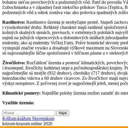
bohatou sieťou povrchových a podzemných vôd. Patrí do povodia Váhu 
Ľubochnianka a v západnej časti niekoľko prítokov Turca (Teplica, 
podzemných vôd a odtok zostáva viac ako polovica spadnutých zráž
Rastlinstvo:
Rastlinstvo územia je neobyčajne pestré. Stupeň zachoval
i vysokohorské druhy. Reliktný charakter majú rastlinné spoločenstvá 
kolmých skalných stenách, previsoch, v extrémnych polohách najvyšš
najmä na južných vápencových a dolomitových stráňach juhozápadnej č
endemity, ako aj endemity Veľkej Fatry. Práve botanické skvosty pred
vystupujú značne vysoko a dosahujú výškové maximum na Slovensku. Z 
sú najrozsiahlejšie lúčne spoločenstvá v hôľnom pásme a v niektorých d
Živočíšstvo:
Rozľahlosť územia a pestrosť klimatických, povrchovýc
i lesostepné, živočíchy kultúrnej stepi a poľnohospodárskej krajiny.
najpočetnejšie sú motýle (932 druhov), chrobáky (717 druhov), dvoj
hniezdiaceho vtáctva a 60 druhov cicavcov. Zo živočíchov majú najv
výskyt netopierov. Z poľovnej zveri je najpočetnejší jeleň, menej poče
Klimatické pomery:
Najnižšie polohy územia možno zaradiť do mier
Využitie územia:
Hľadať:
Krížom-krážom Slovenskom
krizom-krazom.online 2020