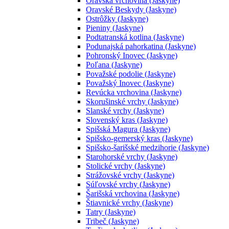
Oravská vrchovina (Jaskyne)
Oravské Beskydy (Jaskyne)
Ostrôžky (Jaskyne)
Pieniny (Jaskyne)
Podtatranská kotlina (Jaskyne)
Podunajská pahorkatina (Jaskyne)
Pohronský Inovec (Jaskyne)
Poľana (Jaskyne)
Považské podolie (Jaskyne)
Považský Inovec (Jaskyne)
Revúcka vrchovina (Jaskyne)
Skorušinské vrchy (Jaskyne)
Slanské vrchy (Jaskyne)
Slovenský kras (Jaskyne)
Spišská Magura (Jaskyne)
Spišsko-gemerský kras (Jaskyne)
Spišsko-šarišské medzihorie (Jaskyne)
Starohorské vrchy (Jaskyne)
Stolické vrchy (Jaskyne)
Strážovské vrchy (Jaskyne)
Súľovské vrchy (Jaskyne)
Šarišská vrchovina (Jaskyne)
Štiavnické vrchy (Jaskyne)
Tatry (Jaskyne)
Tribeč (Jaskyne)