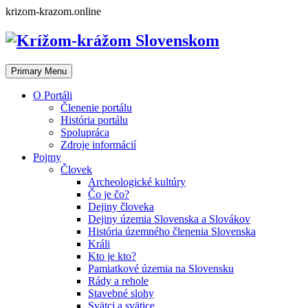
Skip
krizom-krazom.online
to
content
Primary Menu
O Portáli
Členenie portálu
História portálu
Spolupráca
Zdroje informácií
Pojmy
Človek
Archeologické kultúry
Čo je čo?
Dejiny človeka
Dejiny územia Slovenska a Slovákov
História územného členenia Slovenska
Králi
Kto je kto?
Pamiatkové územia na Slovensku
Rády a rehole
Stavebné slohy
Svätci a svätice