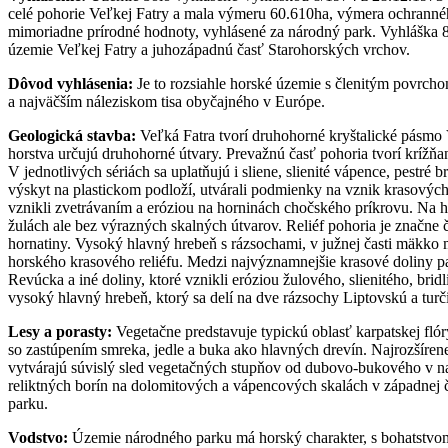
celé pohorie Veľkej Fatry a mala výmeru 60.610ha, výmera ochranné
mimoriadne prírodné hodnoty, vyhlásené za národný park. Vyhláška 8/
územie Veľkej Fatry a juhozápadnú časť Starohorských vrchov.
Dôvod vyhlásenia:
Je to rozsiahle horské územie s členitým povrch
a najväčším náleziskom tisa obyčajného v Európe.
Geologická stavba:
Veľká Fatra tvorí druhohorné kryštalické pásmo 
horstva určujú druhohorné útvary. Prevažnú časť pohoria tvorí krížňa
V jednotlivých sériách sa uplatňujú i sliene, slienité vápence, pestr
výskyt na plastickom podloží, utvárali podmienky na vznik krasových
vznikli zvetrávaním a eróziou na horninách chočského príkrovu. Na h
žulách ale bez výrazných skalných útvarov. Reliéf pohoria je značn
hornatiny. Vysoký hlavný hrebeň s rázsochami, v južnej časti mäkko 
horského krasového reliéfu. Medzi najvýznamnejšie krasové doliny p
Revúcka a iné doliny, ktoré vznikli eróziou žulového, slienitého, 
vysoký hlavný hrebeň, ktorý sa delí na dve rázsochy Liptovskú a tur
Lesy a porasty:
Vegetačne predstavuje typickú oblasť karpatskej fló
so zastúpením smreka, jedle a buka ako hlavných drevín. Najrozšíren
vytvárajú súvislý sled vegetačných stupňov od dubovo-bukového v 
reliktných borín na dolomitových a vápencových skalách v západnej 
parku.
Vodstvo:
Územie národného parku má horský charakter, s bohatstvom