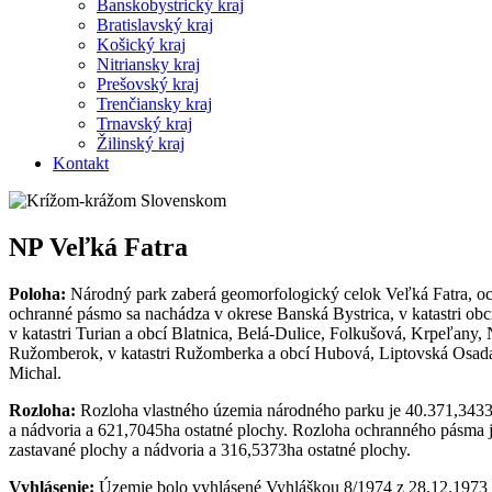
Banskobystrický kraj
Bratislavský kraj
Košický kraj
Nitriansky kraj
Prešovský kraj
Trenčiansky kraj
Trnavský kraj
Žilinský kraj
Kontakt
NP Veľká Fatra
Poloha:
Národný park zaberá geomorfologický celok Veľká Fatra, och
ochranné pásmo sa nachádza v okrese Banská Bystrica, v katastri ob
v katastri Turian a obcí Blatnica, Belá-Dulice, Folkušová, Krpeľany
Ružomberok, v katastri Ružomberka a obcí Hubová, Liptovská Osada,
Michal.
Rozloha:
Rozloha vlastného územia národného parku je 40.371,3433
a nádvoria a 621,7045ha ostatné plochy. Rozloha ochranného pásma 
zastavané plochy a nádvoria a 316,5373ha ostatné plochy.
Vyhlásenie:
Územie bolo vyhlásené Vyhláškou 8/1974 z 28.12.1973 za