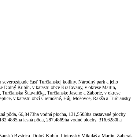
 severozápade časť Turčianskej kotliny. Národný park a jeho
e Dolný Kubín, v katastri obce Kraľovany, v okrese Martin,
 Turčianska Štiavnička, Turčianske Jaseno a Záborie, v okrese
lice, v katastri obcí Čremošné, Háj, Mošovce, Rakša a Turčiansky
sná pôda, 66,8473ha vodná plocha, 131,5503ha zastavané plochy
.182,4885ha lesná pôda, 287,4869ha vodné plochy, 316,6280ha
Banská Bystrica, Dolný Kubín, Liptovský Mikuláš a Martin. Zaberala