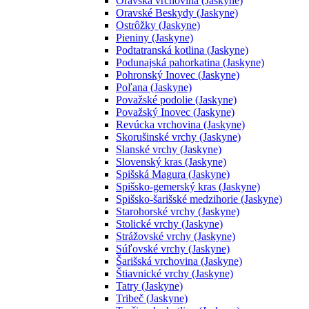
Oravská vrchovina (Jaskyne)
Oravské Beskydy (Jaskyne)
Ostrôžky (Jaskyne)
Pieniny (Jaskyne)
Podtatranská kotlina (Jaskyne)
Podunajská pahorkatina (Jaskyne)
Pohronský Inovec (Jaskyne)
Poľana (Jaskyne)
Považské podolie (Jaskyne)
Považský Inovec (Jaskyne)
Revúcka vrchovina (Jaskyne)
Skorušinské vrchy (Jaskyne)
Slanské vrchy (Jaskyne)
Slovenský kras (Jaskyne)
Spišská Magura (Jaskyne)
Spišsko-gemerský kras (Jaskyne)
Spišsko-šarišské medzihorie (Jaskyne)
Starohorské vrchy (Jaskyne)
Stolické vrchy (Jaskyne)
Strážovské vrchy (Jaskyne)
Súľovské vrchy (Jaskyne)
Šarišská vrchovina (Jaskyne)
Štiavnické vrchy (Jaskyne)
Tatry (Jaskyne)
Tribeč (Jaskyne)