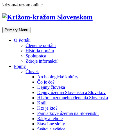
Skip
krizom-krazom.online
to
content
Primary Menu
O Portáli
Členenie portálu
História portálu
Spolupráca
Zdroje informácií
Pojmy
Človek
Archeologické kultúry
Čo je čo?
Dejiny človeka
Dejiny územia Slovenska a Slovákov
História územného členenia Slovenska
Králi
Kto je kto?
Pamiatkové územia na Slovensku
Rády a rehole
Stavebné slohy
Svätci a svätice