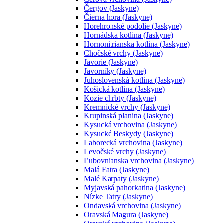
Čergov (Jaskyne)
Čierna hora (Jaskyne)
Horehronské podolie (Jaskyne)
Hornádska kotlina (Jaskyne)
Hornonitrianska kotlina (Jaskyne)
Chočské vrchy (Jaskyne)
Javorie (Jaskyne)
Javorníky (Jaskyne)
Juhoslovenská kotlina (Jaskyne)
Košická kotlina (Jaskyne)
Kozie chrbty (Jaskyne)
Kremnické vrchy (Jaskyne)
Krupinská planina (Jaskyne)
Kysucká vrchovina (Jaskyne)
Kysucké Beskydy (Jaskyne)
Laborecká vrchovina (Jaskyne)
Levočské vrchy (Jaskyne)
Ľubovnianska vrchovina (Jaskyne)
Malá Fatra (Jaskyne)
Malé Karpaty (Jaskyne)
Myjavská pahorkatina (Jaskyne)
Nízke Tatry (Jaskyne)
Ondavská vrchovina (Jaskyne)
Oravská Magura (Jaskyne)