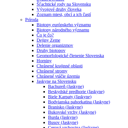
Šľachtické rody na Slovensku
Vývojové druhy človeka
Zoznam miest, obcí a ich častí
Príroda
Biotopy európskeho významu
Biotopy národného významu
Čo je čo?
Dejiny Zeme
Delenie organizmov
Druhy biotopov
Geomorfologické členenie Slovenska
Horniny
Chránené krajinné oblasti
Chránené stromy
Chránené vtáčie územia
Jaskyne na Slovensku
Bachureň (Jaskyne)
Beskydské predhorie (Jaskyne)
Biele Karpaty (Jaskyne)
Bodvianska pahorkatina (Jaskyne)
Branisko (Jaskyne)
Bukovské vrchy (Jaskyne)
Burda (Jaskyne)
Busov (Jaskyne)
Cerová vrchovina (Jaskyne)