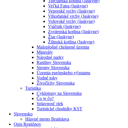
Turčianska kotlina (Jaskyne)
Veľká Fatra (Jaskyne)
Veporské vrchy (Jaskyne)
Vihorlatské vrchy (Jaskyne)
Volovské vrchy (Jaskyne)
Vtáčnik (Jaskyne)
Zvolenská kotlina (Jaskyne)
Žiar (Jaskyne)
Žilinská kotlina (Jaskyne)
Maloplošné chránené územia
Minerály
Národné parky
Rastliny Slovenska
Stromy Slovenska
Územia európskeho významu
Vodné toky
Živočíchy Slovenska
Turistika
Cyklotrasy na Slovensku
Čo je čo?
Splavnosť riek
Turistické chodníky KST
Slovensko
Hlavné mesto Bratislava
Opis Regiónov