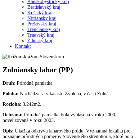
Banskobystrický kraj
Bratislavský kraj
Košický kraj
Nitriansky kraj
Prešovský kraj
Trenčiansky kraj
Trnavský kraj
Žilinský kraj
Kontakt
Zolniansky lahar (PP)
Druh:
Prírodná pamiatka.
Poloha:
Nachádza sa v katastri Zvolena, v časti Zolná.
Rozloha:
3.242m2.
Ochrana:
Prírodná pamiatka bola vyhlásená v roku 2000,
novelizovaná v roku 2003.
Opis:
Ukážka odkryvu laharového prúdu. Významná lokalita pre
poznanie prírodných pomerov Slovenského stredohoria, ktoré bolo