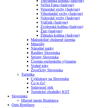
Turčianska kotlina (Jaskyne)
Veľká Fatra (Jaskyne)
Veporské vrchy (Jaskyne)
Vihorlatské vrchy (Jaskyne)
Volovské vrchy (Jaskyne)
Vtáčnik (Jaskyne)
Zvolenská kotlina (Jaskyne)
Žiar (Jaskyne)
Žilinská kotlina (Jaskyne)
Maloplošné chránené územia
Minerály
Národné parky
Rastliny Slovenska
Stromy Slovenska
Územia európskeho významu
Vodné toky
Živočíchy Slovenska
Turistika
Cyklotrasy na Slovensku
Čo je čo?
Splavnosť riek
Turistické chodníky KST
Slovensko
Hlavné mesto Bratislava
Opis Regiónov