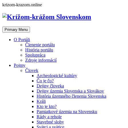
Skip
krizom-krazom.online
to
content
Primary Menu
O Portáli
Členenie portálu
História portálu
Spolupráca
Zdroje informácií
Pojmy
Človek
Archeologické kultúry
Čo je čo?
Dejiny človeka
Dejiny územia Slovenska a Slovákov
História územného členenia Slovenska
Králi
Kto je kto?
Pamiatkové územia na Slovensku
Rády a rehole
Stavebné slohy
Svätci a svätice