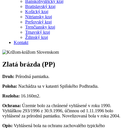
Banskobystrický kraj
Bratislavský kraj
Košický kraj
Nitriansky kraj
Prešovský kraj
Trenčiansky kraj
Trnavský kraj
Žilinský kraj
Kontakt
Zlatá brázda (PP)
Druh:
Prírodná pamiatka.
Poloha:
Nachádza sa v katastri Spišského Podhradia.
Rozloha:
16.160m2.
Ochrana:
Územie bolo za chránené vyhlásené v roku 1990.
Vyhláškou 293/1996 z 30.9.1996, účinnou od 1.11.1996 bolo
vyhlásené za prírodnú pamiatku. Novelizovaná bola v roku 2004.
Opis:
Vyhlásená bola na ochranu zachovalého typického