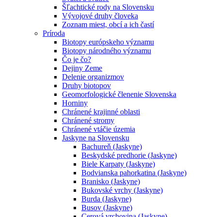
Šľachtické rody na Slovensku
Vývojové druhy človeka
Zoznam miest, obcí a ich častí
Príroda
Biotopy európskeho významu
Biotopy národného významu
Čo je čo?
Dejiny Zeme
Delenie organizmov
Druhy biotopov
Geomorfologické členenie Slovenska
Horniny
Chránené krajinné oblasti
Chránené stromy
Chránené vtáčie územia
Jaskyne na Slovensku
Bachureň (Jaskyne)
Beskydské predhorie (Jaskyne)
Biele Karpaty (Jaskyne)
Bodvianska pahorkatina (Jaskyne)
Branisko (Jaskyne)
Bukovské vrchy (Jaskyne)
Burda (Jaskyne)
Busov (Jaskyne)
Cerová vrchovina (Jaskyne)