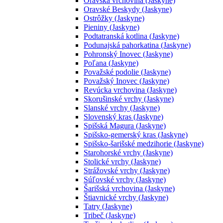
Oravská vrchovina (Jaskyne)
Oravské Beskydy (Jaskyne)
Ostrôžky (Jaskyne)
Pieniny (Jaskyne)
Podtatranská kotlina (Jaskyne)
Podunajská pahorkatina (Jaskyne)
Pohronský Inovec (Jaskyne)
Poľana (Jaskyne)
Považské podolie (Jaskyne)
Považský Inovec (Jaskyne)
Revúcka vrchovina (Jaskyne)
Skorušinské vrchy (Jaskyne)
Slanské vrchy (Jaskyne)
Slovenský kras (Jaskyne)
Spišská Magura (Jaskyne)
Spišsko-gemerský kras (Jaskyne)
Spišsko-šarišské medzihorie (Jaskyne)
Starohorské vrchy (Jaskyne)
Stolické vrchy (Jaskyne)
Strážovské vrchy (Jaskyne)
Súľovské vrchy (Jaskyne)
Šarišská vrchovina (Jaskyne)
Štiavnické vrchy (Jaskyne)
Tatry (Jaskyne)
Tribeč (Jaskyne)