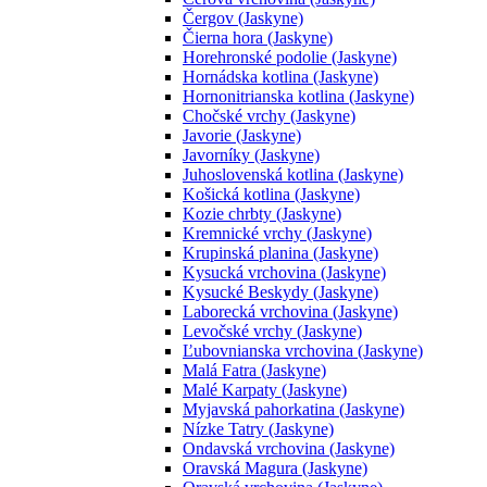
Čergov (Jaskyne)
Čierna hora (Jaskyne)
Horehronské podolie (Jaskyne)
Hornádska kotlina (Jaskyne)
Hornonitrianska kotlina (Jaskyne)
Chočské vrchy (Jaskyne)
Javorie (Jaskyne)
Javorníky (Jaskyne)
Juhoslovenská kotlina (Jaskyne)
Košická kotlina (Jaskyne)
Kozie chrbty (Jaskyne)
Kremnické vrchy (Jaskyne)
Krupinská planina (Jaskyne)
Kysucká vrchovina (Jaskyne)
Kysucké Beskydy (Jaskyne)
Laborecká vrchovina (Jaskyne)
Levočské vrchy (Jaskyne)
Ľubovnianska vrchovina (Jaskyne)
Malá Fatra (Jaskyne)
Malé Karpaty (Jaskyne)
Myjavská pahorkatina (Jaskyne)
Nízke Tatry (Jaskyne)
Ondavská vrchovina (Jaskyne)
Oravská Magura (Jaskyne)