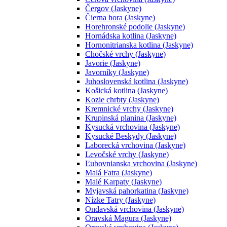
Čergov (Jaskyne)
Čierna hora (Jaskyne)
Horehronské podolie (Jaskyne)
Hornádska kotlina (Jaskyne)
Hornonitrianska kotlina (Jaskyne)
Chočské vrchy (Jaskyne)
Javorie (Jaskyne)
Javorníky (Jaskyne)
Juhoslovenská kotlina (Jaskyne)
Košická kotlina (Jaskyne)
Kozie chrbty (Jaskyne)
Kremnické vrchy (Jaskyne)
Krupinská planina (Jaskyne)
Kysucká vrchovina (Jaskyne)
Kysucké Beskydy (Jaskyne)
Laborecká vrchovina (Jaskyne)
Levočské vrchy (Jaskyne)
Ľubovnianska vrchovina (Jaskyne)
Malá Fatra (Jaskyne)
Malé Karpaty (Jaskyne)
Myjavská pahorkatina (Jaskyne)
Nízke Tatry (Jaskyne)
Ondavská vrchovina (Jaskyne)
Oravská Magura (Jaskyne)