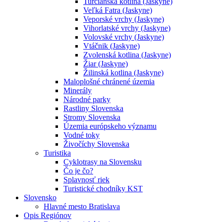
Turčianska kotlina (Jaskyne)
Veľká Fatra (Jaskyne)
Veporské vrchy (Jaskyne)
Vihorlatské vrchy (Jaskyne)
Volovské vrchy (Jaskyne)
Vtáčnik (Jaskyne)
Zvolenská kotlina (Jaskyne)
Žiar (Jaskyne)
Žilinská kotlina (Jaskyne)
Maloplošné chránené územia
Minerály
Národné parky
Rastliny Slovenska
Stromy Slovenska
Územia európskeho významu
Vodné toky
Živočíchy Slovenska
Turistika
Cyklotrasy na Slovensku
Čo je čo?
Splavnosť riek
Turistické chodníky KST
Slovensko
Hlavné mesto Bratislava
Opis Regiónov