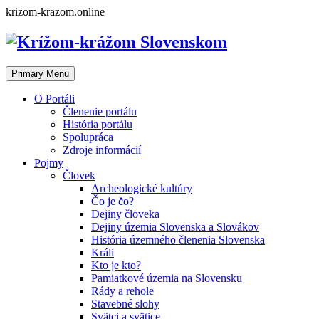
Skip
krizom-krazom.online
to
content
Primary Menu
O Portáli
Členenie portálu
História portálu
Spolupráca
Zdroje informácií
Pojmy
Človek
Archeologické kultúry
Čo je čo?
Dejiny človeka
Dejiny územia Slovenska a Slovákov
História územného členenia Slovenska
Králi
Kto je kto?
Pamiatkové územia na Slovensku
Rády a rehole
Stavebné slohy
Svätci a svätice