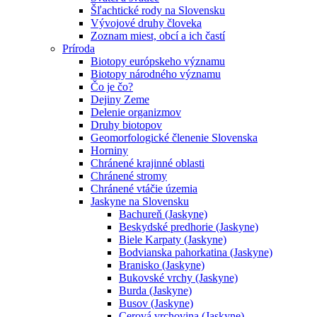
Šľachtické rody na Slovensku
Vývojové druhy človeka
Zoznam miest, obcí a ich častí
Príroda
Biotopy európskeho významu
Biotopy národného významu
Čo je čo?
Dejiny Zeme
Delenie organizmov
Druhy biotopov
Geomorfologické členenie Slovenska
Horniny
Chránené krajinné oblasti
Chránené stromy
Chránené vtáčie územia
Jaskyne na Slovensku
Bachureň (Jaskyne)
Beskydské predhorie (Jaskyne)
Biele Karpaty (Jaskyne)
Bodvianska pahorkatina (Jaskyne)
Branisko (Jaskyne)
Bukovské vrchy (Jaskyne)
Burda (Jaskyne)
Busov (Jaskyne)
Cerová vrchovina (Jaskyne)