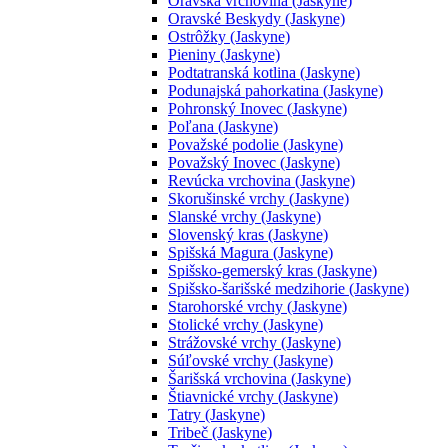
Oravská vrchovina (Jaskyne)
Oravské Beskydy (Jaskyne)
Ostrôžky (Jaskyne)
Pieniny (Jaskyne)
Podtatranská kotlina (Jaskyne)
Podunajská pahorkatina (Jaskyne)
Pohronský Inovec (Jaskyne)
Poľana (Jaskyne)
Považské podolie (Jaskyne)
Považský Inovec (Jaskyne)
Revúcka vrchovina (Jaskyne)
Skorušinské vrchy (Jaskyne)
Slanské vrchy (Jaskyne)
Slovenský kras (Jaskyne)
Spišská Magura (Jaskyne)
Spišsko-gemerský kras (Jaskyne)
Spišsko-šarišské medzihorie (Jaskyne)
Starohorské vrchy (Jaskyne)
Stolické vrchy (Jaskyne)
Strážovské vrchy (Jaskyne)
Súľovské vrchy (Jaskyne)
Šarišská vrchovina (Jaskyne)
Štiavnické vrchy (Jaskyne)
Tatry (Jaskyne)
Tribeč (Jaskyne)