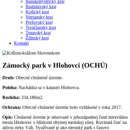
Banskobystrický kraj
Bratislavský kraj
Košický kraj
Nitriansky kraj
Prešovský kraj
Trenčiansky kraj
Trnavský kraj
Žilinský kraj
Kontakt
Zámocký park v Hlohovci (OCHÚ)
Druh:
Obecné chránené územie.
Poloha:
Nachádza sa v katastri Hlohovca.
Rozloha:
334.186m2.
Ochrana:
Obecné chránené územie bolo vyhlásené v roku 2017.
Opis:
Chránené územie je situované v juhozápadnej časti intravilánu
mesta Hlohovec v blízkosti obytnej mestskej zóny. Rovinatá časť na
alúviu rieky Váh. Využívané je ako mestský park s časovo