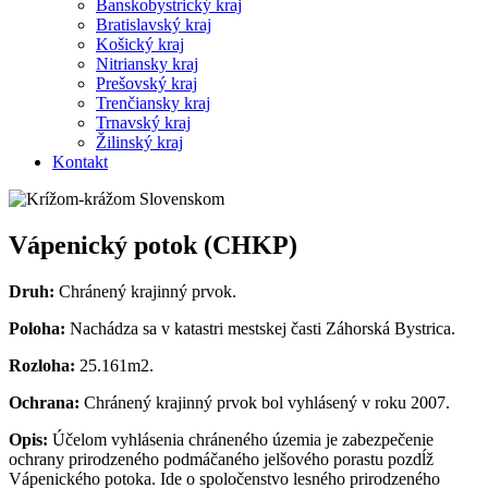
Banskobystrický kraj
Bratislavský kraj
Košický kraj
Nitriansky kraj
Prešovský kraj
Trenčiansky kraj
Trnavský kraj
Žilinský kraj
Kontakt
Vápenický potok (CHKP)
Druh:
Chránený krajinný prvok.
Poloha:
Nachádza sa v katastri mestskej časti Záhorská Bystrica.
Rozloha:
25.161m2.
Ochrana:
Chránený krajinný prvok bol vyhlásený v roku 2007.
Opis:
Účelom vyhlásenia chráneného územia je zabezpečenie
ochrany prirodzeného podmáčaného jelšového porastu pozdĺž
Vápenického potoka. Ide o spoločenstvo lesného prirodzeného