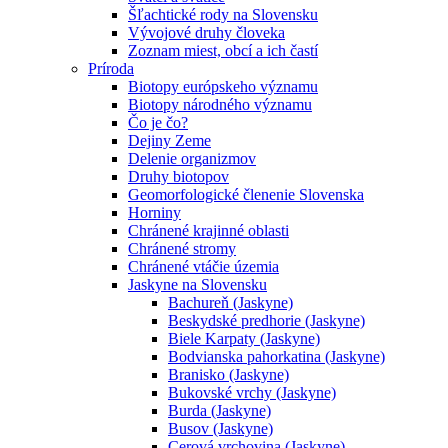
Šľachtické rody na Slovensku
Vývojové druhy človeka
Zoznam miest, obcí a ich častí
Príroda
Biotopy európskeho významu
Biotopy národného významu
Čo je čo?
Dejiny Zeme
Delenie organizmov
Druhy biotopov
Geomorfologické členenie Slovenska
Horniny
Chránené krajinné oblasti
Chránené stromy
Chránené vtáčie územia
Jaskyne na Slovensku
Bachureň (Jaskyne)
Beskydské predhorie (Jaskyne)
Biele Karpaty (Jaskyne)
Bodvianska pahorkatina (Jaskyne)
Branisko (Jaskyne)
Bukovské vrchy (Jaskyne)
Burda (Jaskyne)
Busov (Jaskyne)
Cerová vrchovina (Jaskyne)