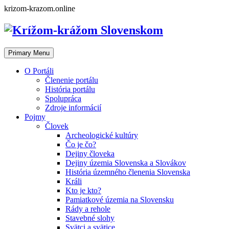
Skip
krizom-krazom.online
to
content
Primary Menu
O Portáli
Členenie portálu
História portálu
Spolupráca
Zdroje informácií
Pojmy
Človek
Archeologické kultúry
Čo je čo?
Dejiny človeka
Dejiny územia Slovenska a Slovákov
História územného členenia Slovenska
Králi
Kto je kto?
Pamiatkové územia na Slovensku
Rády a rehole
Stavebné slohy
Svätci a svätice