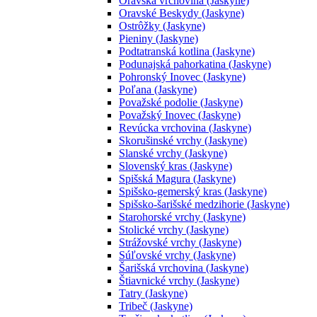
Oravská vrchovina (Jaskyne)
Oravské Beskydy (Jaskyne)
Ostrôžky (Jaskyne)
Pieniny (Jaskyne)
Podtatranská kotlina (Jaskyne)
Podunajská pahorkatina (Jaskyne)
Pohronský Inovec (Jaskyne)
Poľana (Jaskyne)
Považské podolie (Jaskyne)
Považský Inovec (Jaskyne)
Revúcka vrchovina (Jaskyne)
Skorušinské vrchy (Jaskyne)
Slanské vrchy (Jaskyne)
Slovenský kras (Jaskyne)
Spišská Magura (Jaskyne)
Spišsko-gemerský kras (Jaskyne)
Spišsko-šarišské medzihorie (Jaskyne)
Starohorské vrchy (Jaskyne)
Stolické vrchy (Jaskyne)
Strážovské vrchy (Jaskyne)
Súľovské vrchy (Jaskyne)
Šarišská vrchovina (Jaskyne)
Štiavnické vrchy (Jaskyne)
Tatry (Jaskyne)
Tribeč (Jaskyne)