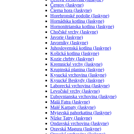
Čergov (Jaskyne)
Čierna hora (Jaskyne)
Horehronské podolie (Jaskyne)
Hornádska kotlina (Jaskyne)
Hornonitrianska kotlina (Jaskyne)
Chočské vrchy (Jaskyne)
Javorie (Jaskyne)
Javorníky (Jaskyne)
Juhoslovenská kotlina (Jaskyne)
Košická kotlina (Jaskyne)
Kozie chrbty (Jaskyne)
Kremnické vrchy (Jaskyne)
Krupinská planina (Jaskyne)
Kysucká vrchovina (Jaskyne)
Kysucké Beskydy (Jaskyne)
Laborecká vrchovina (Jaskyne)
Levočské vrchy (Jaskyne)
Ľubovnianska vrchovina (Jaskyne)
Malá Fatra (Jaskyne)
Malé Karpaty (Jaskyne)
Myjavská pahorkatina (Jaskyne)
Nízke Tatry (Jaskyne)
Ondavská vrchovina (Jaskyne)
Oravská Magura (Jaskyne)