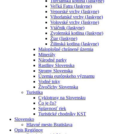
Turčianska kotlina (Jaskyne)
Veľká Fatra (Jaskyne)
Veporské vrchy (Jaskyne)
Vihorlatské vrchy (Jaskyne)
Volovské vrchy (Jaskyne)
Vtáčnik (Jaskyne)
Zvolenská kotlina (Jaskyne)
Žiar (Jaskyne)
Žilinská kotlina (Jaskyne)
Maloplošné chránené územia
Minerály
Národné parky
Rastliny Slovenska
Stromy Slovenska
Územia európskeho významu
Vodné toky
Živočíchy Slovenska
Turistika
Cyklotrasy na Slovensku
Čo je čo?
Splavnosť riek
Turistické chodníky KST
Slovensko
Hlavné mesto Bratislava
Opis Regiónov