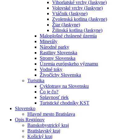
Vihorlatské vrchy (Jaskyne)
Volovské vrchy (Jaskyne)
Vtáčnik (Jaskyne)
Zvolenská kotlina (Jaskyne)
Žiar (Jaskyne)
Žilinská kotlina (Jaskyne)
Maloplošné chránené územia
Minerály
Národné parky
Rastliny Slovenska
Stromy Slovenska
Územia európskeho významu
Vodné toky
Živočíchy Slovenska
Turistika
Cyklotrasy na Slovensku
Čo je čo?
Splavnosť riek
Turistické chodníky KST
Slovensko
Hlavné mesto Bratislava
Opis Regiónov
Banskobystrický kraj
Bratislavský kraj
Košický kraj