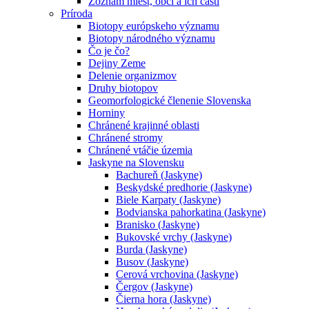
Zoznam miest, obcí a ich častí
Príroda
Biotopy európskeho významu
Biotopy národného významu
Čo je čo?
Dejiny Zeme
Delenie organizmov
Druhy biotopov
Geomorfologické členenie Slovenska
Horniny
Chránené krajinné oblasti
Chránené stromy
Chránené vtáčie územia
Jaskyne na Slovensku
Bachureň (Jaskyne)
Beskydské predhorie (Jaskyne)
Biele Karpaty (Jaskyne)
Bodvianska pahorkatina (Jaskyne)
Branisko (Jaskyne)
Bukovské vrchy (Jaskyne)
Burda (Jaskyne)
Busov (Jaskyne)
Cerová vrchovina (Jaskyne)
Čergov (Jaskyne)
Čierna hora (Jaskyne)