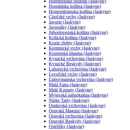
Horehronské podolie (Jaskyne)
Hornádska kotlina (Jaskyne)
Hornonitrianska kotlina (Jaskyne)
Chočské vrchy (Jaskyne)
Javorie (Jaskyne)
Javorníky (Jaskyne)
Juhoslovenská kotlina (Jaskyne)
Košická kotlina (Jaskyne)
Kozie chrbty (Jaskyne)
Kremnické vrchy (Jaskyne)
Krupinská planina (Jaskyne)
Kysucká vrchovina (Jaskyne)
Kysucké Beskydy (Jaskyne)
Laborecká vrchovina (Jaskyne)
Levočské vrchy (Jaskyne)
Ľubovnianska vrchovina (Jaskyne)
Malá Fatra (Jaskyne)
Malé Karpaty (Jaskyne)
Myjavská pahorkatina (Jaskyne)
Nízke Tatry (Jaskyne)
Ondavská vrchovina (Jaskyne)
Oravská Magura (Jaskyne)
Oravská vrchovina (Jaskyne)
Oravské Beskydy (Jaskyne)
Ostrôžky (Jaskyne)