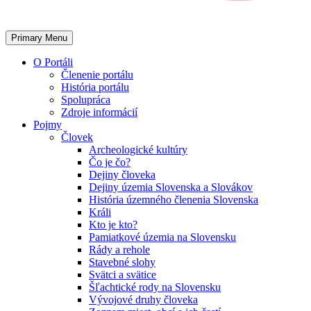
Primary Menu
O Portáli
Členenie portálu
História portálu
Spolupráca
Zdroje informácií
Pojmy
Človek
Archeologické kultúry
Čo je čo?
Dejiny človeka
Dejiny územia Slovenska a Slovákov
História územného členenia Slovenska
Králi
Kto je kto?
Pamiatkové územia na Slovensku
Rády a rehole
Stavebné slohy
Svätci a svätice
Šľachtické rody na Slovensku
Vývojové druhy človeka