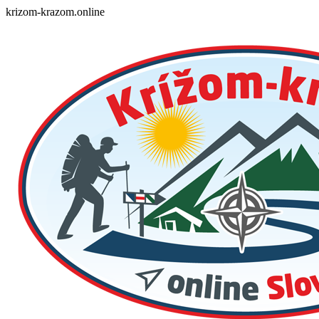
Skip
krizom-krazom.online
to
content