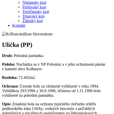
Nitriansky kraj
Prešovský kraj
Trenčiansky kraj
Trnavský kraj
Žilinský kraj
Kontakt
Ulička (PP)
Druh:
Prírodná pamiatka.
Poloha:
Nachádza sa v NP Poloniny a v jeho ochrannom pásme
v katastri obce Kolbasov.
Rozloha:
72.492m2.
Ochrana:
Územie bolo za chránené vyhlásené v roku 1994.
Vyhláškou 293/1996 z 30.9.1996, účinnou od 1.11.1996 bolo
vyhlásené za prírodnú pamiatku.
Opis:
Zriadená bola na ochranu typického riečneho reliéfu
podhorského toku Uličky, vodných biocenóz a priľahlých
pobrežných a iniciálnych spoločenstiev na štrkopieskových