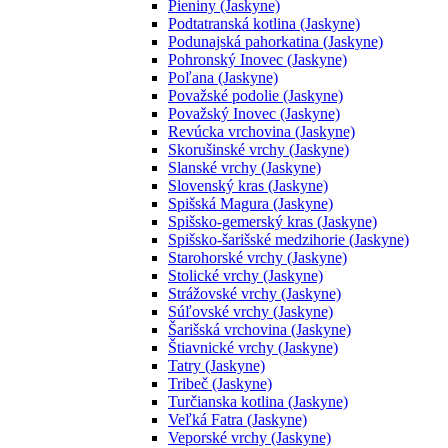
Pieniny (Jaskyne)
Podtatranská kotlina (Jaskyne)
Podunajská pahorkatina (Jaskyne)
Pohronský Inovec (Jaskyne)
Poľana (Jaskyne)
Považské podolie (Jaskyne)
Považský Inovec (Jaskyne)
Revúcka vrchovina (Jaskyne)
Skorušinské vrchy (Jaskyne)
Slanské vrchy (Jaskyne)
Slovenský kras (Jaskyne)
Spišská Magura (Jaskyne)
Spišsko-gemerský kras (Jaskyne)
Spišsko-šarišské medzihorie (Jaskyne)
Starohorské vrchy (Jaskyne)
Stolické vrchy (Jaskyne)
Strážovské vrchy (Jaskyne)
Súľovské vrchy (Jaskyne)
Šarišská vrchovina (Jaskyne)
Štiavnické vrchy (Jaskyne)
Tatry (Jaskyne)
Tribeč (Jaskyne)
Turčianska kotlina (Jaskyne)
Veľká Fatra (Jaskyne)
Veporské vrchy (Jaskyne)