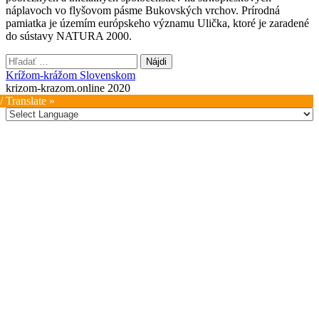
náplavoch vo flyšovom pásme Bukovských vrchov. Prírodná
pamiatka je územím európskeho významu Ulička, ktoré je zaradené
do sústavy NATURA 2000.
Hľadať:
Krížom-krážom Slovenskom
krizom-krazom.online 2020
/ Translate »