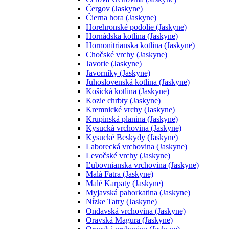
Čergov (Jaskyne)
Čierna hora (Jaskyne)
Horehronské podolie (Jaskyne)
Hornádska kotlina (Jaskyne)
Hornonitrianska kotlina (Jaskyne)
Chočské vrchy (Jaskyne)
Javorie (Jaskyne)
Javorníky (Jaskyne)
Juhoslovenská kotlina (Jaskyne)
Košická kotlina (Jaskyne)
Kozie chrbty (Jaskyne)
Kremnické vrchy (Jaskyne)
Krupinská planina (Jaskyne)
Kysucká vrchovina (Jaskyne)
Kysucké Beskydy (Jaskyne)
Laborecká vrchovina (Jaskyne)
Levočské vrchy (Jaskyne)
Ľubovnianska vrchovina (Jaskyne)
Malá Fatra (Jaskyne)
Malé Karpaty (Jaskyne)
Myjavská pahorkatina (Jaskyne)
Nízke Tatry (Jaskyne)
Ondavská vrchovina (Jaskyne)
Oravská Magura (Jaskyne)