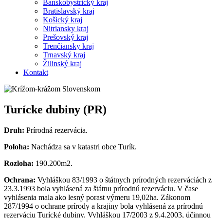
Banskobystrický kraj
Bratislavský kraj
Košický kraj
Nitriansky kraj
Prešovský kraj
Trenčiansky kraj
Trnavský kraj
Žilinský kraj
Kontakt
Turícke dubiny (PR)
Druh:
Prírodná rezervácia.
Poloha:
Nachádza sa v katastri obce Turík.
Rozloha:
190.200m2.
Ochrana:
Vyhláškou 83/1993 o štátnych prírodných rezerváciách z
23.3.1993 bola vyhlásená za štátnu prírodnú rezerváciu. V čase
vyhlásenia mala ako lesný porast výmeru 19,02ha. Zákonom
287/1994 o ochrane prírody a krajiny bola vyhlásená za prírodnú
rezerváciu Turícké dubiny. Vyhláškou 17/2003 z 9.4.2003, účinnou