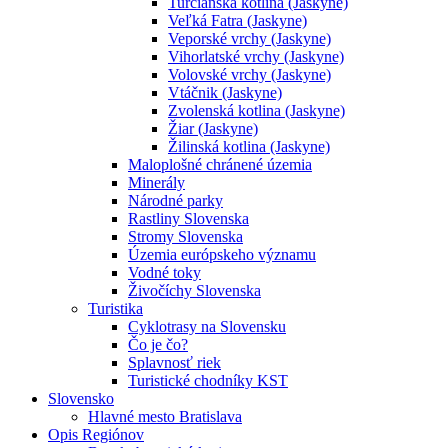
Turčianska kotlina (Jaskyne)
Veľká Fatra (Jaskyne)
Veporské vrchy (Jaskyne)
Vihorlatské vrchy (Jaskyne)
Volovské vrchy (Jaskyne)
Vtáčnik (Jaskyne)
Zvolenská kotlina (Jaskyne)
Žiar (Jaskyne)
Žilinská kotlina (Jaskyne)
Maloplošné chránené územia
Minerály
Národné parky
Rastliny Slovenska
Stromy Slovenska
Územia európskeho významu
Vodné toky
Živočíchy Slovenska
Turistika
Cyklotrasy na Slovensku
Čo je čo?
Splavnosť riek
Turistické chodníky KST
Slovensko
Hlavné mesto Bratislava
Opis Regiónov