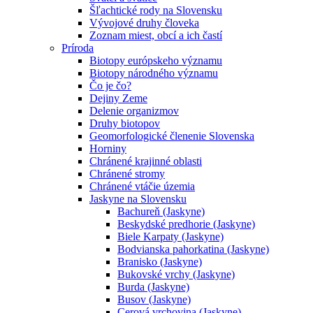
Šľachtické rody na Slovensku
Vývojové druhy človeka
Zoznam miest, obcí a ich častí
Príroda
Biotopy európskeho významu
Biotopy národného významu
Čo je čo?
Dejiny Zeme
Delenie organizmov
Druhy biotopov
Geomorfologické členenie Slovenska
Horniny
Chránené krajinné oblasti
Chránené stromy
Chránené vtáčie územia
Jaskyne na Slovensku
Bachureň (Jaskyne)
Beskydské predhorie (Jaskyne)
Biele Karpaty (Jaskyne)
Bodvianska pahorkatina (Jaskyne)
Branisko (Jaskyne)
Bukovské vrchy (Jaskyne)
Burda (Jaskyne)
Busov (Jaskyne)
Cerová vrchovina (Jaskyne)