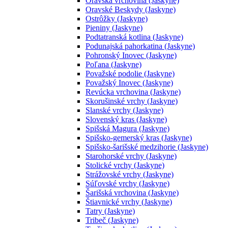
Oravská vrchovina (Jaskyne)
Oravské Beskydy (Jaskyne)
Ostrôžky (Jaskyne)
Pieniny (Jaskyne)
Podtatranská kotlina (Jaskyne)
Podunajská pahorkatina (Jaskyne)
Pohronský Inovec (Jaskyne)
Poľana (Jaskyne)
Považské podolie (Jaskyne)
Považský Inovec (Jaskyne)
Revúcka vrchovina (Jaskyne)
Skorušinské vrchy (Jaskyne)
Slanské vrchy (Jaskyne)
Slovenský kras (Jaskyne)
Spišská Magura (Jaskyne)
Spišsko-gemerský kras (Jaskyne)
Spišsko-šarišské medzihorie (Jaskyne)
Starohorské vrchy (Jaskyne)
Stolické vrchy (Jaskyne)
Strážovské vrchy (Jaskyne)
Súľovské vrchy (Jaskyne)
Šarišská vrchovina (Jaskyne)
Štiavnické vrchy (Jaskyne)
Tatry (Jaskyne)
Tribeč (Jaskyne)