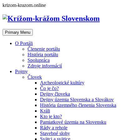
Skip
krizom-krazom.online
to
content
Primary Menu
O Portáli
Členenie portálu
História portálu
Spolupráca
Zdroje informácií
Pojmy
Človek
Archeologické kultúry
Čo je čo?
Dejiny človeka
Dejiny územia Slovenska a Slovákov
História územného členenia Slovenska
Králi
Kto je kto?
Pamiatkové územia na Slovensku
Rády a rehole
Stavebné slohy
Svätci a svätice