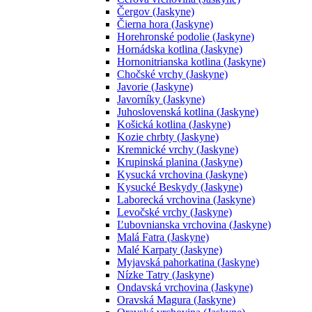
Čergov (Jaskyne)
Čierna hora (Jaskyne)
Horehronské podolie (Jaskyne)
Hornádska kotlina (Jaskyne)
Hornonitrianska kotlina (Jaskyne)
Chočské vrchy (Jaskyne)
Javorie (Jaskyne)
Javorníky (Jaskyne)
Juhoslovenská kotlina (Jaskyne)
Košická kotlina (Jaskyne)
Kozie chrbty (Jaskyne)
Kremnické vrchy (Jaskyne)
Krupinská planina (Jaskyne)
Kysucká vrchovina (Jaskyne)
Kysucké Beskydy (Jaskyne)
Laborecká vrchovina (Jaskyne)
Levočské vrchy (Jaskyne)
Ľubovnianska vrchovina (Jaskyne)
Malá Fatra (Jaskyne)
Malé Karpaty (Jaskyne)
Myjavská pahorkatina (Jaskyne)
Nízke Tatry (Jaskyne)
Ondavská vrchovina (Jaskyne)
Oravská Magura (Jaskyne)