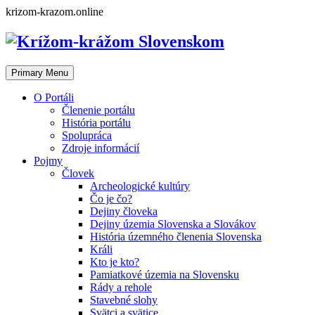
Skip
krizom-krazom.online
to
content
Primary Menu
O Portáli
Členenie portálu
História portálu
Spolupráca
Zdroje informácií
Pojmy
Človek
Archeologické kultúry
Čo je čo?
Dejiny človeka
Dejiny územia Slovenska a Slovákov
História územného členenia Slovenska
Králi
Kto je kto?
Pamiatkové územia na Slovensku
Rády a rehole
Stavebné slohy
Svätci a svätice