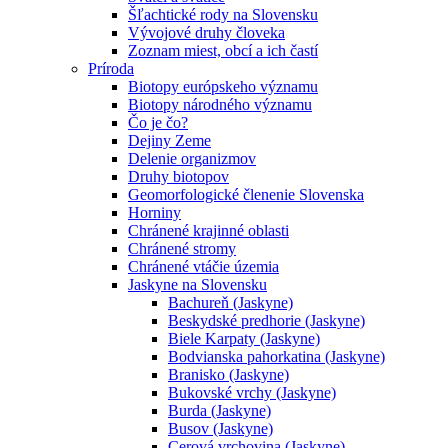
Šľachtické rody na Slovensku
Vývojové druhy človeka
Zoznam miest, obcí a ich častí
Príroda
Biotopy európskeho významu
Biotopy národného významu
Čo je čo?
Dejiny Zeme
Delenie organizmov
Druhy biotopov
Geomorfologické členenie Slovenska
Horniny
Chránené krajinné oblasti
Chránené stromy
Chránené vtáčie územia
Jaskyne na Slovensku
Bachureň (Jaskyne)
Beskydské predhorie (Jaskyne)
Biele Karpaty (Jaskyne)
Bodvianska pahorkatina (Jaskyne)
Branisko (Jaskyne)
Bukovské vrchy (Jaskyne)
Burda (Jaskyne)
Busov (Jaskyne)
Cerová vrchovina (Jaskyne)