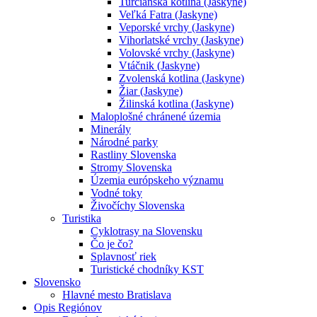
Turčianska kotlina (Jaskyne)
Veľká Fatra (Jaskyne)
Veporské vrchy (Jaskyne)
Vihorlatské vrchy (Jaskyne)
Volovské vrchy (Jaskyne)
Vtáčnik (Jaskyne)
Zvolenská kotlina (Jaskyne)
Žiar (Jaskyne)
Žilinská kotlina (Jaskyne)
Maloplošné chránené územia
Minerály
Národné parky
Rastliny Slovenska
Stromy Slovenska
Územia európskeho významu
Vodné toky
Živočíchy Slovenska
Turistika
Cyklotrasy na Slovensku
Čo je čo?
Splavnosť riek
Turistické chodníky KST
Slovensko
Hlavné mesto Bratislava
Opis Regiónov