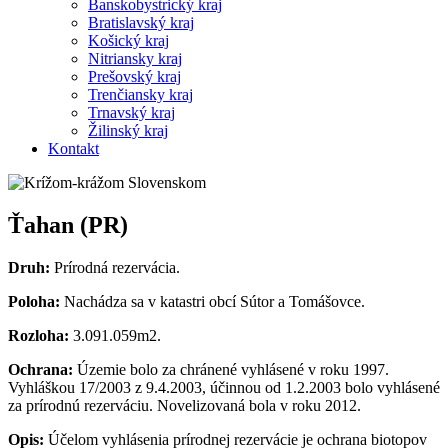
Banskobystrický kraj
Bratislavský kraj
Košický kraj
Nitriansky kraj
Prešovský kraj
Trenčiansky kraj
Trnavský kraj
Žilinský kraj
Kontakt
Ťahan (PR)
Druh:
Prírodná rezervácia.
Poloha:
Nachádza sa v katastri obcí Sútor a Tomášovce.
Rozloha:
3.091.059m2.
Ochrana:
Územie bolo za chránené vyhlásené v roku 1997.
Vyhláškou 17/2003 z 9.4.2003, účinnou od 1.2.2003 bolo vyhlásené
za prírodnú rezerváciu. Novelizovaná bola v roku 2012.
Opis:
Účelom vyhlásenia prírodnej rezervácie je ochrana biotopov