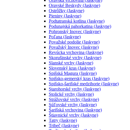
Oravská vrchovina (Jaskyne)
Oravské Beskydy (Jaskyne)
Ostrôžky (Jaskyne)
Pieniny (Jaskyne)
Podtatranská kotlina (Jaskyne)
Podunajská pahorkatina (Jaskyne)
Pohronský Inovec (Jaskyne)
Poľana (Jaskyne)
Považské podolie (Jaskyne)
Považský Inovec (Jaskyne)
Revúcka vrchovina (Jaskyne)
Skorušinské vrchy (Jaskyne)
Slanské vrchy (Jaskyne)
Slovenský kras (Jaskyne)
Spišská Magura (Jaskyne)
Spišsko-gemerský kras (Jaskyne)
Spišsko-šarišské medzihorie (Jaskyne)
Starohorské vrchy (Jaskyne)
Stolické vrchy (Jaskyne)
Strážovské vrchy (Jaskyne)
Súľovské vrchy (Jaskyne)
Šarišská vrchovina (Jaskyne)
Štiavnické vrchy (Jaskyne)
Tatry (Jaskyne)
Tribeč (Jaskyne)