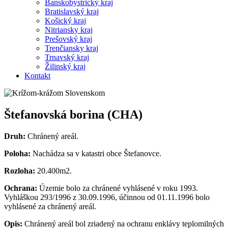
Banskobystrický kraj
Bratislavský kraj
Košický kraj
Nitriansky kraj
Prešovský kraj
Trenčiansky kraj
Trnavský kraj
Žilinský kraj
Kontakt
Štefanovská borina (CHA)
Druh:
Chránený areál.
Poloha:
Nachádza sa v katastri obce Štefanovce.
Rozloha:
20.400m2.
Ochrana:
Územie bolo za chránené vyhlásené v roku 1993.
Vyhláškou 293/1996 z 30.09.1996, účinnou od 01.11.1996 bolo
vyhlásené za chránený areál.
Opis:
Chránený areál bol zriadený na ochranu enklávy teplomilných