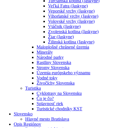
Turčianska kotlina (Jaskyne)
Veľká Fatra (Jaskyne)
Veporské vrchy (Jaskyne)
Vihorlatské vrchy (Jaskyne)
Volovské vrchy (Jaskyne)
Vtáčnik (Jaskyne)
Zvolenská kotlina (Jaskyne)
Žiar (Jaskyne)
Žilinská kotlina (Jaskyne)
Maloplošné chránené územia
Minerály
Národné parky
Rastliny Slovenska
Stromy Slovenska
Územia európskeho významu
Vodné toky
Živočíchy Slovenska
Turistika
Cyklotrasy na Slovensku
Čo je čo?
Splavnosť riek
Turistické chodníky KST
Slovensko
Hlavné mesto Bratislava
Opis Regiónov