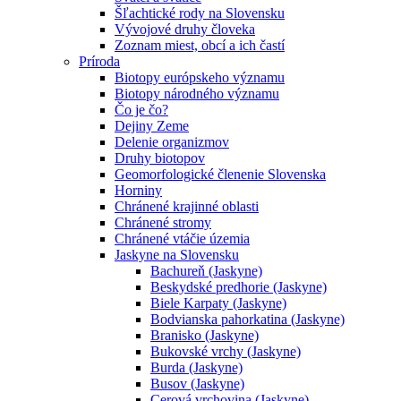
Šľachtické rody na Slovensku
Vývojové druhy človeka
Zoznam miest, obcí a ich častí
Príroda
Biotopy európskeho významu
Biotopy národného významu
Čo je čo?
Dejiny Zeme
Delenie organizmov
Druhy biotopov
Geomorfologické členenie Slovenska
Horniny
Chránené krajinné oblasti
Chránené stromy
Chránené vtáčie územia
Jaskyne na Slovensku
Bachureň (Jaskyne)
Beskydské predhorie (Jaskyne)
Biele Karpaty (Jaskyne)
Bodvianska pahorkatina (Jaskyne)
Branisko (Jaskyne)
Bukovské vrchy (Jaskyne)
Burda (Jaskyne)
Busov (Jaskyne)
Cerová vrchovina (Jaskyne)