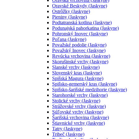
Oravská vrchovina (Jaskyne)
Oravské Beskydy (Jaskyne)
Ostrôžky (Jaskyne)
Pieniny (Jaskyne)
Podtatranská kotlina (Jaskyne)
Podunajská pahorkatina (Jaskyne)
Pohronský Inovec (Jaskyne)
Poľana (Jaskyne)
Považské podolie (Jaskyne)
Považský Inovec (Jaskyne)
Revúcka vrchovina (Jaskyne)
Skorušinské vrchy (Jaskyne)
Slanské vrchy (Jaskyne)
Slovenský kras (Jaskyne)
Spišská Magura (Jaskyne)
Spišsko-gemerský kras (Jaskyne)
Spišsko-šarišské medzihorie (Jaskyne)
Starohorské vrchy (Jaskyne)
Stolické vrchy (Jaskyne)
Strážovské vrchy (Jaskyne)
Súľovské vrchy (Jaskyne)
Šarišská vrchovina (Jaskyne)
Štiavnické vrchy (Jaskyne)
Tatry (Jaskyne)
Tribeč (Jaskyne)