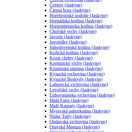
Čergov (Jaskyne)
Čierna hora (Jaskyne)
Horehronské podolie (Jaskyne)
Hornádska kotlina (Jaskyne)
Hornonitrianska kotlina (Jaskyne)
Chočské vrchy (Jaskyne)
Javorie (Jaskyne)
Javorníky (Jaskyne)
Juhoslovenská kotlina (Jaskyne)
Košická kotlina (Jaskyne)
Kozie chrbty (Jaskyne)
Kremnické vrchy (Jaskyne)
Krupinská planina (Jaskyne)
Kysucká vrchovina (Jaskyne)
Kysucké Beskydy (Jaskyne)
Laborecká vrchovina (Jaskyne)
Levočské vrchy (Jaskyne)
Ľubovnianska vrchovina (Jaskyne)
Malá Fatra (Jaskyne)
Malé Karpaty (Jaskyne)
Myjavská pahorkatina (Jaskyne)
Nízke Tatry (Jaskyne)
Ondavská vrchovina (Jaskyne)
Oravská Magura (Jaskyne)