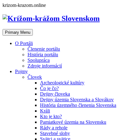
Skip
krizom-krazom.online
to
content
Primary Menu
O Portáli
Členenie portálu
História portálu
Spolupráca
Zdroje informácií
Pojmy
Človek
Archeologické kultúry
Čo je čo?
Dejiny človeka
Dejiny územia Slovenska a Slovákov
História územného členenia Slovenska
Králi
Kto je kto?
Pamiatkové územia na Slovensku
Rády a rehole
Stavebné slohy
Svätci a svätice