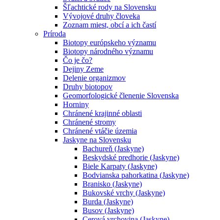
Šľachtické rody na Slovensku
Vývojové druhy človeka
Zoznam miest, obcí a ich častí
Príroda
Biotopy európskeho významu
Biotopy národného významu
Čo je čo?
Dejiny Zeme
Delenie organizmov
Druhy biotopov
Geomorfologické členenie Slovenska
Horniny
Chránené krajinné oblasti
Chránené stromy
Chránené vtáčie územia
Jaskyne na Slovensku
Bachureň (Jaskyne)
Beskydské predhorie (Jaskyne)
Biele Karpaty (Jaskyne)
Bodvianska pahorkatina (Jaskyne)
Branisko (Jaskyne)
Bukovské vrchy (Jaskyne)
Burda (Jaskyne)
Busov (Jaskyne)
Cerová vrchovina (Jaskyne)