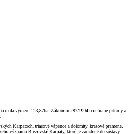
senia mala výmeru 153,87ha. Zákonom 287/1994 o ochrane prírody a
.
ských Karpatoch, triasové vápence a dolomity, krasové pramene,
skeho významu Brezovské Karpaty, ktoré je zaradené do sústavy