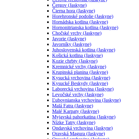
Čergov (Jaskyne)
Čierna hora (Jaskyne)
Horehronské podolie (Jaskyne)
Hornádska kotlina (Jaskyne)
Hornonitrianska kotlina (Jaskyne)
Chočské vrchy (Jaskyne)
Javorie (Jaskyne)
Javorníky (Jaskyne)
Juhoslovenská kotlina (Jaskyne)
Košická kotlina (Jaskyne)
Kozie chrbty (Jaskyne)
Kremnické vrchy (Jaskyne)
Krupinská planina (Jaskyne)
Kysucká vrchovina (Jaskyne)
Kysucké Beskydy (Jaskyne)
Laborecká vrchovina (Jaskyne)
Levočské vrchy (Jaskyne)
Ľubovnianska vrchovina (Jaskyne)
Malá Fatra (Jaskyne)
Malé Karpaty (Jaskyne)
Myjavská pahorkatina (Jaskyne)
Nízke Tatry (Jaskyne)
Ondavská vrchovina (Jaskyne)
Oravská Magura (Jaskyne)