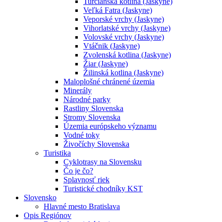
Turčianska kotlina (Jaskyne)
Veľká Fatra (Jaskyne)
Veporské vrchy (Jaskyne)
Vihorlatské vrchy (Jaskyne)
Volovské vrchy (Jaskyne)
Vtáčnik (Jaskyne)
Zvolenská kotlina (Jaskyne)
Žiar (Jaskyne)
Žilinská kotlina (Jaskyne)
Maloplošné chránené územia
Minerály
Národné parky
Rastliny Slovenska
Stromy Slovenska
Územia európskeho významu
Vodné toky
Živočíchy Slovenska
Turistika
Cyklotrasy na Slovensku
Čo je čo?
Splavnosť riek
Turistické chodníky KST
Slovensko
Hlavné mesto Bratislava
Opis Regiónov