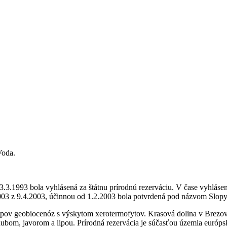
Voda.
3.3.1993 bola vyhlásená za štátnu prírodnú rezerváciu. V čase vyhlá
2003 z 9.4.2003, účinnou od 1.2.2003 bola potvrdená pod názvom Slopy
ypov geobiocenóz s výskytom xerotermofytov. Krasová dolina v Brezov
 dubom, javorom a lipou. Prírodná rezervácia je súčasťou územia európ