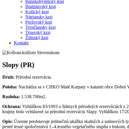
Banskobystrický kraj
Bratislavský kraj
Košický kraj
Nitriansky kraj
Prešovský kraj
Trenčiansky kraj
Trnavský kraj
Žilinský kraj
Kontakt
Slopy (PR)
Druh:
Prírodná rezervácia.
Poloha:
Nachádza sa v CHKO Malé Karpaty v katastri obce Dobrá 
Rozloha:
1.538.700m2.
Ochrana:
Vyhláškou 83/1993 o štátnych prírodných rezerváciách z 2
krajiny bolo vyhlásené za prírodnú rezerváciu Slapy. Vyhláškou 17/
Opis:
Územie predstavuje jedinečnú ukážku skalných a sutinových t
pestré lesné spoločenstvá 1.-4.lesného vegetačného stupňa s bukom,