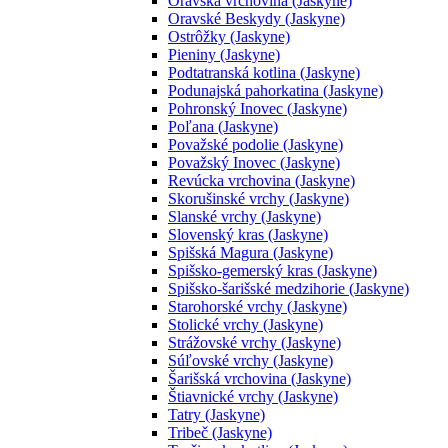
Oravská vrchovina (Jaskyne)
Oravské Beskydy (Jaskyne)
Ostrôžky (Jaskyne)
Pieniny (Jaskyne)
Podtatranská kotlina (Jaskyne)
Podunajská pahorkatina (Jaskyne)
Pohronský Inovec (Jaskyne)
Poľana (Jaskyne)
Považské podolie (Jaskyne)
Považský Inovec (Jaskyne)
Revúcka vrchovina (Jaskyne)
Skorušinské vrchy (Jaskyne)
Slanské vrchy (Jaskyne)
Slovenský kras (Jaskyne)
Spišská Magura (Jaskyne)
Spišsko-gemerský kras (Jaskyne)
Spišsko-šarišské medzihorie (Jaskyne)
Starohorské vrchy (Jaskyne)
Stolické vrchy (Jaskyne)
Strážovské vrchy (Jaskyne)
Súľovské vrchy (Jaskyne)
Šarišská vrchovina (Jaskyne)
Štiavnické vrchy (Jaskyne)
Tatry (Jaskyne)
Tribeč (Jaskyne)