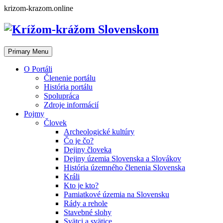
Skip
krizom-krazom.online
to
content
Primary Menu
O Portáli
Členenie portálu
História portálu
Spolupráca
Zdroje informácií
Pojmy
Človek
Archeologické kultúry
Čo je čo?
Dejiny človeka
Dejiny územia Slovenska a Slovákov
História územného členenia Slovenska
Králi
Kto je kto?
Pamiatkové územia na Slovensku
Rády a rehole
Stavebné slohy
Svätci a svätice