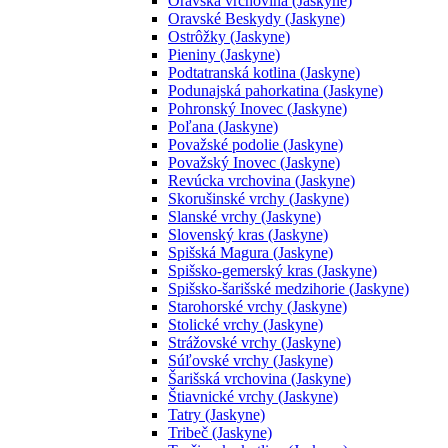
Oravská vrchovina (Jaskyne)
Oravské Beskydy (Jaskyne)
Ostrôžky (Jaskyne)
Pieniny (Jaskyne)
Podtatranská kotlina (Jaskyne)
Podunajská pahorkatina (Jaskyne)
Pohronský Inovec (Jaskyne)
Poľana (Jaskyne)
Považské podolie (Jaskyne)
Považský Inovec (Jaskyne)
Revúcka vrchovina (Jaskyne)
Skorušinské vrchy (Jaskyne)
Slanské vrchy (Jaskyne)
Slovenský kras (Jaskyne)
Spišská Magura (Jaskyne)
Spišsko-gemerský kras (Jaskyne)
Spišsko-šarišské medzihorie (Jaskyne)
Starohorské vrchy (Jaskyne)
Stolické vrchy (Jaskyne)
Strážovské vrchy (Jaskyne)
Súľovské vrchy (Jaskyne)
Šarišská vrchovina (Jaskyne)
Štiavnické vrchy (Jaskyne)
Tatry (Jaskyne)
Tribeč (Jaskyne)