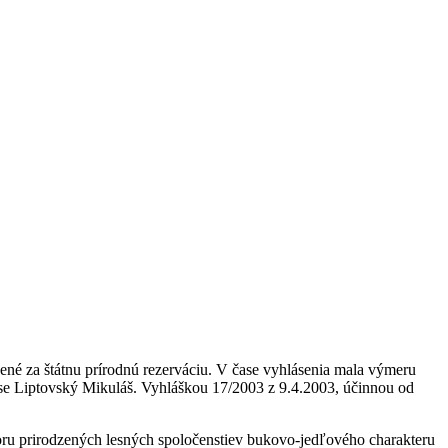
né za štátnu prírodnú rezerváciu. V čase vyhlásenia mala výmeru
ese Liptovský Mikuláš. Vyhláškou 17/2003 z 9.4.2003, účinnou od
oru prirodzených lesných spoločenstiev bukovo-jedľového charakteru