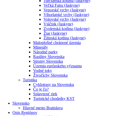
Turčianska kotlina (Jaskyne)
Veľká Fatra (Jaskyne)
Veporské vrchy (Jaskyne)
Vihorlatské vrchy (Jaskyne)
Volovské vrchy (Jaskyne)
Vtáčnik (Jaskyne)
Zvolenská kotlina (Jaskyne)
Žiar (Jaskyne)
Žilinská kotlina (Jaskyne)
Maloplošné chránené územia
Minerály
Národné parky
Rastliny Slovenska
Stromy Slovenska
Územia európskeho významu
Vodné toky
Živočíchy Slovenska
Turistika
Cyklotrasy na Slovensku
Čo je čo?
Splavnosť riek
Turistické chodníky KST
Slovensko
Hlavné mesto Bratislava
Opis Regiónov