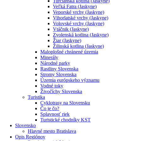
Turčianska kotlina (Jaskyne)
Veľká Fatra (Jaskyne)
Veporské vrchy (Jaskyne)
Vihorlatské vrchy (Jaskyne)
Volovské vrchy (Jaskyne)
Vtáčnik (Jaskyne)
Zvolenská kotlina (Jaskyne)
Žiar (Jaskyne)
Žilinská kotlina (Jaskyne)
Maloplošné chránené územia
Minerály
Národné parky
Rastliny Slovenska
Stromy Slovenska
Územia európskeho významu
Vodné toky
Živočíchy Slovenska
Turistika
Cyklotrasy na Slovensku
Čo je čo?
Splavnosť riek
Turistické chodníky KST
Slovensko
Hlavné mesto Bratislava
Opis Regiónov