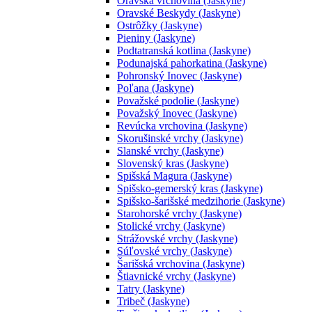
Oravská vrchovina (Jaskyne)
Oravské Beskydy (Jaskyne)
Ostrôžky (Jaskyne)
Pieniny (Jaskyne)
Podtatranská kotlina (Jaskyne)
Podunajská pahorkatina (Jaskyne)
Pohronský Inovec (Jaskyne)
Poľana (Jaskyne)
Považské podolie (Jaskyne)
Považský Inovec (Jaskyne)
Revúcka vrchovina (Jaskyne)
Skorušinské vrchy (Jaskyne)
Slanské vrchy (Jaskyne)
Slovenský kras (Jaskyne)
Spišská Magura (Jaskyne)
Spišsko-gemerský kras (Jaskyne)
Spišsko-šarišské medzihorie (Jaskyne)
Starohorské vrchy (Jaskyne)
Stolické vrchy (Jaskyne)
Strážovské vrchy (Jaskyne)
Súľovské vrchy (Jaskyne)
Šarišská vrchovina (Jaskyne)
Štiavnické vrchy (Jaskyne)
Tatry (Jaskyne)
Tribeč (Jaskyne)