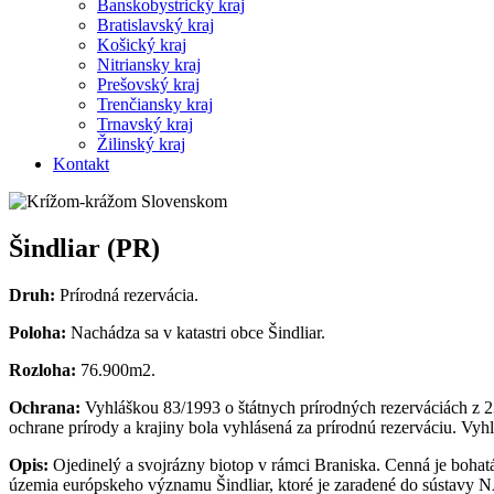
Banskobystrický kraj
Bratislavský kraj
Košický kraj
Nitriansky kraj
Prešovský kraj
Trenčiansky kraj
Trnavský kraj
Žilinský kraj
Kontakt
Šindliar (PR)
Druh:
Prírodná rezervácia.
Poloha:
Nachádza sa v katastri obce Šindliar.
Rozloha:
76.900m2.
Ochrana:
Vyhláškou 83/1993 o štátnych prírodných rezerváciách z 2
ochrane prírody a krajiny bola vyhlásená za prírodnú rezerváciu. Vy
Opis:
Ojedinelý a svojrázny biotop v rámci Braniska. Cenná je boha
územia európskeho významu Šindliar, ktoré je zaradené do sústavy