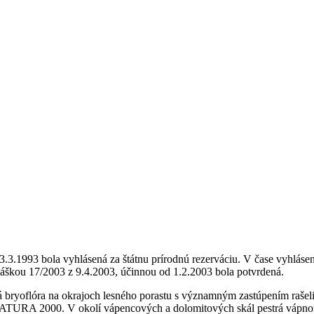
3.3.1993 bola vyhlásená za štátnu prírodnú rezerváciu. V čase vyhlás
hláškou 17/2003 z 9.4.2003, účinnou od 1.2.2003 bola potvrdená.
tá bryoflóra na okrajoch lesného porastu s významným zastúpením raše
 NATURA 2000. V okolí vápencových a dolomitových skál pestrá vápnom