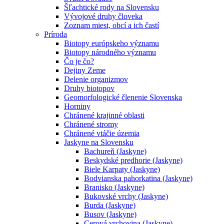
Šľachtické rody na Slovensku
Vývojové druhy človeka
Zoznam miest, obcí a ich častí
Príroda
Biotopy európskeho významu
Biotopy národného významu
Čo je čo?
Dejiny Zeme
Delenie organizmov
Druhy biotopov
Geomorfologické členenie Slovenska
Horniny
Chránené krajinné oblasti
Chránené stromy
Chránené vtáčie územia
Jaskyne na Slovensku
Bachureň (Jaskyne)
Beskydské predhorie (Jaskyne)
Biele Karpaty (Jaskyne)
Bodvianska pahorkatina (Jaskyne)
Branisko (Jaskyne)
Bukovské vrchy (Jaskyne)
Burda (Jaskyne)
Busov (Jaskyne)
Cerová vrchovina (Jaskyne)