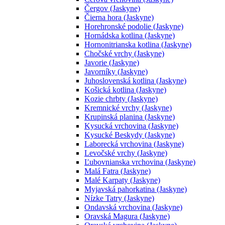
Čergov (Jaskyne)
Čierna hora (Jaskyne)
Horehronské podolie (Jaskyne)
Hornádska kotlina (Jaskyne)
Hornonitrianska kotlina (Jaskyne)
Chočské vrchy (Jaskyne)
Javorie (Jaskyne)
Javorníky (Jaskyne)
Juhoslovenská kotlina (Jaskyne)
Košická kotlina (Jaskyne)
Kozie chrbty (Jaskyne)
Kremnické vrchy (Jaskyne)
Krupinská planina (Jaskyne)
Kysucká vrchovina (Jaskyne)
Kysucké Beskydy (Jaskyne)
Laborecká vrchovina (Jaskyne)
Levočské vrchy (Jaskyne)
Ľubovnianska vrchovina (Jaskyne)
Malá Fatra (Jaskyne)
Malé Karpaty (Jaskyne)
Myjavská pahorkatina (Jaskyne)
Nízke Tatry (Jaskyne)
Ondavská vrchovina (Jaskyne)
Oravská Magura (Jaskyne)