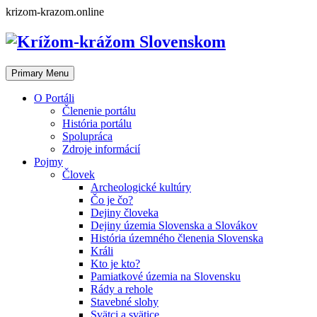
Skip
krizom-krazom.online
to
content
Primary Menu
O Portáli
Členenie portálu
História portálu
Spolupráca
Zdroje informácií
Pojmy
Človek
Archeologické kultúry
Čo je čo?
Dejiny človeka
Dejiny územia Slovenska a Slovákov
História územného členenia Slovenska
Králi
Kto je kto?
Pamiatkové územia na Slovensku
Rády a rehole
Stavebné slohy
Svätci a svätice