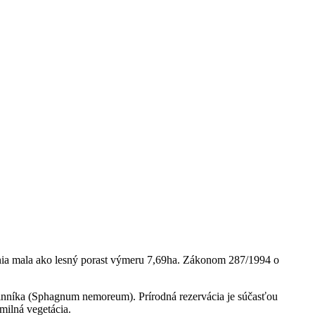
enia mala ako lesný porast výmeru 7,69ha. Zákonom 287/1994 o
linníka (Sphagnum nemoreum). Prírodná rezervácia je súčasťou
ilná vegetácia.