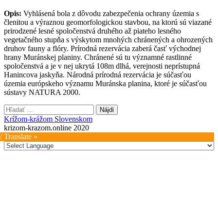
Opis:
Vyhlásená bola z dôvodu zabezpečenia ochrany územia s
členitou a výraznou geomorfologickou stavbou, na ktorú sú viazané
prirodzené lesné spoločenstvá druhého až piateho lesného
vegetačného stupňa s výskytom mnohých chránených a ohrozených
druhov fauny a flóry. Prírodná rezervácia zaberá časť východnej
hrany Muránskej planiny. Chránené sú tu významné rastlinné
spoločenstvá a je v nej ukrytá 108m dlhá, verejnosti neprístupná
Hanincova jaskyňa. Národná prírodná rezervácia je súčasťou
územia európskeho významu Muránska planina, ktoré je súčasťou
sústavy NATURA 2000.
Hľadať:
Krížom-krážom Slovenskom
krizom-krazom.online 2020
/ Translate »