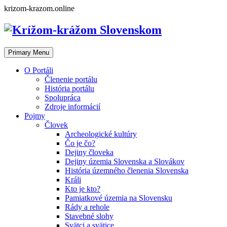
Skip
krizom-krazom.online
to
content
Primary Menu
O Portáli
Členenie portálu
História portálu
Spolupráca
Zdroje informácií
Pojmy
Človek
Archeologické kultúry
Čo je čo?
Dejiny človeka
Dejiny územia Slovenska a Slovákov
História územného členenia Slovenska
Králi
Kto je kto?
Pamiatkové územia na Slovensku
Rády a rehole
Stavebné slohy
Svätci a svätice