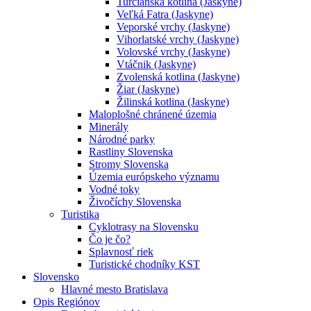
Turčianska kotlina (Jaskyne)
Veľká Fatra (Jaskyne)
Veporské vrchy (Jaskyne)
Vihorlatské vrchy (Jaskyne)
Volovské vrchy (Jaskyne)
Vtáčnik (Jaskyne)
Zvolenská kotlina (Jaskyne)
Žiar (Jaskyne)
Žilinská kotlina (Jaskyne)
Maloplošné chránené územia
Minerály
Národné parky
Rastliny Slovenska
Stromy Slovenska
Územia európskeho významu
Vodné toky
Živočíchy Slovenska
Turistika
Cyklotrasy na Slovensku
Čo je čo?
Splavnosť riek
Turistické chodníky KST
Slovensko
Hlavné mesto Bratislava
Opis Regiónov