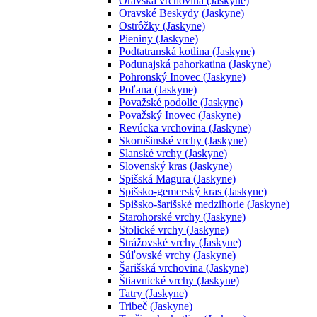
Oravská vrchovina (Jaskyne)
Oravské Beskydy (Jaskyne)
Ostrôžky (Jaskyne)
Pieniny (Jaskyne)
Podtatranská kotlina (Jaskyne)
Podunajská pahorkatina (Jaskyne)
Pohronský Inovec (Jaskyne)
Poľana (Jaskyne)
Považské podolie (Jaskyne)
Považský Inovec (Jaskyne)
Revúcka vrchovina (Jaskyne)
Skorušinské vrchy (Jaskyne)
Slanské vrchy (Jaskyne)
Slovenský kras (Jaskyne)
Spišská Magura (Jaskyne)
Spišsko-gemerský kras (Jaskyne)
Spišsko-šarišské medzihorie (Jaskyne)
Starohorské vrchy (Jaskyne)
Stolické vrchy (Jaskyne)
Strážovské vrchy (Jaskyne)
Súľovské vrchy (Jaskyne)
Šarišská vrchovina (Jaskyne)
Štiavnické vrchy (Jaskyne)
Tatry (Jaskyne)
Tribeč (Jaskyne)