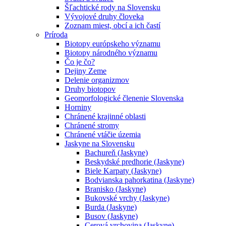
Šľachtické rody na Slovensku
Vývojové druhy človeka
Zoznam miest, obcí a ich častí
Príroda
Biotopy európskeho významu
Biotopy národného významu
Čo je čo?
Dejiny Zeme
Delenie organizmov
Druhy biotopov
Geomorfologické členenie Slovenska
Horniny
Chránené krajinné oblasti
Chránené stromy
Chránené vtáčie územia
Jaskyne na Slovensku
Bachureň (Jaskyne)
Beskydské predhorie (Jaskyne)
Biele Karpaty (Jaskyne)
Bodvianska pahorkatina (Jaskyne)
Branisko (Jaskyne)
Bukovské vrchy (Jaskyne)
Burda (Jaskyne)
Busov (Jaskyne)
Cerová vrchovina (Jaskyne)