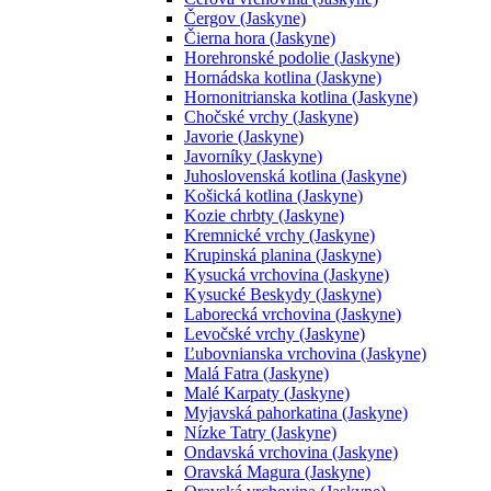
Čergov (Jaskyne)
Čierna hora (Jaskyne)
Horehronské podolie (Jaskyne)
Hornádska kotlina (Jaskyne)
Hornonitrianska kotlina (Jaskyne)
Chočské vrchy (Jaskyne)
Javorie (Jaskyne)
Javorníky (Jaskyne)
Juhoslovenská kotlina (Jaskyne)
Košická kotlina (Jaskyne)
Kozie chrbty (Jaskyne)
Kremnické vrchy (Jaskyne)
Krupinská planina (Jaskyne)
Kysucká vrchovina (Jaskyne)
Kysucké Beskydy (Jaskyne)
Laborecká vrchovina (Jaskyne)
Levočské vrchy (Jaskyne)
Ľubovnianska vrchovina (Jaskyne)
Malá Fatra (Jaskyne)
Malé Karpaty (Jaskyne)
Myjavská pahorkatina (Jaskyne)
Nízke Tatry (Jaskyne)
Ondavská vrchovina (Jaskyne)
Oravská Magura (Jaskyne)