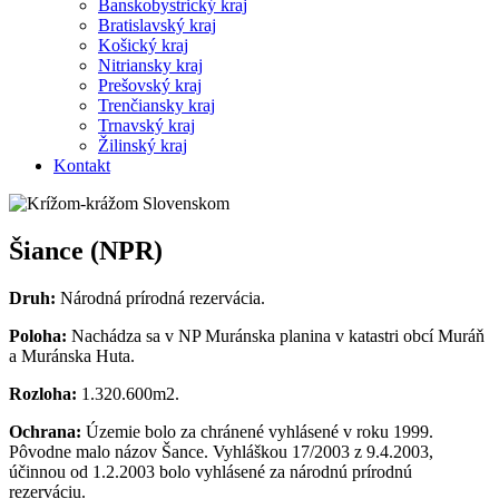
Banskobystrický kraj
Bratislavský kraj
Košický kraj
Nitriansky kraj
Prešovský kraj
Trenčiansky kraj
Trnavský kraj
Žilinský kraj
Kontakt
Šiance (NPR)
Druh:
Národná prírodná rezervácia.
Poloha:
Nachádza sa v NP Muránska planina v katastri obcí Muráň
a Muránska Huta.
Rozloha:
1.320.600m2.
Ochrana:
Územie bolo za chránené vyhlásené v roku 1999.
Pôvodne malo názov Šance. Vyhláškou 17/2003 z 9.4.2003,
účinnou od 1.2.2003 bolo vyhlásené za národnú prírodnú
rezerváciu.