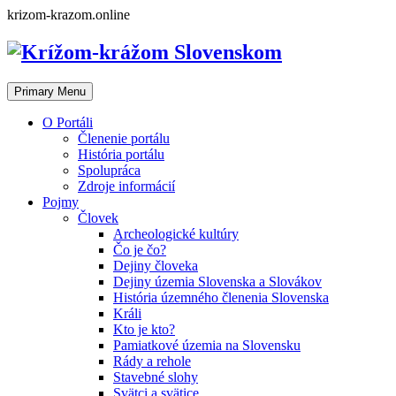
Skip
krizom-krazom.online
to
content
Primary Menu
O Portáli
Členenie portálu
História portálu
Spolupráca
Zdroje informácií
Pojmy
Človek
Archeologické kultúry
Čo je čo?
Dejiny človeka
Dejiny územia Slovenska a Slovákov
História územného členenia Slovenska
Králi
Kto je kto?
Pamiatkové územia na Slovensku
Rády a rehole
Stavebné slohy
Svätci a svätice