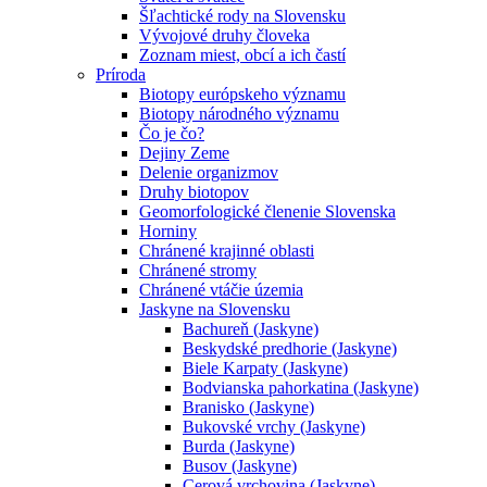
Šľachtické rody na Slovensku
Vývojové druhy človeka
Zoznam miest, obcí a ich častí
Príroda
Biotopy európskeho významu
Biotopy národného významu
Čo je čo?
Dejiny Zeme
Delenie organizmov
Druhy biotopov
Geomorfologické členenie Slovenska
Horniny
Chránené krajinné oblasti
Chránené stromy
Chránené vtáčie územia
Jaskyne na Slovensku
Bachureň (Jaskyne)
Beskydské predhorie (Jaskyne)
Biele Karpaty (Jaskyne)
Bodvianska pahorkatina (Jaskyne)
Branisko (Jaskyne)
Bukovské vrchy (Jaskyne)
Burda (Jaskyne)
Busov (Jaskyne)
Cerová vrchovina (Jaskyne)