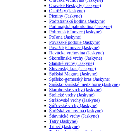
Oravská vrchovina (Jaskyne)
Oravské Beskydy (Jaskyne)
Ostrôžky (Jaskyne)
Pieniny (Jaskyne)
Podtatranská kotlina (Jaskyne)
Podunajská pahorkatina (Jaskyne)
Pohronský Inovec (Jaskyne)
Poľana (Jaskyne)
Považské podolie (Jaskyne)
Považský Inovec (Jaskyne)
Revúcka vrchovina (Jaskyne)
Skorušinské vrchy (Jaskyne)
Slanské vrchy (Jaskyne)
Slovenský kras (Jaskyne)
Spišská Magura (Jaskyne)
Spišsko-gemerský kras (Jaskyne)
Spišsko-šarišské medzihorie (Jaskyne)
Starohorské vrchy (Jaskyne)
Stolické vrchy (Jaskyne)
Strážovské vrchy (Jaskyne)
Súľovské vrchy (Jaskyne)
Šarišská vrchovina (Jaskyne)
Štiavnické vrchy (Jaskyne)
Tatry (Jaskyne)
Tribeč (Jaskyne)