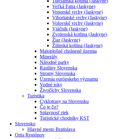
Turčianska kotlina (Jaskyne)
Veľká Fatra (Jaskyne)
Veporské vrchy (Jaskyne)
Vihorlatské vrchy (Jaskyne)
Volovské vrchy (Jaskyne)
Vtáčnik (Jaskyne)
Zvolenská kotlina (Jaskyne)
Žiar (Jaskyne)
Žilinská kotlina (Jaskyne)
Maloplošné chránené územia
Minerály
Národné parky
Rastliny Slovenska
Stromy Slovenska
Územia európskeho významu
Vodné toky
Živočíchy Slovenska
Turistika
Cyklotrasy na Slovensku
Čo je čo?
Splavnosť riek
Turistické chodníky KST
Slovensko
Hlavné mesto Bratislava
Opis Regiónov