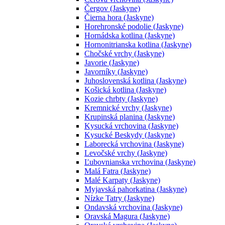
Čergov (Jaskyne)
Čierna hora (Jaskyne)
Horehronské podolie (Jaskyne)
Hornádska kotlina (Jaskyne)
Hornonitrianska kotlina (Jaskyne)
Chočské vrchy (Jaskyne)
Javorie (Jaskyne)
Javorníky (Jaskyne)
Juhoslovenská kotlina (Jaskyne)
Košická kotlina (Jaskyne)
Kozie chrbty (Jaskyne)
Kremnické vrchy (Jaskyne)
Krupinská planina (Jaskyne)
Kysucká vrchovina (Jaskyne)
Kysucké Beskydy (Jaskyne)
Laborecká vrchovina (Jaskyne)
Levočské vrchy (Jaskyne)
Ľubovnianska vrchovina (Jaskyne)
Malá Fatra (Jaskyne)
Malé Karpaty (Jaskyne)
Myjavská pahorkatina (Jaskyne)
Nízke Tatry (Jaskyne)
Ondavská vrchovina (Jaskyne)
Oravská Magura (Jaskyne)