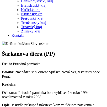
Banskobystrický kraj
Bratislavský kraj
Košický kraj
Nitriansky kraj
Prešovský kraj
Trenčiansky kraj
Trnavský kraj
Žilinský kraj
Kontakt
Šarkanova diera (PP)
Druh:
Prírodná pamiatka.
Poloha:
Nachádza sa v okrese Spišská Nová Ves, v katastri obce
Poráč.
Rozloha:
Ochrana:
Prírodná pamiatka bola vyhlásená v roku 1994,
novelizovaná v roku 2008.
Opis:
Jaskyňa prístupná návštevníkom za účelom zotavenia a