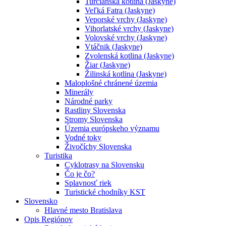
Turčianska kotlina (Jaskyne)
Veľká Fatra (Jaskyne)
Veporské vrchy (Jaskyne)
Vihorlatské vrchy (Jaskyne)
Volovské vrchy (Jaskyne)
Vtáčnik (Jaskyne)
Zvolenská kotlina (Jaskyne)
Žiar (Jaskyne)
Žilinská kotlina (Jaskyne)
Maloplošné chránené územia
Minerály
Národné parky
Rastliny Slovenska
Stromy Slovenska
Územia európskeho významu
Vodné toky
Živočíchy Slovenska
Turistika
Cyklotrasy na Slovensku
Čo je čo?
Splavnosť riek
Turistické chodníky KST
Slovensko
Hlavné mesto Bratislava
Opis Regiónov