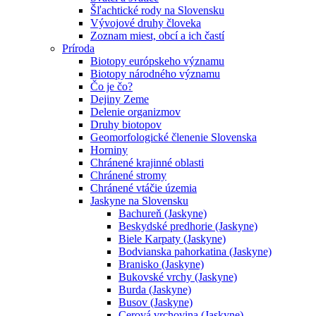
Šľachtické rody na Slovensku
Vývojové druhy človeka
Zoznam miest, obcí a ich častí
Príroda
Biotopy európskeho významu
Biotopy národného významu
Čo je čo?
Dejiny Zeme
Delenie organizmov
Druhy biotopov
Geomorfologické členenie Slovenska
Horniny
Chránené krajinné oblasti
Chránené stromy
Chránené vtáčie územia
Jaskyne na Slovensku
Bachureň (Jaskyne)
Beskydské predhorie (Jaskyne)
Biele Karpaty (Jaskyne)
Bodvianska pahorkatina (Jaskyne)
Branisko (Jaskyne)
Bukovské vrchy (Jaskyne)
Burda (Jaskyne)
Busov (Jaskyne)
Cerová vrchovina (Jaskyne)