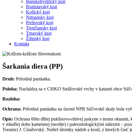
Banskobystrický kraj
Bratislavský kraj
Košický kraj
Nitriansky kraj
Prešovský kraj
Trenčiansky kraj
Trnavský kraj
Žilinský kraj
Kontakt
Šarkania diera (PP)
Druh:
Prírodná pamiatka.
Poloha:
Nachádza sa v CHKO Strážovské vrchy v katastri obce Súľ
Rozloha:
Ochrana:
Prírodná pamiatka na území NPR Súľovské skaly bola vyhl
Opis:
Ochrana 60m dlhej puklinovo-rútivej jaskyne s troma oknami, 
v mladšej dobe kamennej (neolite) i paleontologickými nálezmi – poz
Toranie) J. Císařovský. Našiel úlomky nádob a kostí, z ktorých čas