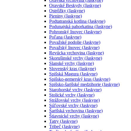
Oravská vrchovina (Jaskyne)
Oravské Beskydy (Jaskyne)
Ostrôžky (Jaskyne)
Pieniny (Jaskyne)
Podtatranská kotlina (Jaskyne)
Podunajská pahorkatina (Jaskyne)
Pohronský Inovec (Jaskyne)
Poľana (Jaskyne)
Považské podolie (Jaskyne)
Považský Inovec (Jaskyne)
Revúcka vrchovina (Jaskyne)
Skorušinské vrchy (Jaskyne)
Slanské vrchy (Jaskyne)
Slovenský kras (Jaskyne)
Spišská Magura (Jaskyne)
Spišsko-gemerský kras (Jaskyne)
Spišsko-šarišské medzihorie (Jaskyne)
Starohorské vrchy (Jaskyne)
Stolické vrchy (Jaskyne)
Strážovské vrchy (Jaskyne)
Súľovské vrchy (Jaskyne)
Šarišská vrchovina (Jaskyne)
Štiavnické vrchy (Jaskyne)
Tatry (Jaskyne)
Tribeč (Jaskyne)