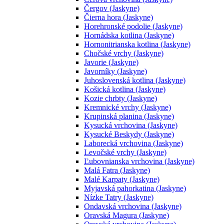
Čergov (Jaskyne)
Čierna hora (Jaskyne)
Horehronské podolie (Jaskyne)
Hornádska kotlina (Jaskyne)
Hornonitrianska kotlina (Jaskyne)
Chočské vrchy (Jaskyne)
Javorie (Jaskyne)
Javorníky (Jaskyne)
Juhoslovenská kotlina (Jaskyne)
Košická kotlina (Jaskyne)
Kozie chrbty (Jaskyne)
Kremnické vrchy (Jaskyne)
Krupinská planina (Jaskyne)
Kysucká vrchovina (Jaskyne)
Kysucké Beskydy (Jaskyne)
Laborecká vrchovina (Jaskyne)
Levočské vrchy (Jaskyne)
Ľubovnianska vrchovina (Jaskyne)
Malá Fatra (Jaskyne)
Malé Karpaty (Jaskyne)
Myjavská pahorkatina (Jaskyne)
Nízke Tatry (Jaskyne)
Ondavská vrchovina (Jaskyne)
Oravská Magura (Jaskyne)