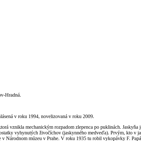
ov-Hradná.
ásená v roku 1994, novelizovaná v roku 2009.
ktorá vznikla mechanickým rozpadom zlepenca po puklinách. Jaskyňa j
ostatky vyhynutých živočíchov (jaskynného medveďa). Prvým, kto v jask
ť je v Národnom múzeu v Prahe. V roku 1935 tu robil vykopávky F. Pa