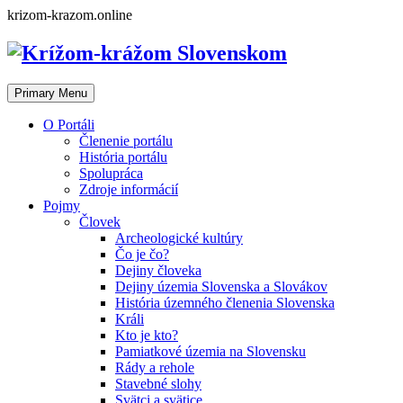
Skip
krizom-krazom.online
to
content
Primary Menu
O Portáli
Členenie portálu
História portálu
Spolupráca
Zdroje informácií
Pojmy
Človek
Archeologické kultúry
Čo je čo?
Dejiny človeka
Dejiny územia Slovenska a Slovákov
História územného členenia Slovenska
Králi
Kto je kto?
Pamiatkové územia na Slovensku
Rády a rehole
Stavebné slohy
Svätci a svätice