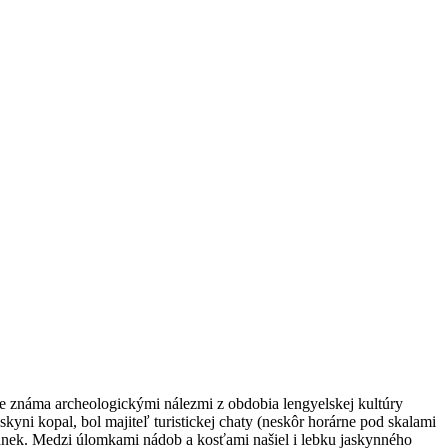
e známa archeologickými nálezmi z obdobia lengyelskej kultúry
yni kopal, bol majiteľ turistickej chaty (neskôr horárne pod skalami
pánek. Medzi úlomkami nádob a kosťami našiel i lebku jaskynného