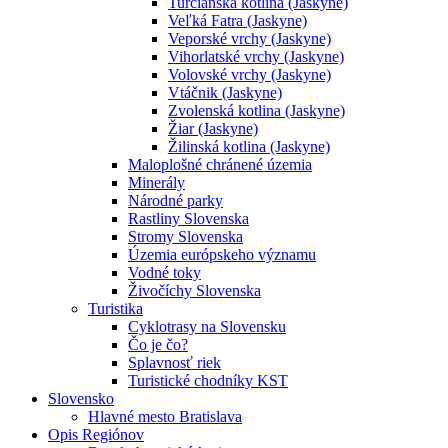
Turčianska kotlina (Jaskyne)
Veľká Fatra (Jaskyne)
Veporské vrchy (Jaskyne)
Vihorlatské vrchy (Jaskyne)
Volovské vrchy (Jaskyne)
Vtáčnik (Jaskyne)
Zvolenská kotlina (Jaskyne)
Žiar (Jaskyne)
Žilinská kotlina (Jaskyne)
Maloplošné chránené územia
Minerály
Národné parky
Rastliny Slovenska
Stromy Slovenska
Územia európskeho významu
Vodné toky
Živočíchy Slovenska
Turistika
Cyklotrasy na Slovensku
Čo je čo?
Splavnosť riek
Turistické chodníky KST
Slovensko
Hlavné mesto Bratislava
Opis Regiónov