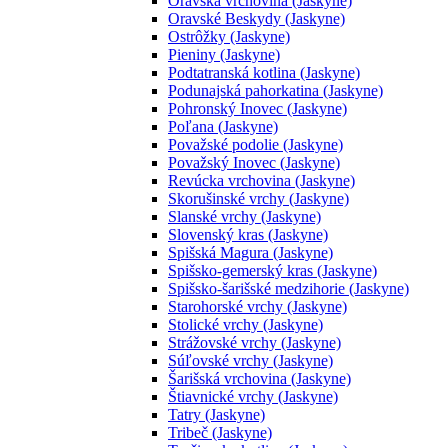
Oravská vrchovina (Jaskyne)
Oravské Beskydy (Jaskyne)
Ostrôžky (Jaskyne)
Pieniny (Jaskyne)
Podtatranská kotlina (Jaskyne)
Podunajská pahorkatina (Jaskyne)
Pohronský Inovec (Jaskyne)
Poľana (Jaskyne)
Považské podolie (Jaskyne)
Považský Inovec (Jaskyne)
Revúcka vrchovina (Jaskyne)
Skorušinské vrchy (Jaskyne)
Slanské vrchy (Jaskyne)
Slovenský kras (Jaskyne)
Spišská Magura (Jaskyne)
Spišsko-gemerský kras (Jaskyne)
Spišsko-šarišské medzihorie (Jaskyne)
Starohorské vrchy (Jaskyne)
Stolické vrchy (Jaskyne)
Strážovské vrchy (Jaskyne)
Súľovské vrchy (Jaskyne)
Šarišská vrchovina (Jaskyne)
Štiavnické vrchy (Jaskyne)
Tatry (Jaskyne)
Tribeč (Jaskyne)