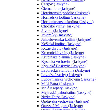
Čergov (Jaskyne)
Čierna hora (Jaskyne)
Horehronské podolie (Jaskyne)
Hornádska kotlina (Jaskyne)
Hornonitrianska kotlina (Jaskyne)
Chočské vrchy (Jaskyne)
Javorie (Jaskyne)
Javorníky (Jaskyne)
Juhoslovenská kotlina (Jaskyne)
Košická kotlina (Jaskyne)
Kozie chrbty (Jaskyne)
Kremnické vrchy (Jaskyne)
Krupinská planina (Jaskyne)
Kysucká vrchovina (Jaskyne)
Kysucké Beskydy (Jaskyne)
Laborecká vrchovina (Jaskyne)
Levočské vrchy (Jaskyne)
Ľubovnianska vrchovina (Jaskyne)
Malá Fatra (Jaskyne)
Malé Karpaty (Jaskyne)
Myjavská pahorkatina (Jaskyne)
Nízke Tatry (Jaskyne)
Ondavská vrchovina (Jaskyne)
Oravská Magura (Jaskyne)