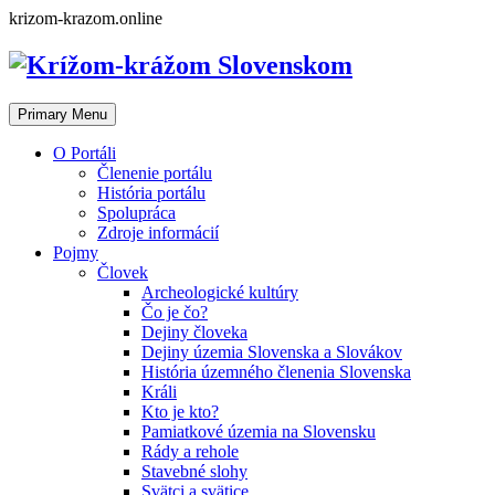
Skip
krizom-krazom.online
to
content
Primary Menu
O Portáli
Členenie portálu
História portálu
Spolupráca
Zdroje informácií
Pojmy
Človek
Archeologické kultúry
Čo je čo?
Dejiny človeka
Dejiny územia Slovenska a Slovákov
História územného členenia Slovenska
Králi
Kto je kto?
Pamiatkové územia na Slovensku
Rády a rehole
Stavebné slohy
Svätci a svätice