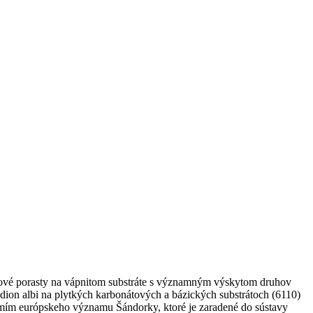
nové porasty na vápnitom substráte s významným výskytom druhov
ion albi na plytkých karbonátových a bázických substrátoch (6110)
zemím európskeho významu Šándorky, ktoré je zaradené do sústavy