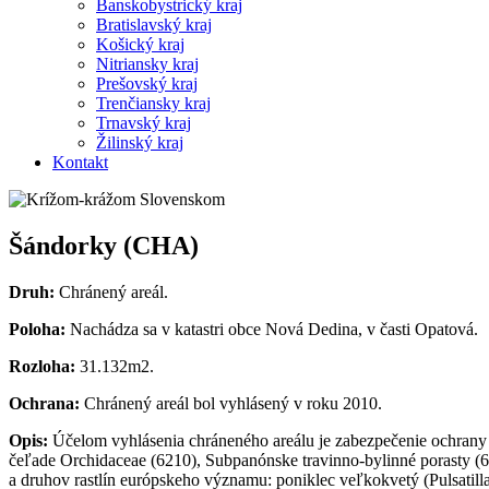
Banskobystrický kraj
Bratislavský kraj
Košický kraj
Nitriansky kraj
Prešovský kraj
Trenčiansky kraj
Trnavský kraj
Žilinský kraj
Kontakt
Šándorky (CHA)
Druh:
Chránený areál.
Poloha:
Nachádza sa v katastri obce Nová Dedina, v časti Opatová.
Rozloha:
31.132m2.
Ochrana:
Chránený areál bol vyhlásený v roku 2010.
Opis:
Účelom vyhlásenia chráneného areálu je zabezpečenie ochran
čeľade Orchidaceae (6210), Subpanónske travinno-bylinné porasty (6
a druhov rastlín európskeho významu: poniklec veľkokvetý (Pulsatil