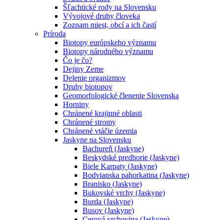
Šľachtické rody na Slovensku
Vývojové druhy človeka
Zoznam miest, obcí a ich častí
Príroda
Biotopy európskeho významu
Biotopy národného významu
Čo je čo?
Dejiny Zeme
Delenie organizmov
Druhy biotopov
Geomorfologické členenie Slovenska
Horniny
Chránené krajinné oblasti
Chránené stromy
Chránené vtáčie územia
Jaskyne na Slovensku
Bachureň (Jaskyne)
Beskydské predhorie (Jaskyne)
Biele Karpaty (Jaskyne)
Bodvianska pahorkatina (Jaskyne)
Branisko (Jaskyne)
Bukovské vrchy (Jaskyne)
Burda (Jaskyne)
Busov (Jaskyne)
Cerová vrchovina (Jaskyne)