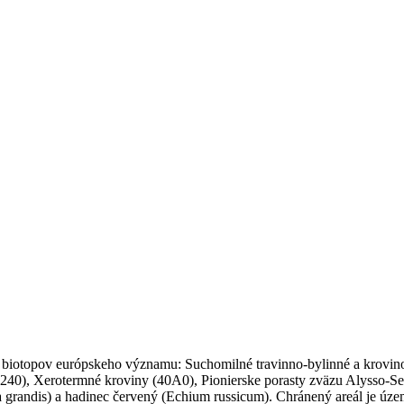
y biotopov európskeho významu: Suchomilné travinno-bylinné a krovi
240), Xerotermné kroviny (40A0), Pionierske porasty zväzu Alysso-Sed
la grandis) a hadinec červený (Echium russicum). Chránený areál je ú