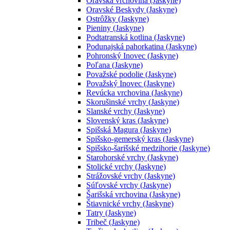
Oravská vrchovina (Jaskyne)
Oravské Beskydy (Jaskyne)
Ostrôžky (Jaskyne)
Pieniny (Jaskyne)
Podtatranská kotlina (Jaskyne)
Podunajská pahorkatina (Jaskyne)
Pohronský Inovec (Jaskyne)
Poľana (Jaskyne)
Považské podolie (Jaskyne)
Považský Inovec (Jaskyne)
Revúcka vrchovina (Jaskyne)
Skorušinské vrchy (Jaskyne)
Slanské vrchy (Jaskyne)
Slovenský kras (Jaskyne)
Spišská Magura (Jaskyne)
Spišsko-gemerský kras (Jaskyne)
Spišsko-šarišské medzihorie (Jaskyne)
Starohorské vrchy (Jaskyne)
Stolické vrchy (Jaskyne)
Strážovské vrchy (Jaskyne)
Súľovské vrchy (Jaskyne)
Šarišská vrchovina (Jaskyne)
Štiavnické vrchy (Jaskyne)
Tatry (Jaskyne)
Tribeč (Jaskyne)