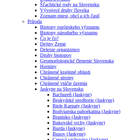
Šľachtické rody na Slovensku
Vývojové druhy človeka
Zoznam miest, obcí a ich častí
Príroda
Biotopy európskeho významu
Biotopy národného významu
Čo je čo?
Dejiny Zeme
Delenie organizmov
Druhy biotopov
Geomorfologické členenie Slovenska
Horniny
Chránené krajinné oblasti
Chránené stromy
Chránené vtáčie územia
Jaskyne na Slovensku
Bachureň (Jaskyne)
Beskydské predhorie (Jaskyne)
Biele Karpaty (Jaskyne)
Bodvianska pahorkatina (Jaskyne)
Branisko (Jaskyne)
Bukovské vrchy (Jaskyne)
Burda (Jaskyne)
Busov (Jaskyne)
Cerová vrchovina (Jaskyne)