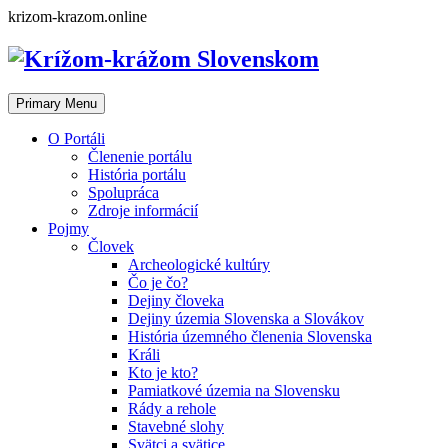
Skip
krizom-krazom.online
to
content
Primary Menu
O Portáli
Členenie portálu
História portálu
Spolupráca
Zdroje informácií
Pojmy
Človek
Archeologické kultúry
Čo je čo?
Dejiny človeka
Dejiny územia Slovenska a Slovákov
História územného členenia Slovenska
Králi
Kto je kto?
Pamiatkové územia na Slovensku
Rády a rehole
Stavebné slohy
Svätci a svätice