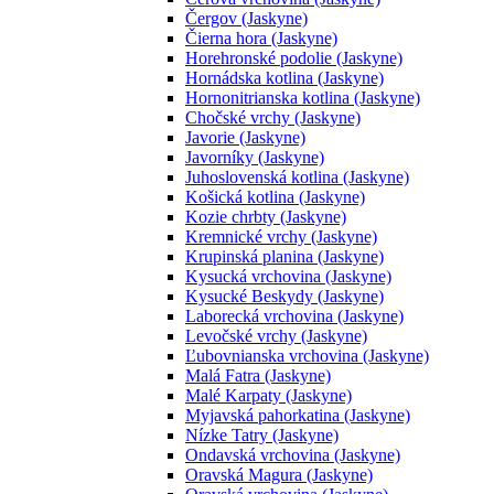
Čergov (Jaskyne)
Čierna hora (Jaskyne)
Horehronské podolie (Jaskyne)
Hornádska kotlina (Jaskyne)
Hornonitrianska kotlina (Jaskyne)
Chočské vrchy (Jaskyne)
Javorie (Jaskyne)
Javorníky (Jaskyne)
Juhoslovenská kotlina (Jaskyne)
Košická kotlina (Jaskyne)
Kozie chrbty (Jaskyne)
Kremnické vrchy (Jaskyne)
Krupinská planina (Jaskyne)
Kysucká vrchovina (Jaskyne)
Kysucké Beskydy (Jaskyne)
Laborecká vrchovina (Jaskyne)
Levočské vrchy (Jaskyne)
Ľubovnianska vrchovina (Jaskyne)
Malá Fatra (Jaskyne)
Malé Karpaty (Jaskyne)
Myjavská pahorkatina (Jaskyne)
Nízke Tatry (Jaskyne)
Ondavská vrchovina (Jaskyne)
Oravská Magura (Jaskyne)