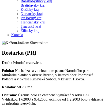
Banskobystrický kraj
Bratislavský kraj
Košický kraj
Nitriansky kraj
Prešovský kraj
Trenčiansky kraj
Trnavský kraj
Žilinský kraj
Kontakt
Rosiarka (PR)
Druh:
Prírodná rezervácia.
Poloha:
Nachádza sa v ochrannom pásme Národného parku
Muránska planina v okrese Brezno, v katastri obce Pohronská
Polhora a v okrese Rimavská Sobota, v katastri Tisovca.
Rozloha:
58.700m2.
Ochrana:
Územie bolo za chránené vyhlásené v roku 1996.
Vyhláškou 17/2003 z 9.4.2003, účinnou od 1.2.2003 bolo vyhlásené
za prírodnú rezerváciu.