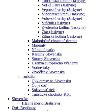
Turčianska kotlina (Jaskyne)
Veľká Fatra (Jaskyne)
Veporské vrchy (Jaskyne)
Vihorlatské vrchy (Jaskyne)
Volovské vrchy (Jaskyne)
Vtáčnik (Jaskyne)
Zvolenská kotlina (Jaskyne)
Žiar (Jaskyne)
Žilinská kotlina (Jaskyne)
Maloplošné chránené územia
Minerály
Národné parky
Rastliny Slovenska
Stromy Slovenska
Územia európskeho významu
Vodné toky
Živočíchy Slovenska
Turistika
Cyklotrasy na Slovensku
Čo je čo?
Splavnosť riek
Turistické chodníky KST
Slovensko
Hlavné mesto Bratislava
Opis Regiónov