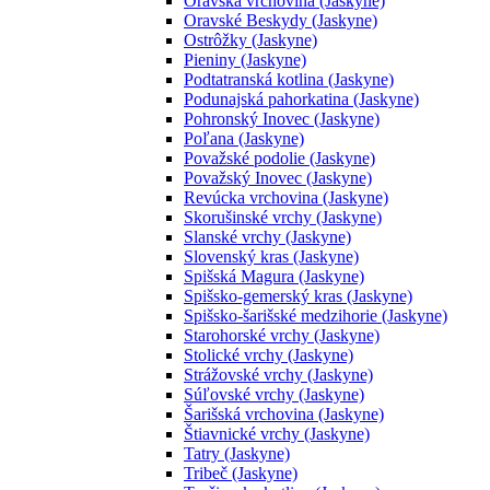
Oravská vrchovina (Jaskyne)
Oravské Beskydy (Jaskyne)
Ostrôžky (Jaskyne)
Pieniny (Jaskyne)
Podtatranská kotlina (Jaskyne)
Podunajská pahorkatina (Jaskyne)
Pohronský Inovec (Jaskyne)
Poľana (Jaskyne)
Považské podolie (Jaskyne)
Považský Inovec (Jaskyne)
Revúcka vrchovina (Jaskyne)
Skorušinské vrchy (Jaskyne)
Slanské vrchy (Jaskyne)
Slovenský kras (Jaskyne)
Spišská Magura (Jaskyne)
Spišsko-gemerský kras (Jaskyne)
Spišsko-šarišské medzihorie (Jaskyne)
Starohorské vrchy (Jaskyne)
Stolické vrchy (Jaskyne)
Strážovské vrchy (Jaskyne)
Súľovské vrchy (Jaskyne)
Šarišská vrchovina (Jaskyne)
Štiavnické vrchy (Jaskyne)
Tatry (Jaskyne)
Tribeč (Jaskyne)