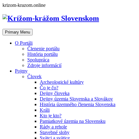
Skip
krizom-krazom.online
to
content
Primary Menu
O Portáli
Členenie portálu
História portálu
Spolupráca
Zdroje informácií
Pojmy
Človek
Archeologické kultúry
Čo je čo?
Dejiny človeka
Dejiny územia Slovenska a Slovákov
História územného členenia Slovenska
Králi
Kto je kto?
Pamiatkové územia na Slovensku
Rády a rehole
Stavebné slohy
Svätci a svätice