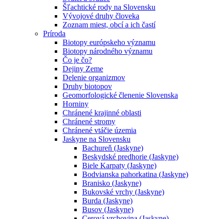
Šľachtické rody na Slovensku
Vývojové druhy človeka
Zoznam miest, obcí a ich častí
Príroda
Biotopy európskeho významu
Biotopy národného významu
Čo je čo?
Dejiny Zeme
Delenie organizmov
Druhy biotopov
Geomorfologické členenie Slovenska
Horniny
Chránené krajinné oblasti
Chránené stromy
Chránené vtáčie územia
Jaskyne na Slovensku
Bachureň (Jaskyne)
Beskydské predhorie (Jaskyne)
Biele Karpaty (Jaskyne)
Bodvianska pahorkatina (Jaskyne)
Branisko (Jaskyne)
Bukovské vrchy (Jaskyne)
Burda (Jaskyne)
Busov (Jaskyne)
Cerová vrchovina (Jaskyne)