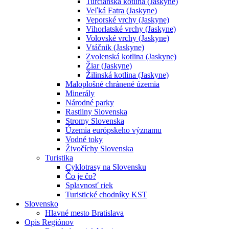
Turčianska kotlina (Jaskyne)
Veľká Fatra (Jaskyne)
Veporské vrchy (Jaskyne)
Vihorlatské vrchy (Jaskyne)
Volovské vrchy (Jaskyne)
Vtáčnik (Jaskyne)
Zvolenská kotlina (Jaskyne)
Žiar (Jaskyne)
Žilinská kotlina (Jaskyne)
Maloplošné chránené územia
Minerály
Národné parky
Rastliny Slovenska
Stromy Slovenska
Územia európskeho významu
Vodné toky
Živočíchy Slovenska
Turistika
Cyklotrasy na Slovensku
Čo je čo?
Splavnosť riek
Turistické chodníky KST
Slovensko
Hlavné mesto Bratislava
Opis Regiónov