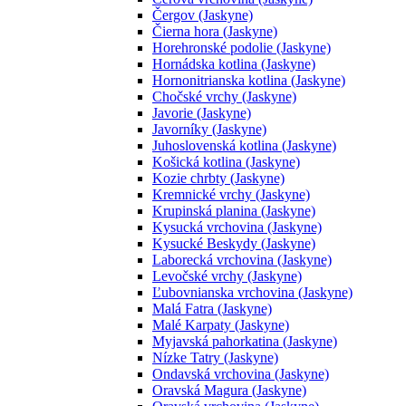
Čergov (Jaskyne)
Čierna hora (Jaskyne)
Horehronské podolie (Jaskyne)
Hornádska kotlina (Jaskyne)
Hornonitrianska kotlina (Jaskyne)
Chočské vrchy (Jaskyne)
Javorie (Jaskyne)
Javorníky (Jaskyne)
Juhoslovenská kotlina (Jaskyne)
Košická kotlina (Jaskyne)
Kozie chrbty (Jaskyne)
Kremnické vrchy (Jaskyne)
Krupinská planina (Jaskyne)
Kysucká vrchovina (Jaskyne)
Kysucké Beskydy (Jaskyne)
Laborecká vrchovina (Jaskyne)
Levočské vrchy (Jaskyne)
Ľubovnianska vrchovina (Jaskyne)
Malá Fatra (Jaskyne)
Malé Karpaty (Jaskyne)
Myjavská pahorkatina (Jaskyne)
Nízke Tatry (Jaskyne)
Ondavská vrchovina (Jaskyne)
Oravská Magura (Jaskyne)