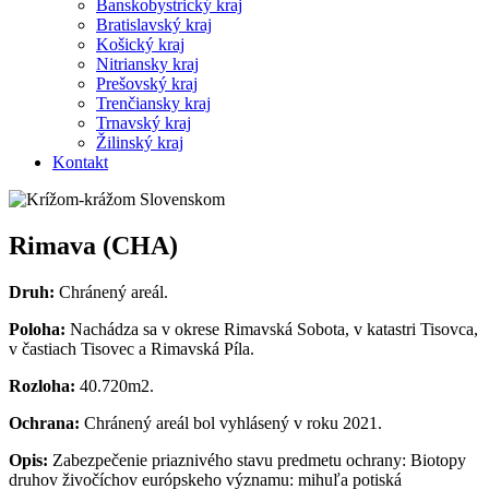
Banskobystrický kraj
Bratislavský kraj
Košický kraj
Nitriansky kraj
Prešovský kraj
Trenčiansky kraj
Trnavský kraj
Žilinský kraj
Kontakt
Rimava (CHA)
Druh:
Chránený areál.
Poloha:
Nachádza sa v okrese Rimavská Sobota, v katastri Tisovca,
v častiach Tisovec a Rimavská Píla.
Rozloha:
40.720m2.
Ochrana:
Chránený areál bol vyhlásený v roku 2021.
Opis:
Zabezpečenie priaznivého stavu predmetu ochrany: Biotopy
druhov živočíchov európskeho významu: mihuľa potiská