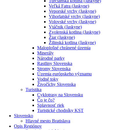
Turčianska kotlina (Jaskyne)
Veľká Fatra (Jaskyne)
Veporské vrchy (Jaskyne)
Vihorlatské vrchy (Jaskyne)
Volovské vrchy (Jaskyne)
Vtáčnik (Jaskyne)
Zvolenská kotlina (Jaskyne)
Žiar (Jaskyne)
Žilinská kotlina (Jaskyne)
Maloplošné chránené územia
Minerály
Národné parky
Rastliny Slovenska
Stromy Slovenska
Územia európskeho významu
Vodné toky
Živočíchy Slovenska
Turistika
Cyklotrasy na Slovensku
Čo je čo?
Splavnosť riek
Turistické chodníky KST
Slovensko
Hlavné mesto Bratislava
Opis Regiónov