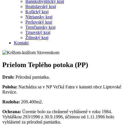
Banskobystrický kraj
Bratislavský kraj
Košický kraj
Nitriansky kraj
Prešovský kraj
Trenčiansky kraj
Trnavský kraj
Žilinský kraj
Kontakt
Prielom Teplého potoka (PP)
Druh:
Prírodná pamiatka.
Poloha:
Nachádza sa v NP Veľká Fatra v katastri obce Liptovské
Revúce.
Rozloha:
209.400m2.
Ochrana:
Územie bolo za chránené vyhlásené v roku 1984.
Vyhláškou 293/1996 z 30.9.1996, účinnou od 1.11.1996 bolo
vyhlásené za prírodnú pamiatku.