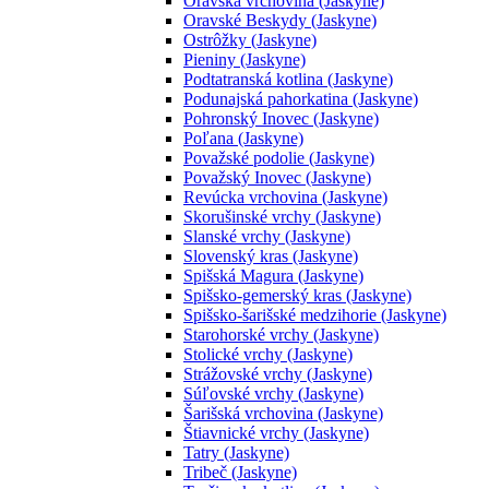
Oravská vrchovina (Jaskyne)
Oravské Beskydy (Jaskyne)
Ostrôžky (Jaskyne)
Pieniny (Jaskyne)
Podtatranská kotlina (Jaskyne)
Podunajská pahorkatina (Jaskyne)
Pohronský Inovec (Jaskyne)
Poľana (Jaskyne)
Považské podolie (Jaskyne)
Považský Inovec (Jaskyne)
Revúcka vrchovina (Jaskyne)
Skorušinské vrchy (Jaskyne)
Slanské vrchy (Jaskyne)
Slovenský kras (Jaskyne)
Spišská Magura (Jaskyne)
Spišsko-gemerský kras (Jaskyne)
Spišsko-šarišské medzihorie (Jaskyne)
Starohorské vrchy (Jaskyne)
Stolické vrchy (Jaskyne)
Strážovské vrchy (Jaskyne)
Súľovské vrchy (Jaskyne)
Šarišská vrchovina (Jaskyne)
Štiavnické vrchy (Jaskyne)
Tatry (Jaskyne)
Tribeč (Jaskyne)