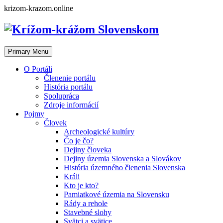
Skip
krizom-krazom.online
to
content
Primary Menu
O Portáli
Členenie portálu
História portálu
Spolupráca
Zdroje informácií
Pojmy
Človek
Archeologické kultúry
Čo je čo?
Dejiny človeka
Dejiny územia Slovenska a Slovákov
História územného členenia Slovenska
Králi
Kto je kto?
Pamiatkové územia na Slovensku
Rády a rehole
Stavebné slohy
Svätci a svätice