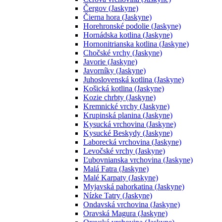
Čergov (Jaskyne)
Čierna hora (Jaskyne)
Horehronské podolie (Jaskyne)
Hornádska kotlina (Jaskyne)
Hornonitrianska kotlina (Jaskyne)
Chočské vrchy (Jaskyne)
Javorie (Jaskyne)
Javorníky (Jaskyne)
Juhoslovenská kotlina (Jaskyne)
Košická kotlina (Jaskyne)
Kozie chrbty (Jaskyne)
Kremnické vrchy (Jaskyne)
Krupinská planina (Jaskyne)
Kysucká vrchovina (Jaskyne)
Kysucké Beskydy (Jaskyne)
Laborecká vrchovina (Jaskyne)
Levočské vrchy (Jaskyne)
Ľubovnianska vrchovina (Jaskyne)
Malá Fatra (Jaskyne)
Malé Karpaty (Jaskyne)
Myjavská pahorkatina (Jaskyne)
Nízke Tatry (Jaskyne)
Ondavská vrchovina (Jaskyne)
Oravská Magura (Jaskyne)