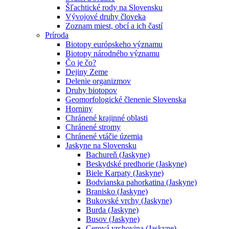
Šľachtické rody na Slovensku
Vývojové druhy človeka
Zoznam miest, obcí a ich častí
Príroda
Biotopy európskeho významu
Biotopy národného významu
Čo je čo?
Dejiny Zeme
Delenie organizmov
Druhy biotopov
Geomorfologické členenie Slovenska
Horniny
Chránené krajinné oblasti
Chránené stromy
Chránené vtáčie územia
Jaskyne na Slovensku
Bachureň (Jaskyne)
Beskydské predhorie (Jaskyne)
Biele Karpaty (Jaskyne)
Bodvianska pahorkatina (Jaskyne)
Branisko (Jaskyne)
Bukovské vrchy (Jaskyne)
Burda (Jaskyne)
Busov (Jaskyne)
Cerová vrchovina (Jaskyne)