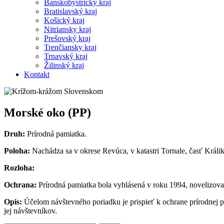
Banskobystrický kraj
Bratislavský kraj
Košický kraj
Nitriansky kraj
Prešovský kraj
Trenčiansky kraj
Trnavský kraj
Žilinský kraj
Kontakt
Morské oko (PP)
Druh:
Prírodná pamiatka.
Poloha:
Nachádza sa v okrese Revúca, v katastri Tornale, časť Králik
Rozloha:
Ochrana:
Prírodná pamiatka bola vyhlásená v roku 1994, novelizova
Opis:
Účelom návštevného poriadku je prispieť k ochrane prírodnej 
jej návštevníkov.