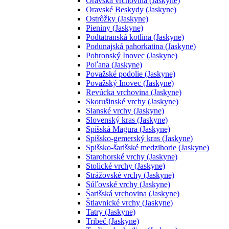
Oravská vrchovina (Jaskyne)
Oravské Beskydy (Jaskyne)
Ostrôžky (Jaskyne)
Pieniny (Jaskyne)
Podtatranská kotlina (Jaskyne)
Podunajská pahorkatina (Jaskyne)
Pohronský Inovec (Jaskyne)
Poľana (Jaskyne)
Považské podolie (Jaskyne)
Považský Inovec (Jaskyne)
Revúcka vrchovina (Jaskyne)
Skorušinské vrchy (Jaskyne)
Slanské vrchy (Jaskyne)
Slovenský kras (Jaskyne)
Spišská Magura (Jaskyne)
Spišsko-gemerský kras (Jaskyne)
Spišsko-šarišské medzihorie (Jaskyne)
Starohorské vrchy (Jaskyne)
Stolické vrchy (Jaskyne)
Strážovské vrchy (Jaskyne)
Súľovské vrchy (Jaskyne)
Šarišská vrchovina (Jaskyne)
Štiavnické vrchy (Jaskyne)
Tatry (Jaskyne)
Tribeč (Jaskyne)