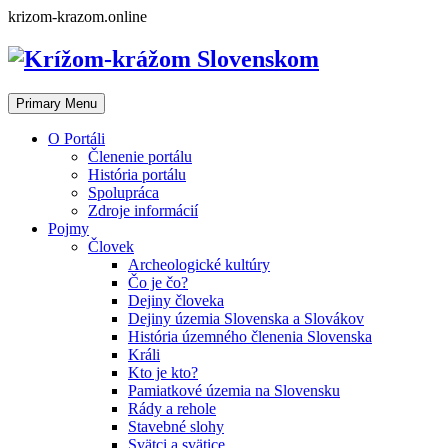
Skip
krizom-krazom.online
to
content
Primary Menu
O Portáli
Členenie portálu
História portálu
Spolupráca
Zdroje informácií
Pojmy
Človek
Archeologické kultúry
Čo je čo?
Dejiny človeka
Dejiny územia Slovenska a Slovákov
História územného členenia Slovenska
Králi
Kto je kto?
Pamiatkové územia na Slovensku
Rády a rehole
Stavebné slohy
Svätci a svätice