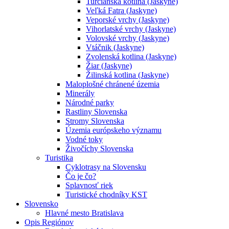
Turčianska kotlina (Jaskyne)
Veľká Fatra (Jaskyne)
Veporské vrchy (Jaskyne)
Vihorlatské vrchy (Jaskyne)
Volovské vrchy (Jaskyne)
Vtáčnik (Jaskyne)
Zvolenská kotlina (Jaskyne)
Žiar (Jaskyne)
Žilinská kotlina (Jaskyne)
Maloplošné chránené územia
Minerály
Národné parky
Rastliny Slovenska
Stromy Slovenska
Územia európskeho významu
Vodné toky
Živočíchy Slovenska
Turistika
Cyklotrasy na Slovensku
Čo je čo?
Splavnosť riek
Turistické chodníky KST
Slovensko
Hlavné mesto Bratislava
Opis Regiónov