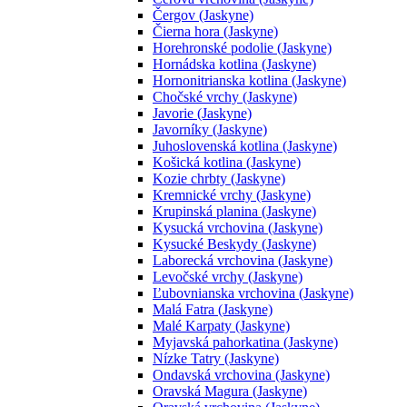
Čergov (Jaskyne)
Čierna hora (Jaskyne)
Horehronské podolie (Jaskyne)
Hornádska kotlina (Jaskyne)
Hornonitrianska kotlina (Jaskyne)
Chočské vrchy (Jaskyne)
Javorie (Jaskyne)
Javorníky (Jaskyne)
Juhoslovenská kotlina (Jaskyne)
Košická kotlina (Jaskyne)
Kozie chrbty (Jaskyne)
Kremnické vrchy (Jaskyne)
Krupinská planina (Jaskyne)
Kysucká vrchovina (Jaskyne)
Kysucké Beskydy (Jaskyne)
Laborecká vrchovina (Jaskyne)
Levočské vrchy (Jaskyne)
Ľubovnianska vrchovina (Jaskyne)
Malá Fatra (Jaskyne)
Malé Karpaty (Jaskyne)
Myjavská pahorkatina (Jaskyne)
Nízke Tatry (Jaskyne)
Ondavská vrchovina (Jaskyne)
Oravská Magura (Jaskyne)