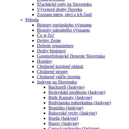
Šľachtické rody na Slovensku
Vývojové druhy človeka
Zoznam miest, obcí a ich častí
Príroda
Biotopy európskeho významu
Biotopy národného významu
Čo je čo?
Dejiny Zeme
Delenie organizmov
Druhy biotopov
Geomorfologické členenie Slovenska
Horniny
Chránené krajinné oblasti
Chránené stromy
Chránené vtáčie územia
Jaskyne na Slovensku
Bachureň (Jaskyne)
Beskydské predhorie (Jaskyne)
Biele Karpaty (Jaskyne)
Bodvianska pahorkatina (Jaskyne)
Branisko (Jaskyne)
Bukovské vrchy (Jaskyne)
Burda (Jaskyne)
Busov (Jaskyne)
Cerová vrchovina (Jaskyne)