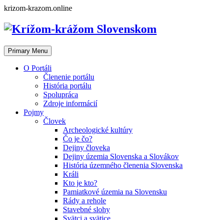
Skip
krizom-krazom.online
to
content
Primary Menu
O Portáli
Členenie portálu
História portálu
Spolupráca
Zdroje informácií
Pojmy
Človek
Archeologické kultúry
Čo je čo?
Dejiny človeka
Dejiny územia Slovenska a Slovákov
História územného členenia Slovenska
Králi
Kto je kto?
Pamiatkové územia na Slovensku
Rády a rehole
Stavebné slohy
Svätci a svätice