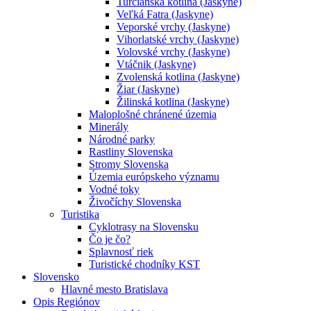
Turčianska kotlina (Jaskyne)
Veľká Fatra (Jaskyne)
Veporské vrchy (Jaskyne)
Vihorlatské vrchy (Jaskyne)
Volovské vrchy (Jaskyne)
Vtáčnik (Jaskyne)
Zvolenská kotlina (Jaskyne)
Žiar (Jaskyne)
Žilinská kotlina (Jaskyne)
Maloplošné chránené územia
Minerály
Národné parky
Rastliny Slovenska
Stromy Slovenska
Územia európskeho významu
Vodné toky
Živočíchy Slovenska
Turistika
Cyklotrasy na Slovensku
Čo je čo?
Splavnosť riek
Turistické chodníky KST
Slovensko
Hlavné mesto Bratislava
Opis Regiónov