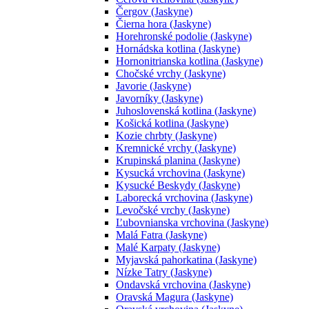
Čergov (Jaskyne)
Čierna hora (Jaskyne)
Horehronské podolie (Jaskyne)
Hornádska kotlina (Jaskyne)
Hornonitrianska kotlina (Jaskyne)
Chočské vrchy (Jaskyne)
Javorie (Jaskyne)
Javorníky (Jaskyne)
Juhoslovenská kotlina (Jaskyne)
Košická kotlina (Jaskyne)
Kozie chrbty (Jaskyne)
Kremnické vrchy (Jaskyne)
Krupinská planina (Jaskyne)
Kysucká vrchovina (Jaskyne)
Kysucké Beskydy (Jaskyne)
Laborecká vrchovina (Jaskyne)
Levočské vrchy (Jaskyne)
Ľubovnianska vrchovina (Jaskyne)
Malá Fatra (Jaskyne)
Malé Karpaty (Jaskyne)
Myjavská pahorkatina (Jaskyne)
Nízke Tatry (Jaskyne)
Ondavská vrchovina (Jaskyne)
Oravská Magura (Jaskyne)