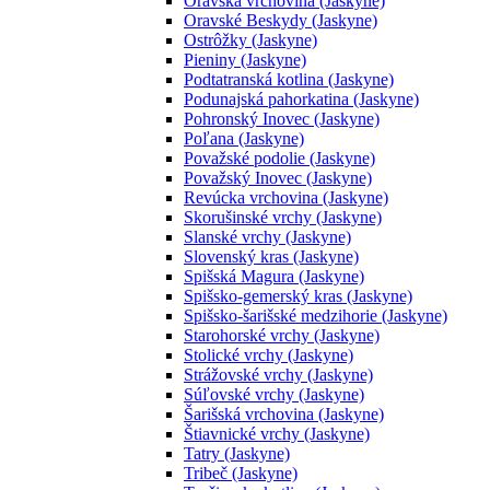
Oravská vrchovina (Jaskyne)
Oravské Beskydy (Jaskyne)
Ostrôžky (Jaskyne)
Pieniny (Jaskyne)
Podtatranská kotlina (Jaskyne)
Podunajská pahorkatina (Jaskyne)
Pohronský Inovec (Jaskyne)
Poľana (Jaskyne)
Považské podolie (Jaskyne)
Považský Inovec (Jaskyne)
Revúcka vrchovina (Jaskyne)
Skorušinské vrchy (Jaskyne)
Slanské vrchy (Jaskyne)
Slovenský kras (Jaskyne)
Spišská Magura (Jaskyne)
Spišsko-gemerský kras (Jaskyne)
Spišsko-šarišské medzihorie (Jaskyne)
Starohorské vrchy (Jaskyne)
Stolické vrchy (Jaskyne)
Strážovské vrchy (Jaskyne)
Súľovské vrchy (Jaskyne)
Šarišská vrchovina (Jaskyne)
Štiavnické vrchy (Jaskyne)
Tatry (Jaskyne)
Tribeč (Jaskyne)