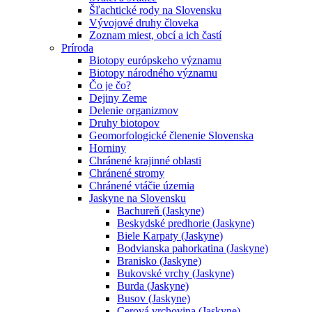
Šľachtické rody na Slovensku
Vývojové druhy človeka
Zoznam miest, obcí a ich častí
Príroda
Biotopy európskeho významu
Biotopy národného významu
Čo je čo?
Dejiny Zeme
Delenie organizmov
Druhy biotopov
Geomorfologické členenie Slovenska
Horniny
Chránené krajinné oblasti
Chránené stromy
Chránené vtáčie územia
Jaskyne na Slovensku
Bachureň (Jaskyne)
Beskydské predhorie (Jaskyne)
Biele Karpaty (Jaskyne)
Bodvianska pahorkatina (Jaskyne)
Branisko (Jaskyne)
Bukovské vrchy (Jaskyne)
Burda (Jaskyne)
Busov (Jaskyne)
Cerová vrchovina (Jaskyne)