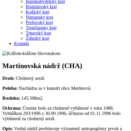
Banskobystrický kraj
Bratislavský kraj
Košický kraj
Nitriansky kraj
Prešovský kraj
Trenčiansky kraj
Trnavský kraj
Žilinský kraj
Kontakt
Martinovská nádrž (CHA)
Druh:
Chránený areál.
Poloha:
Nachádza sa v katastri obce Martinová.
Rozloha:
145.508m2.
Ochrana:
Územie bolo za chránené vyhlásené v roku 1988.
Vyhláškou 293/1996 z 30.09.1996, účinnou od 01.11.1996 bolo
vyhlásené za chránený areál.
Opis:
Vodná nádrž predstavuje významný antropogénny prvok a