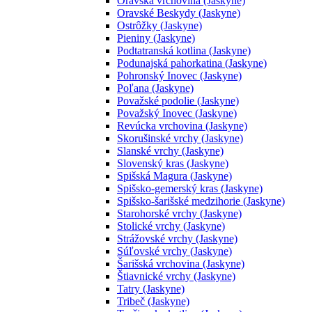
Oravská vrchovina (Jaskyne)
Oravské Beskydy (Jaskyne)
Ostrôžky (Jaskyne)
Pieniny (Jaskyne)
Podtatranská kotlina (Jaskyne)
Podunajská pahorkatina (Jaskyne)
Pohronský Inovec (Jaskyne)
Poľana (Jaskyne)
Považské podolie (Jaskyne)
Považský Inovec (Jaskyne)
Revúcka vrchovina (Jaskyne)
Skorušinské vrchy (Jaskyne)
Slanské vrchy (Jaskyne)
Slovenský kras (Jaskyne)
Spišská Magura (Jaskyne)
Spišsko-gemerský kras (Jaskyne)
Spišsko-šarišské medzihorie (Jaskyne)
Starohorské vrchy (Jaskyne)
Stolické vrchy (Jaskyne)
Strážovské vrchy (Jaskyne)
Súľovské vrchy (Jaskyne)
Šarišská vrchovina (Jaskyne)
Štiavnické vrchy (Jaskyne)
Tatry (Jaskyne)
Tribeč (Jaskyne)