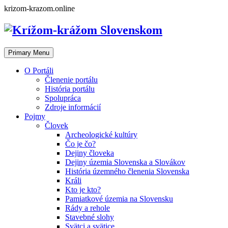
Skip
krizom-krazom.online
to
content
Primary Menu
O Portáli
Členenie portálu
História portálu
Spolupráca
Zdroje informácií
Pojmy
Človek
Archeologické kultúry
Čo je čo?
Dejiny človeka
Dejiny územia Slovenska a Slovákov
História územného členenia Slovenska
Králi
Kto je kto?
Pamiatkové územia na Slovensku
Rády a rehole
Stavebné slohy
Svätci a svätice