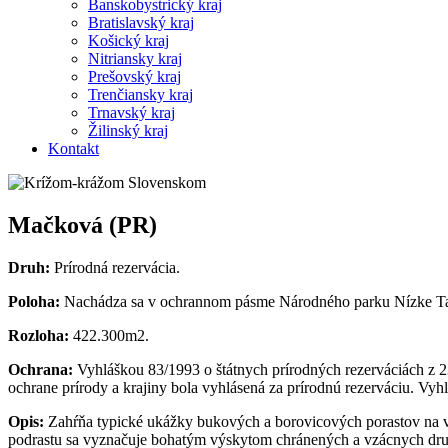
Banskobystrický kraj
Bratislavský kraj
Košický kraj
Nitriansky kraj
Prešovský kraj
Trenčiansky kraj
Trnavský kraj
Žilinský kraj
Kontakt
Mačková (PR)
Druh:
Prírodná rezervácia.
Poloha:
Nachádza sa v ochrannom pásme Národného parku Nízke Tatr
Rozloha:
422.300m2.
Ochrana:
Vyhláškou 83/1993 o štátnych prírodných rezerváciách z 2
ochrane prírody a krajiny bola vyhlásená za prírodnú rezerváciu. Vy
Opis:
Zahŕňa typické ukážky bukových a borovicových porastov na vá
podrastu sa vyznačuje bohatým výskytom chránených a vzácnych dru