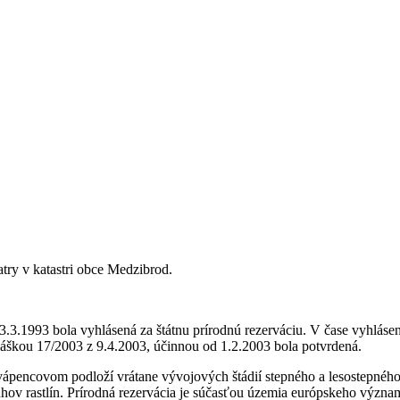
y v katastri obce Medzibrod.
3.3.1993 bola vyhlásená za štátnu prírodnú rezerváciu. V čase vyhlá
hláškou 17/2003 z 9.4.2003, účinnou od 1.2.2003 bola potvrdená.
pencovom podloží vrátane vývojových štádií stepného a lesostepného 
hov rastlín. Prírodná rezervácia je súčasťou územia európskeho výz