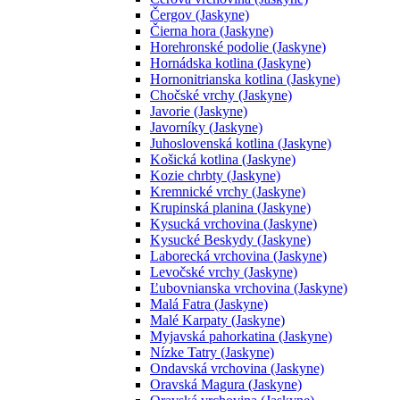
Čergov (Jaskyne)
Čierna hora (Jaskyne)
Horehronské podolie (Jaskyne)
Hornádska kotlina (Jaskyne)
Hornonitrianska kotlina (Jaskyne)
Chočské vrchy (Jaskyne)
Javorie (Jaskyne)
Javorníky (Jaskyne)
Juhoslovenská kotlina (Jaskyne)
Košická kotlina (Jaskyne)
Kozie chrbty (Jaskyne)
Kremnické vrchy (Jaskyne)
Krupinská planina (Jaskyne)
Kysucká vrchovina (Jaskyne)
Kysucké Beskydy (Jaskyne)
Laborecká vrchovina (Jaskyne)
Levočské vrchy (Jaskyne)
Ľubovnianska vrchovina (Jaskyne)
Malá Fatra (Jaskyne)
Malé Karpaty (Jaskyne)
Myjavská pahorkatina (Jaskyne)
Nízke Tatry (Jaskyne)
Ondavská vrchovina (Jaskyne)
Oravská Magura (Jaskyne)