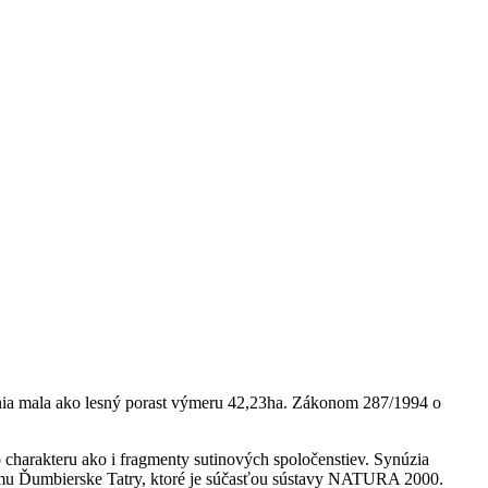
senia mala ako lesný porast výmeru 42,23ha. Zákonom 287/1994 o
charakteru ako i fragmenty sutinových spoločenstiev. Synúzia
namu Ďumbierske Tatry, ktoré je súčasťou sústavy NATURA 2000.