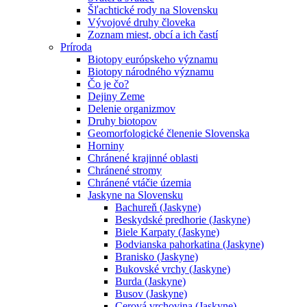
Šľachtické rody na Slovensku
Vývojové druhy človeka
Zoznam miest, obcí a ich častí
Príroda
Biotopy európskeho významu
Biotopy národného významu
Čo je čo?
Dejiny Zeme
Delenie organizmov
Druhy biotopov
Geomorfologické členenie Slovenska
Horniny
Chránené krajinné oblasti
Chránené stromy
Chránené vtáčie územia
Jaskyne na Slovensku
Bachureň (Jaskyne)
Beskydské predhorie (Jaskyne)
Biele Karpaty (Jaskyne)
Bodvianska pahorkatina (Jaskyne)
Branisko (Jaskyne)
Bukovské vrchy (Jaskyne)
Burda (Jaskyne)
Busov (Jaskyne)
Cerová vrchovina (Jaskyne)