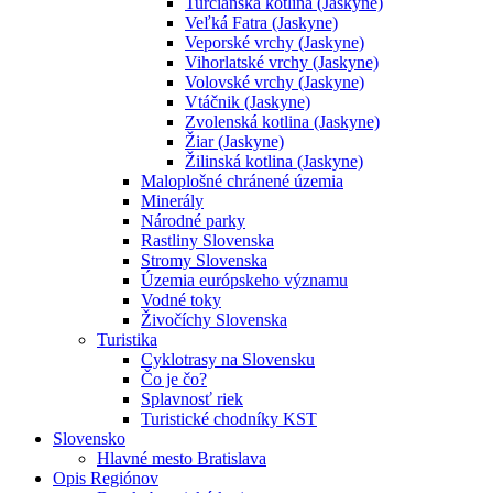
Turčianska kotlina (Jaskyne)
Veľká Fatra (Jaskyne)
Veporské vrchy (Jaskyne)
Vihorlatské vrchy (Jaskyne)
Volovské vrchy (Jaskyne)
Vtáčnik (Jaskyne)
Zvolenská kotlina (Jaskyne)
Žiar (Jaskyne)
Žilinská kotlina (Jaskyne)
Maloplošné chránené územia
Minerály
Národné parky
Rastliny Slovenska
Stromy Slovenska
Územia európskeho významu
Vodné toky
Živočíchy Slovenska
Turistika
Cyklotrasy na Slovensku
Čo je čo?
Splavnosť riek
Turistické chodníky KST
Slovensko
Hlavné mesto Bratislava
Opis Regiónov