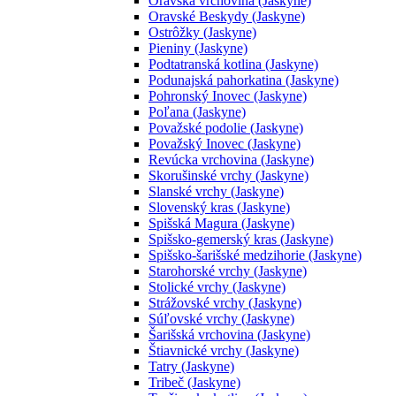
Oravská vrchovina (Jaskyne)
Oravské Beskydy (Jaskyne)
Ostrôžky (Jaskyne)
Pieniny (Jaskyne)
Podtatranská kotlina (Jaskyne)
Podunajská pahorkatina (Jaskyne)
Pohronský Inovec (Jaskyne)
Poľana (Jaskyne)
Považské podolie (Jaskyne)
Považský Inovec (Jaskyne)
Revúcka vrchovina (Jaskyne)
Skorušinské vrchy (Jaskyne)
Slanské vrchy (Jaskyne)
Slovenský kras (Jaskyne)
Spišská Magura (Jaskyne)
Spišsko-gemerský kras (Jaskyne)
Spišsko-šarišské medzihorie (Jaskyne)
Starohorské vrchy (Jaskyne)
Stolické vrchy (Jaskyne)
Strážovské vrchy (Jaskyne)
Súľovské vrchy (Jaskyne)
Šarišská vrchovina (Jaskyne)
Štiavnické vrchy (Jaskyne)
Tatry (Jaskyne)
Tribeč (Jaskyne)