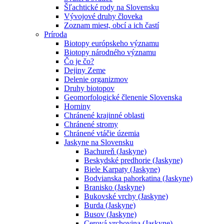
Šľachtické rody na Slovensku
Vývojové druhy človeka
Zoznam miest, obcí a ich častí
Príroda
Biotopy európskeho významu
Biotopy národného významu
Čo je čo?
Dejiny Zeme
Delenie organizmov
Druhy biotopov
Geomorfologické členenie Slovenska
Horniny
Chránené krajinné oblasti
Chránené stromy
Chránené vtáčie územia
Jaskyne na Slovensku
Bachureň (Jaskyne)
Beskydské predhorie (Jaskyne)
Biele Karpaty (Jaskyne)
Bodvianska pahorkatina (Jaskyne)
Branisko (Jaskyne)
Bukovské vrchy (Jaskyne)
Burda (Jaskyne)
Busov (Jaskyne)
Cerová vrchovina (Jaskyne)