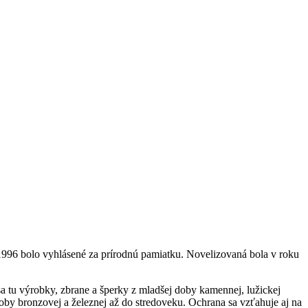
996 bolo vyhlásené za prírodnú pamiatku. Novelizovaná bola v roku
a tu výrobky, zbrane a šperky z mladšej doby kamennej, lužickej
doby bronzovej a železnej až do stredoveku. Ochrana sa vzťahuje aj na