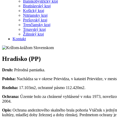
Banskobystrický kraj
Bratislavský kraj
Košický kraj
Nitriansky kraj
Prešovský kraj
Trenčiansky kraj
Trnavský kraj
Žilinský kraj
Kontakt
Hradisko (PP)
Druh:
Prírodná pamiatka.
Poloha:
Nachádza sa v okrese Prievidza, v katastri Prievidze, v mests
Rozloha:
17.103m2, ochranné pásmo 112.420m2.
Ochrana:
Územie bolo za chránené vyhlásené v roku 1973, novelizo
2004.
Opis:
Ochrana andezitového skalného brala pohoria Vtáčnik s jedným 
kultúry, mladšej doby železnej a doby rímskej. Predmetom ochrany je 