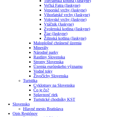
Turčianska kotlina (Jaskyne)
Veľká Fatra (Jaskyne)
Veporské vrchy (Jaskyne)
Vihorlatské vrchy (Jaskyne)
Volovské vrchy (Jaskyne)
Vtáčnik (Jaskyne)
Zvolenská kotlina (Jaskyne)
Žiar (Jaskyne)
Žilinská kotlina (Jaskyne)
Maloplošné chránené územia
Minerály
Národné parky
Rastliny Slovenska
Stromy Slovenska
Územia európskeho významu
Vodné toky
Živočíchy Slovenska
Turistika
Cyklotrasy na Slovensku
Čo je čo?
Splavnosť riek
Turistické chodníky KST
Slovensko
Hlavné mesto Bratislava
Opis Regiónov