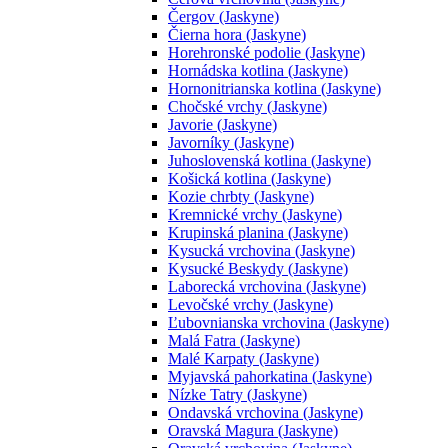
Čergov (Jaskyne)
Čierna hora (Jaskyne)
Horehronské podolie (Jaskyne)
Hornádska kotlina (Jaskyne)
Hornonitrianska kotlina (Jaskyne)
Chočské vrchy (Jaskyne)
Javorie (Jaskyne)
Javorníky (Jaskyne)
Juhoslovenská kotlina (Jaskyne)
Košická kotlina (Jaskyne)
Kozie chrbty (Jaskyne)
Kremnické vrchy (Jaskyne)
Krupinská planina (Jaskyne)
Kysucká vrchovina (Jaskyne)
Kysucké Beskydy (Jaskyne)
Laborecká vrchovina (Jaskyne)
Levočské vrchy (Jaskyne)
Ľubovnianska vrchovina (Jaskyne)
Malá Fatra (Jaskyne)
Malé Karpaty (Jaskyne)
Myjavská pahorkatina (Jaskyne)
Nízke Tatry (Jaskyne)
Ondavská vrchovina (Jaskyne)
Oravská Magura (Jaskyne)