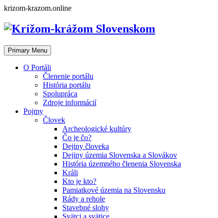
Skip
krizom-krazom.online
to
content
Primary Menu
O Portáli
Členenie portálu
História portálu
Spolupráca
Zdroje informácií
Pojmy
Človek
Archeologické kultúry
Čo je čo?
Dejiny človeka
Dejiny územia Slovenska a Slovákov
História územného členenia Slovenska
Králi
Kto je kto?
Pamiatkové územia na Slovensku
Rády a rehole
Stavebné slohy
Svätci a svätice