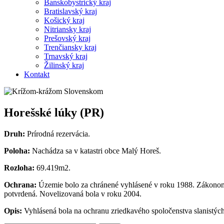
Banskobystrický kraj
Bratislavský kraj
Košický kraj
Nitriansky kraj
Prešovský kraj
Trenčiansky kraj
Trnavský kraj
Žilinský kraj
Kontakt
Horešské lúky (PR)
Druh:
Prírodná rezervácia.
Poloha:
Nachádza sa v katastri obce Malý Horeš.
Rozloha:
69.419m2.
Ochrana:
Územie bolo za chránené vyhlásené v roku 1988. Zákonom 2
potvrdená. Novelizovaná bola v roku 2004.
Opis:
Vyhlásená bola na ochranu zriedkavého spoločenstva slanistých 