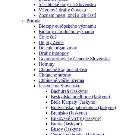
Šľachtické rody na Slovensku
Vývojové druhy človeka
Zoznam miest, obcí a ich častí
Príroda
Biotopy európskeho významu
Biotopy národného významu
Čo je čo?
Dejiny Zeme
Delenie organizmov
Druhy biotopov
Geomorfologické členenie Slovenska
Horniny
Chránené krajinné oblasti
Chránené stromy
Chránené vtáčie územia
Jaskyne na Slovensku
Bachureň (Jaskyne)
Beskydské predhorie (Jaskyne)
Biele Karpaty (Jaskyne)
Bodvianska pahorkatina (Jaskyne)
Branisko (Jaskyne)
Bukovské vrchy (Jaskyne)
Burda (Jaskyne)
Busov (Jaskyne)
Cerová vrchovina (Jaskyne)