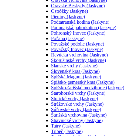
Oravská vrchovina (Jaskyne)
Oravské Beskydy (Jaskyne)
Ostrôžky (Jaskyne)
Pieniny (Jaskyne)
Podtatranská kotlina (Jaskyne)
Podunajská pahorkatina (Jaskyne)
Pohronský Inovec (Jaskyne)
Poľana (Jaskyne)
Považské podolie (Jaskyne)
Považský Inovec (Jaskyne)
Revúcka vrchovina (Jaskyne)
Skorušinské vrchy (Jaskyne)
Slanské vrchy (Jaskyne)
Slovenský kras (Jaskyne)
Spišská Magura (Jaskyne)
Spišsko-gemerský kras (Jaskyne)
Spišsko-šarišské medzihorie (Jaskyne)
Starohorské vrchy (Jaskyne)
Stolické vrchy (Jaskyne)
Strážovské vrchy (Jaskyne)
Súľovské vrchy (Jaskyne)
Šarišská vrchovina (Jaskyne)
Štiavnické vrchy (Jaskyne)
Tatry (Jaskyne)
Tribeč (Jaskyne)