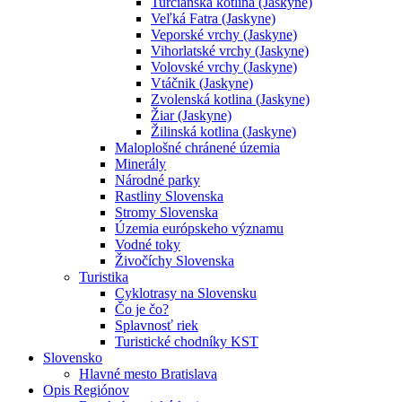
Turčianska kotlina (Jaskyne)
Veľká Fatra (Jaskyne)
Veporské vrchy (Jaskyne)
Vihorlatské vrchy (Jaskyne)
Volovské vrchy (Jaskyne)
Vtáčnik (Jaskyne)
Zvolenská kotlina (Jaskyne)
Žiar (Jaskyne)
Žilinská kotlina (Jaskyne)
Maloplošné chránené územia
Minerály
Národné parky
Rastliny Slovenska
Stromy Slovenska
Územia európskeho významu
Vodné toky
Živočíchy Slovenska
Turistika
Cyklotrasy na Slovensku
Čo je čo?
Splavnosť riek
Turistické chodníky KST
Slovensko
Hlavné mesto Bratislava
Opis Regiónov