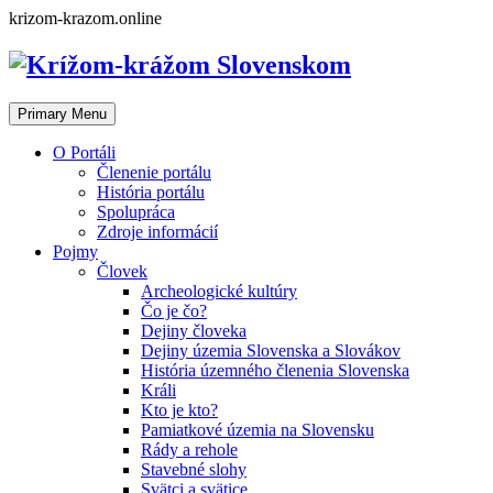
Skip
krizom-krazom.online
to
content
Primary Menu
O Portáli
Členenie portálu
História portálu
Spolupráca
Zdroje informácií
Pojmy
Človek
Archeologické kultúry
Čo je čo?
Dejiny človeka
Dejiny územia Slovenska a Slovákov
História územného členenia Slovenska
Králi
Kto je kto?
Pamiatkové územia na Slovensku
Rády a rehole
Stavebné slohy
Svätci a svätice