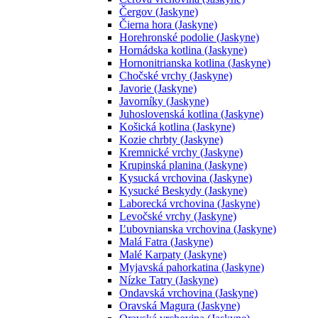
Čergov (Jaskyne)
Čierna hora (Jaskyne)
Horehronské podolie (Jaskyne)
Hornádska kotlina (Jaskyne)
Hornonitrianska kotlina (Jaskyne)
Chočské vrchy (Jaskyne)
Javorie (Jaskyne)
Javorníky (Jaskyne)
Juhoslovenská kotlina (Jaskyne)
Košická kotlina (Jaskyne)
Kozie chrbty (Jaskyne)
Kremnické vrchy (Jaskyne)
Krupinská planina (Jaskyne)
Kysucká vrchovina (Jaskyne)
Kysucké Beskydy (Jaskyne)
Laborecká vrchovina (Jaskyne)
Levočské vrchy (Jaskyne)
Ľubovnianska vrchovina (Jaskyne)
Malá Fatra (Jaskyne)
Malé Karpaty (Jaskyne)
Myjavská pahorkatina (Jaskyne)
Nízke Tatry (Jaskyne)
Ondavská vrchovina (Jaskyne)
Oravská Magura (Jaskyne)