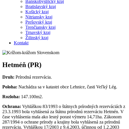
Banskobystrický kraj
Bratislavský kraj
Košický kraj
Nitriansky kraj
Prešovský kraj
Trenčiansky kraj
Trnavský kraj
Žilinský kraj
Kontakt
Hetméň (PR)
Druh:
Prírodná rezervácia.
Poloha:
Nachádza sa v katastri obce Lehnice, časti Veľký Lég.
Rozloha:
147.100m2.
Ochrana:
Vyhláškou 83/1993 o štátnych prírodných rezerváciách z
23.3.1993 bola vyhlásená za štátnu prírodnú rezerváciu Hetmén. V
čase vyhlásenia mala ako lesný porast výmeru 14,71ha. Zákonom
287/1994 o ochrane prírody a krajiny bola vyhlásená za prírodnú
rezerváciu. Vyhláškou 17/2003 z 9.4.2003, účinnou od 1.2.2003