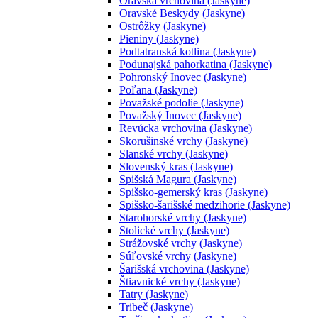
Oravská vrchovina (Jaskyne)
Oravské Beskydy (Jaskyne)
Ostrôžky (Jaskyne)
Pieniny (Jaskyne)
Podtatranská kotlina (Jaskyne)
Podunajská pahorkatina (Jaskyne)
Pohronský Inovec (Jaskyne)
Poľana (Jaskyne)
Považské podolie (Jaskyne)
Považský Inovec (Jaskyne)
Revúcka vrchovina (Jaskyne)
Skorušinské vrchy (Jaskyne)
Slanské vrchy (Jaskyne)
Slovenský kras (Jaskyne)
Spišská Magura (Jaskyne)
Spišsko-gemerský kras (Jaskyne)
Spišsko-šarišské medzihorie (Jaskyne)
Starohorské vrchy (Jaskyne)
Stolické vrchy (Jaskyne)
Strážovské vrchy (Jaskyne)
Súľovské vrchy (Jaskyne)
Šarišská vrchovina (Jaskyne)
Štiavnické vrchy (Jaskyne)
Tatry (Jaskyne)
Tribeč (Jaskyne)