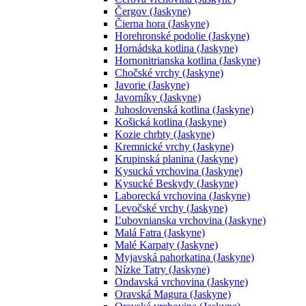
Čergov (Jaskyne)
Čierna hora (Jaskyne)
Horehronské podolie (Jaskyne)
Hornádska kotlina (Jaskyne)
Hornonitrianska kotlina (Jaskyne)
Chočské vrchy (Jaskyne)
Javorie (Jaskyne)
Javorníky (Jaskyne)
Juhoslovenská kotlina (Jaskyne)
Košická kotlina (Jaskyne)
Kozie chrbty (Jaskyne)
Kremnické vrchy (Jaskyne)
Krupinská planina (Jaskyne)
Kysucká vrchovina (Jaskyne)
Kysucké Beskydy (Jaskyne)
Laborecká vrchovina (Jaskyne)
Levočské vrchy (Jaskyne)
Ľubovnianska vrchovina (Jaskyne)
Malá Fatra (Jaskyne)
Malé Karpaty (Jaskyne)
Myjavská pahorkatina (Jaskyne)
Nízke Tatry (Jaskyne)
Ondavská vrchovina (Jaskyne)
Oravská Magura (Jaskyne)