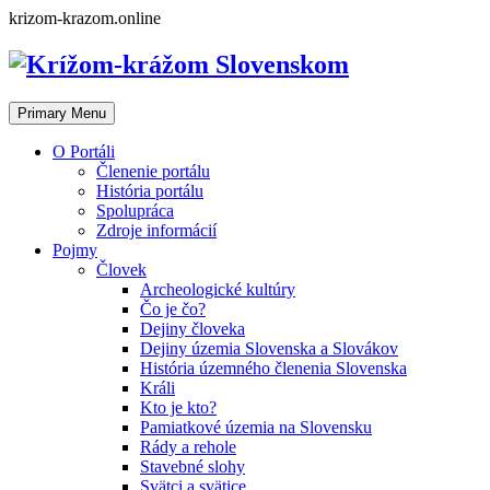
Skip
krizom-krazom.online
to
content
Primary Menu
O Portáli
Členenie portálu
História portálu
Spolupráca
Zdroje informácií
Pojmy
Človek
Archeologické kultúry
Čo je čo?
Dejiny človeka
Dejiny územia Slovenska a Slovákov
História územného členenia Slovenska
Králi
Kto je kto?
Pamiatkové územia na Slovensku
Rády a rehole
Stavebné slohy
Svätci a svätice