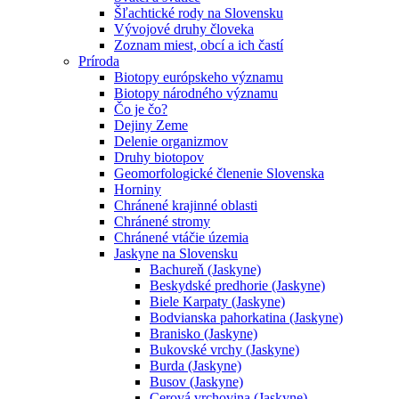
Šľachtické rody na Slovensku
Vývojové druhy človeka
Zoznam miest, obcí a ich častí
Príroda
Biotopy európskeho významu
Biotopy národného významu
Čo je čo?
Dejiny Zeme
Delenie organizmov
Druhy biotopov
Geomorfologické členenie Slovenska
Horniny
Chránené krajinné oblasti
Chránené stromy
Chránené vtáčie územia
Jaskyne na Slovensku
Bachureň (Jaskyne)
Beskydské predhorie (Jaskyne)
Biele Karpaty (Jaskyne)
Bodvianska pahorkatina (Jaskyne)
Branisko (Jaskyne)
Bukovské vrchy (Jaskyne)
Burda (Jaskyne)
Busov (Jaskyne)
Cerová vrchovina (Jaskyne)