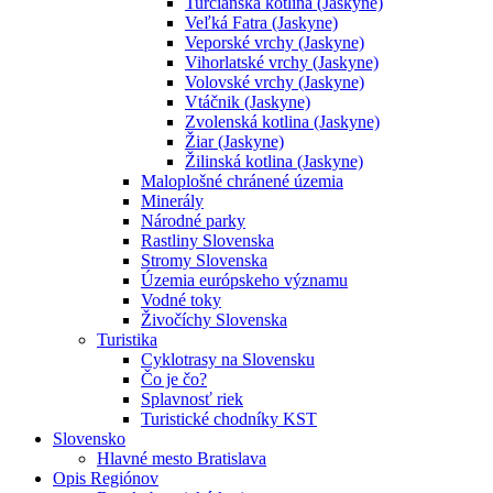
Turčianska kotlina (Jaskyne)
Veľká Fatra (Jaskyne)
Veporské vrchy (Jaskyne)
Vihorlatské vrchy (Jaskyne)
Volovské vrchy (Jaskyne)
Vtáčnik (Jaskyne)
Zvolenská kotlina (Jaskyne)
Žiar (Jaskyne)
Žilinská kotlina (Jaskyne)
Maloplošné chránené územia
Minerály
Národné parky
Rastliny Slovenska
Stromy Slovenska
Územia európskeho významu
Vodné toky
Živočíchy Slovenska
Turistika
Cyklotrasy na Slovensku
Čo je čo?
Splavnosť riek
Turistické chodníky KST
Slovensko
Hlavné mesto Bratislava
Opis Regiónov