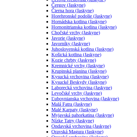
Čergov (Jaskyne)
Čierna hora (Jaskyne)
Horehronské podolie (Jaskyne)
Hornádska kotlina (Jaskyne)
Hornonitrianska kotlina (Jaskyne)
Chočské vrchy (Jaskyne)
Javorie (Jaskyne)
Javorníky (Jaskyne)
Juhoslovenská kotlina (Jaskyne)
Košická kotlina (Jaskyne)
Kozie chrbty (Jaskyne)
Kremnické vrchy (Jaskyne)
Krupinská planina (Jaskyne)
Kysucká vrchovina (Jaskyne)
Kysucké Beskydy (Jaskyne)
Laborecká vrchovina (Jaskyne)
Levočské vrchy (Jaskyne)
Ľubovnianska vrchovina (Jaskyne)
Malá Fatra (Jaskyne)
Malé Karpaty (Jaskyne)
Myjavská pahorkatina (Jaskyne)
Nízke Tatry (Jaskyne)
Ondavská vrchovina (Jaskyne)
Oravská Magura (Jaskyne)