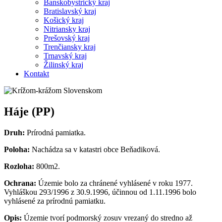
Banskobystrický kraj
Bratislavský kraj
Košický kraj
Nitriansky kraj
Prešovský kraj
Trenčiansky kraj
Trnavský kraj
Žilinský kraj
Kontakt
Háje (PP)
Druh:
Prírodná pamiatka.
Poloha:
Nachádza sa v katastri obce Beňadiková.
Rozloha:
800m2.
Ochrana:
Územie bolo za chránené vyhlásené v roku 1977.
Vyhláškou 293/1996 z 30.9.1996, účinnou od 1.11.1996 bolo
vyhlásené za prírodnú pamiatku.
Opis:
Územie tvorí podmorský zosuv vrezaný do stredno až