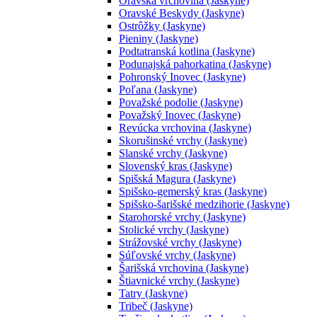
Oravská vrchovina (Jaskyne)
Oravské Beskydy (Jaskyne)
Ostrôžky (Jaskyne)
Pieniny (Jaskyne)
Podtatranská kotlina (Jaskyne)
Podunajská pahorkatina (Jaskyne)
Pohronský Inovec (Jaskyne)
Poľana (Jaskyne)
Považské podolie (Jaskyne)
Považský Inovec (Jaskyne)
Revúcka vrchovina (Jaskyne)
Skorušinské vrchy (Jaskyne)
Slanské vrchy (Jaskyne)
Slovenský kras (Jaskyne)
Spišská Magura (Jaskyne)
Spišsko-gemerský kras (Jaskyne)
Spišsko-šarišské medzihorie (Jaskyne)
Starohorské vrchy (Jaskyne)
Stolické vrchy (Jaskyne)
Strážovské vrchy (Jaskyne)
Súľovské vrchy (Jaskyne)
Šarišská vrchovina (Jaskyne)
Štiavnické vrchy (Jaskyne)
Tatry (Jaskyne)
Tribeč (Jaskyne)