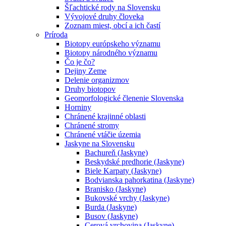
Šľachtické rody na Slovensku
Vývojové druhy človeka
Zoznam miest, obcí a ich častí
Príroda
Biotopy európskeho významu
Biotopy národného významu
Čo je čo?
Dejiny Zeme
Delenie organizmov
Druhy biotopov
Geomorfologické členenie Slovenska
Horniny
Chránené krajinné oblasti
Chránené stromy
Chránené vtáčie územia
Jaskyne na Slovensku
Bachureň (Jaskyne)
Beskydské predhorie (Jaskyne)
Biele Karpaty (Jaskyne)
Bodvianska pahorkatina (Jaskyne)
Branisko (Jaskyne)
Bukovské vrchy (Jaskyne)
Burda (Jaskyne)
Busov (Jaskyne)
Cerová vrchovina (Jaskyne)