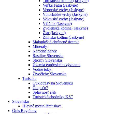
Turčianska kotlina (Jaskyne)
Veľká Fatra (Jaskyne)
Veporské vrchy (Jaskyne)
Vihorlatské vrchy (Jaskyne)
Volovské vrchy (Jaskyne)
Vtáčnik (Jaskyne)
Zvolenská kotlina (Jaskyne)
Žiar (Jaskyne)
Žilinská kotlina (Jaskyne)
Maloplošné chránené územia
Minerály
Národné parky
Rastliny Slovenska
Stromy Slovenska
Územia európskeho významu
Vodné toky
Živočíchy Slovenska
Turistika
Cyklotrasy na Slovensku
Čo je čo?
Splavnosť riek
Turistické chodníky KST
Slovensko
Hlavné mesto Bratislava
Opis Regiónov