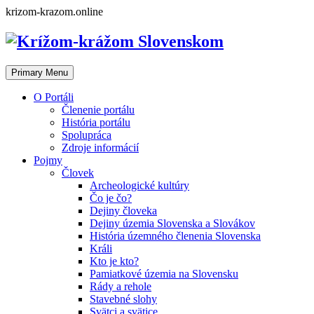
Skip
krizom-krazom.online
to
content
Primary Menu
O Portáli
Členenie portálu
História portálu
Spolupráca
Zdroje informácií
Pojmy
Človek
Archeologické kultúry
Čo je čo?
Dejiny človeka
Dejiny územia Slovenska a Slovákov
História územného členenia Slovenska
Králi
Kto je kto?
Pamiatkové územia na Slovensku
Rády a rehole
Stavebné slohy
Svätci a svätice