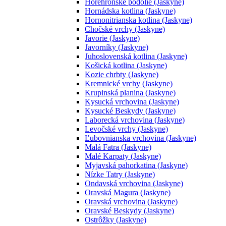
Horehronské podolie (Jaskyne)
Hornádska kotlina (Jaskyne)
Hornonitrianska kotlina (Jaskyne)
Chočské vrchy (Jaskyne)
Javorie (Jaskyne)
Javorníky (Jaskyne)
Juhoslovenská kotlina (Jaskyne)
Košická kotlina (Jaskyne)
Kozie chrbty (Jaskyne)
Kremnické vrchy (Jaskyne)
Krupinská planina (Jaskyne)
Kysucká vrchovina (Jaskyne)
Kysucké Beskydy (Jaskyne)
Laborecká vrchovina (Jaskyne)
Levočské vrchy (Jaskyne)
Ľubovnianska vrchovina (Jaskyne)
Malá Fatra (Jaskyne)
Malé Karpaty (Jaskyne)
Myjavská pahorkatina (Jaskyne)
Nízke Tatry (Jaskyne)
Ondavská vrchovina (Jaskyne)
Oravská Magura (Jaskyne)
Oravská vrchovina (Jaskyne)
Oravské Beskydy (Jaskyne)
Ostrôžky (Jaskyne)