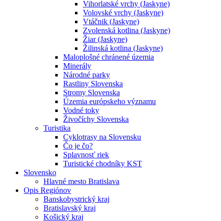
Vihorlatské vrchy (Jaskyne)
Volovské vrchy (Jaskyne)
Vtáčnik (Jaskyne)
Zvolenská kotlina (Jaskyne)
Žiar (Jaskyne)
Žilinská kotlina (Jaskyne)
Maloplošné chránené územia
Minerály
Národné parky
Rastliny Slovenska
Stromy Slovenska
Územia európskeho významu
Vodné toky
Živočíchy Slovenska
Turistika
Cyklotrasy na Slovensku
Čo je čo?
Splavnosť riek
Turistické chodníky KST
Slovensko
Hlavné mesto Bratislava
Opis Regiónov
Banskobystrický kraj
Bratislavský kraj
Košický kraj