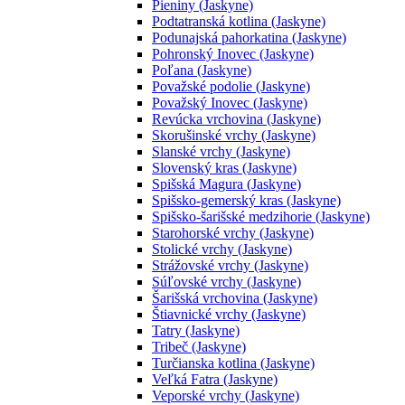
Pieniny (Jaskyne)
Podtatranská kotlina (Jaskyne)
Podunajská pahorkatina (Jaskyne)
Pohronský Inovec (Jaskyne)
Poľana (Jaskyne)
Považské podolie (Jaskyne)
Považský Inovec (Jaskyne)
Revúcka vrchovina (Jaskyne)
Skorušinské vrchy (Jaskyne)
Slanské vrchy (Jaskyne)
Slovenský kras (Jaskyne)
Spišská Magura (Jaskyne)
Spišsko-gemerský kras (Jaskyne)
Spišsko-šarišské medzihorie (Jaskyne)
Starohorské vrchy (Jaskyne)
Stolické vrchy (Jaskyne)
Strážovské vrchy (Jaskyne)
Súľovské vrchy (Jaskyne)
Šarišská vrchovina (Jaskyne)
Štiavnické vrchy (Jaskyne)
Tatry (Jaskyne)
Tribeč (Jaskyne)
Turčianska kotlina (Jaskyne)
Veľká Fatra (Jaskyne)
Veporské vrchy (Jaskyne)