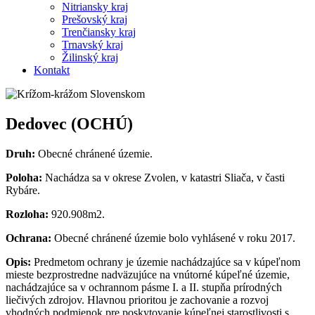
Nitriansky kraj
Prešovský kraj
Trenčiansky kraj
Trnavský kraj
Žilinský kraj
Kontakt
Dedovec (OCHÚ)
Druh:
Obecné chránené územie.
Poloha:
Nachádza sa v okrese Zvolen, v katastri Sliača, v časti
Rybáre.
Rozloha:
920.908m2.
Ochrana:
Obecné chránené územie bolo vyhlásené v roku 2017.
Opis:
Predmetom ochrany je územie nachádzajúce sa v kúpeľnom
mieste bezprostredne nadväzujúce na vnútorné kúpeľné územie,
nachádzajúce sa v ochrannom pásme I. a II. stupňa prírodných
liečivých zdrojov. Hlavnou prioritou je zachovanie a rozvoj
vhodných podmienok pre poskytovanie kúpeľnej starostlivosti s