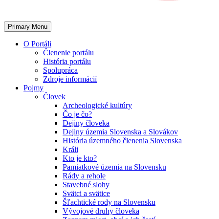
Primary Menu
O Portáli
Členenie portálu
História portálu
Spolupráca
Zdroje informácií
Pojmy
Človek
Archeologické kultúry
Čo je čo?
Dejiny človeka
Dejiny územia Slovenska a Slovákov
História územného členenia Slovenska
Králi
Kto je kto?
Pamiatkové územia na Slovensku
Rády a rehole
Stavebné slohy
Svätci a svätice
Šľachtické rody na Slovensku
Vývojové druhy človeka