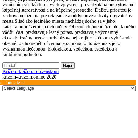
vylúčením všetkých rušivých vplyvov a prevádzok na poskytovanie
kúpeľnej starostlivosti a na kúpeľné prostredie. Ďalšou prioritou je
zachovanie územia pre rekreačné a oddychové aktivity obyvateľov
mesta Sliač ako jediného miesta nachádzajúceho sa v jeho
katastrálnom území na tieto účely. Obecné chránené územie, ktorého
väčšiu časť predstavuje lesný porast, predstavuje významný
ekostabilizačný prvok v urbanizovanej krajine. Účelom vyhlásenia
obecného chráneného územia je ochrana tohto územia s jeho
významnou liečebnou, biologickou, vedeckou, estetickou a
kultúrnou hodnotou.
Hľadať:
Krížom-krážom Slovenskom
krizom-krazom.online 2020
/ Translate »