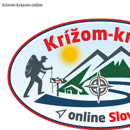
Skip
krizom-krazom.online
to
content