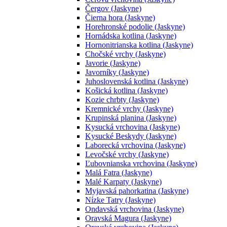
Čergov (Jaskyne)
Čierna hora (Jaskyne)
Horehronské podolie (Jaskyne)
Hornádska kotlina (Jaskyne)
Hornonitrianska kotlina (Jaskyne)
Chočské vrchy (Jaskyne)
Javorie (Jaskyne)
Javorníky (Jaskyne)
Juhoslovenská kotlina (Jaskyne)
Košická kotlina (Jaskyne)
Kozie chrbty (Jaskyne)
Kremnické vrchy (Jaskyne)
Krupinská planina (Jaskyne)
Kysucká vrchovina (Jaskyne)
Kysucké Beskydy (Jaskyne)
Laborecká vrchovina (Jaskyne)
Levočské vrchy (Jaskyne)
Ľubovnianska vrchovina (Jaskyne)
Malá Fatra (Jaskyne)
Malé Karpaty (Jaskyne)
Myjavská pahorkatina (Jaskyne)
Nízke Tatry (Jaskyne)
Ondavská vrchovina (Jaskyne)
Oravská Magura (Jaskyne)