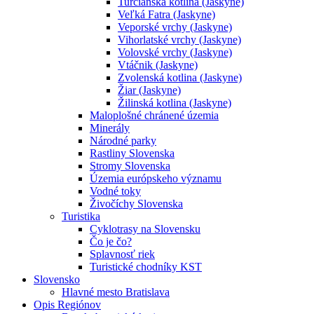
Turčianska kotlina (Jaskyne)
Veľká Fatra (Jaskyne)
Veporské vrchy (Jaskyne)
Vihorlatské vrchy (Jaskyne)
Volovské vrchy (Jaskyne)
Vtáčnik (Jaskyne)
Zvolenská kotlina (Jaskyne)
Žiar (Jaskyne)
Žilinská kotlina (Jaskyne)
Maloplošné chránené územia
Minerály
Národné parky
Rastliny Slovenska
Stromy Slovenska
Územia európskeho významu
Vodné toky
Živočíchy Slovenska
Turistika
Cyklotrasy na Slovensku
Čo je čo?
Splavnosť riek
Turistické chodníky KST
Slovensko
Hlavné mesto Bratislava
Opis Regiónov