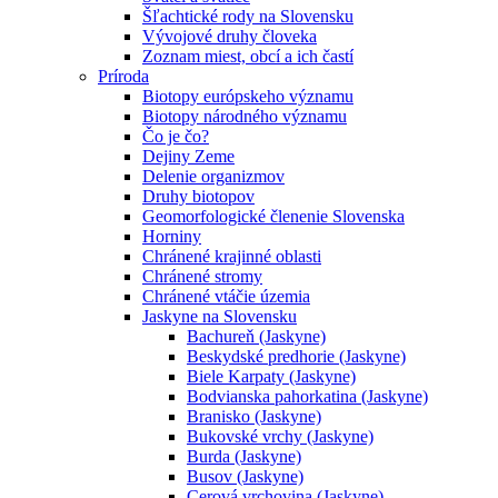
Šľachtické rody na Slovensku
Vývojové druhy človeka
Zoznam miest, obcí a ich častí
Príroda
Biotopy európskeho významu
Biotopy národného významu
Čo je čo?
Dejiny Zeme
Delenie organizmov
Druhy biotopov
Geomorfologické členenie Slovenska
Horniny
Chránené krajinné oblasti
Chránené stromy
Chránené vtáčie územia
Jaskyne na Slovensku
Bachureň (Jaskyne)
Beskydské predhorie (Jaskyne)
Biele Karpaty (Jaskyne)
Bodvianska pahorkatina (Jaskyne)
Branisko (Jaskyne)
Bukovské vrchy (Jaskyne)
Burda (Jaskyne)
Busov (Jaskyne)
Cerová vrchovina (Jaskyne)