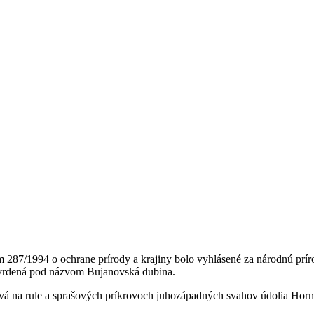
287/1994 o ochrane prírody a krajiny bolo vyhlásené za národnú prír
tvrdená pod názvom Bujanovská dubina.
á na rule a sprašových príkrovoch juhozápadných svahov údolia Horná