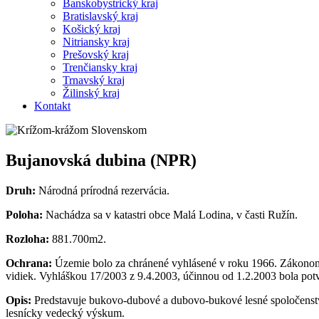
Banskobystrický kraj
Bratislavský kraj
Košický kraj
Nitriansky kraj
Prešovský kraj
Trenčiansky kraj
Trnavský kraj
Žilinský kraj
Kontakt
Bujanovská dubina (NPR)
Druh:
Národná prírodná rezervácia.
Poloha:
Nachádza sa v katastri obce Malá Lodina, v časti Ružín.
Rozloha:
881.700m2.
Ochrana:
Územie bolo za chránené vyhlásené v roku 1966. Zákonom 
vidiek. Vyhláškou 17/2003 z 9.4.2003, účinnou od 1.2.2003 bola po
Opis:
Predstavuje bukovo-dubové a dubovo-bukové lesné spoločenstv
lesnícky vedecký výskum.