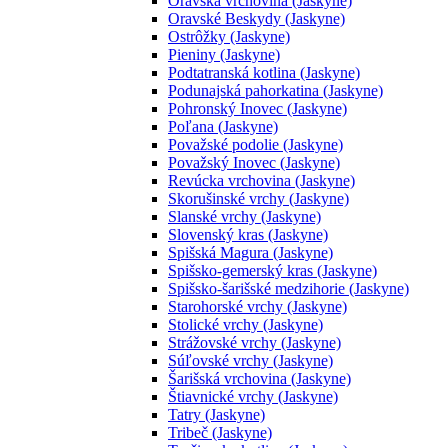
Oravská vrchovina (Jaskyne)
Oravské Beskydy (Jaskyne)
Ostrôžky (Jaskyne)
Pieniny (Jaskyne)
Podtatranská kotlina (Jaskyne)
Podunajská pahorkatina (Jaskyne)
Pohronský Inovec (Jaskyne)
Poľana (Jaskyne)
Považské podolie (Jaskyne)
Považský Inovec (Jaskyne)
Revúcka vrchovina (Jaskyne)
Skorušinské vrchy (Jaskyne)
Slanské vrchy (Jaskyne)
Slovenský kras (Jaskyne)
Spišská Magura (Jaskyne)
Spišsko-gemerský kras (Jaskyne)
Spišsko-šarišské medzihorie (Jaskyne)
Starohorské vrchy (Jaskyne)
Stolické vrchy (Jaskyne)
Strážovské vrchy (Jaskyne)
Súľovské vrchy (Jaskyne)
Šarišská vrchovina (Jaskyne)
Štiavnické vrchy (Jaskyne)
Tatry (Jaskyne)
Tribeč (Jaskyne)