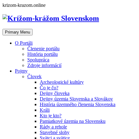
Skip
krizom-krazom.online
to
content
Primary Menu
O Portáli
Členenie portálu
História portálu
Spolupráca
Zdroje informácií
Pojmy
Človek
Archeologické kultúry
Čo je čo?
Dejiny človeka
Dejiny územia Slovenska a Slovákov
História územného členenia Slovenska
Králi
Kto je kto?
Pamiatkové územia na Slovensku
Rády a rehole
Stavebné slohy
Svätci a svätice