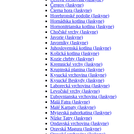
Čergov (Jaskyne)
Čierna hora (Jaskyne)
Horehronské podolie (Jaskyne)
Hornádska kotlina (Jaskyne)
Hornonitrianska kotlina (Jaskyne)
Chočské vrchy (Jaskyne)
Javorie (Jaskyne)
Javorníky (Jaskyne)
Juhoslovenská kotlina (Jaskyne)
Košická kotlina (Jaskyne)
Kozie chrbty (Jaskyne)
Kremnické vrchy (Jaskyne)
Krupinská planina (Jaskyne)
Kysucká vrchovina (Jaskyne)
Kysucké Beskydy (Jaskyne)
Laborecká vrchovina (Jaskyne)
Levočské vrchy (Jaskyne)
Ľubovnianska vrchovina (Jaskyne)
Malá Fatra (Jaskyne)
Malé Karpaty (Jaskyne)
Myjavská pahorkatina (Jaskyne)
Nízke Tatry (Jaskyne)
Ondavská vrchovina (Jaskyne)
Oravská Magura (Jaskyne)