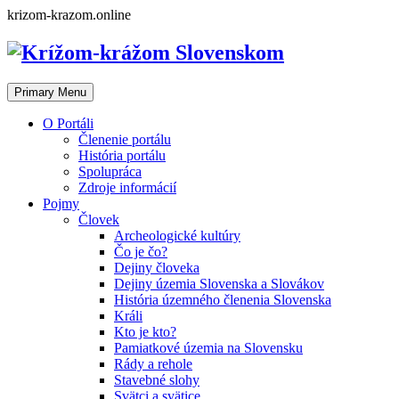
Skip
krizom-krazom.online
to
content
Primary Menu
O Portáli
Členenie portálu
História portálu
Spolupráca
Zdroje informácií
Pojmy
Človek
Archeologické kultúry
Čo je čo?
Dejiny človeka
Dejiny územia Slovenska a Slovákov
História územného členenia Slovenska
Králi
Kto je kto?
Pamiatkové územia na Slovensku
Rády a rehole
Stavebné slohy
Svätci a svätice