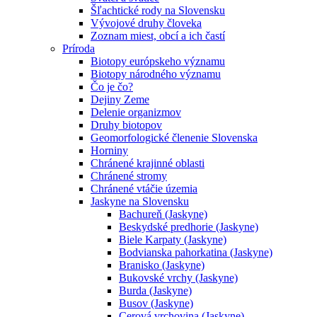
Šľachtické rody na Slovensku
Vývojové druhy človeka
Zoznam miest, obcí a ich častí
Príroda
Biotopy európskeho významu
Biotopy národného významu
Čo je čo?
Dejiny Zeme
Delenie organizmov
Druhy biotopov
Geomorfologické členenie Slovenska
Horniny
Chránené krajinné oblasti
Chránené stromy
Chránené vtáčie územia
Jaskyne na Slovensku
Bachureň (Jaskyne)
Beskydské predhorie (Jaskyne)
Biele Karpaty (Jaskyne)
Bodvianska pahorkatina (Jaskyne)
Branisko (Jaskyne)
Bukovské vrchy (Jaskyne)
Burda (Jaskyne)
Busov (Jaskyne)
Cerová vrchovina (Jaskyne)