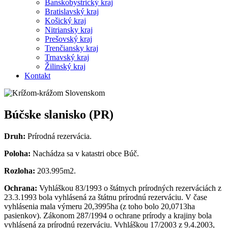
Banskobystrický kraj
Bratislavský kraj
Košický kraj
Nitriansky kraj
Prešovský kraj
Trenčiansky kraj
Trnavský kraj
Žilinský kraj
Kontakt
Búčske slanisko (PR)
Druh:
Prírodná rezervácia.
Poloha:
Nachádza sa v katastri obce Búč.
Rozloha:
203.995m2.
Ochrana:
Vyhláškou 83/1993 o štátnych prírodných rezerváciách z
23.3.1993 bola vyhlásená za štátnu prírodnú rezerváciu. V čase
vyhlásenia mala výmeru 20,3995ha (z toho bolo 20,0713ha
pasienkov). Zákonom 287/1994 o ochrane prírody a krajiny bola
vyhlásená za prírodnú rezerváciu. Vyhláškou 17/2003 z 9.4.2003,