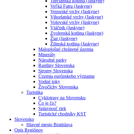
Turčianska kotlina (Jaskyne)
Veľká Fatra (Jaskyne)
Veporské vrchy (Jaskyne)
Vihorlatské vrchy (Jaskyne)
Volovské vrchy (Jaskyne)
Vtáčnik (Jaskyne)
Zvolenská kotlina (Jaskyne)
Žiar (Jaskyne)
Žilinská kotlina (Jaskyne)
Maloplošné chránené územia
Minerály
Národné parky
Rastliny Slovenska
Stromy Slovenska
Územia európskeho významu
Vodné toky
Živočíchy Slovenska
Turistika
Cyklotrasy na Slovensku
Čo je čo?
Splavnosť riek
Turistické chodníky KST
Slovensko
Hlavné mesto Bratislava
Opis Regiónov