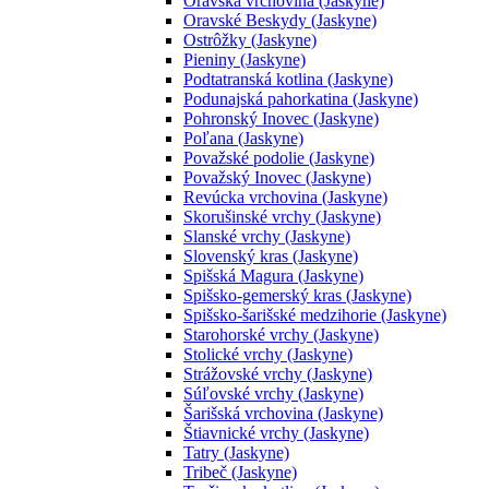
Oravská vrchovina (Jaskyne)
Oravské Beskydy (Jaskyne)
Ostrôžky (Jaskyne)
Pieniny (Jaskyne)
Podtatranská kotlina (Jaskyne)
Podunajská pahorkatina (Jaskyne)
Pohronský Inovec (Jaskyne)
Poľana (Jaskyne)
Považské podolie (Jaskyne)
Považský Inovec (Jaskyne)
Revúcka vrchovina (Jaskyne)
Skorušinské vrchy (Jaskyne)
Slanské vrchy (Jaskyne)
Slovenský kras (Jaskyne)
Spišská Magura (Jaskyne)
Spišsko-gemerský kras (Jaskyne)
Spišsko-šarišské medzihorie (Jaskyne)
Starohorské vrchy (Jaskyne)
Stolické vrchy (Jaskyne)
Strážovské vrchy (Jaskyne)
Súľovské vrchy (Jaskyne)
Šarišská vrchovina (Jaskyne)
Štiavnické vrchy (Jaskyne)
Tatry (Jaskyne)
Tribeč (Jaskyne)