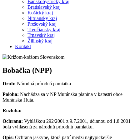
Banskobystrický kraj
Bratislavský kraj
Košický kraj
Nitriansky kraj
Prešovský kraj
Trenčiansky kraj
Trnavský kraj
Žilinský kraj
Kontakt
Bobačka (NPP)
Druh:
Národná prírodná pamiatka.
Poloha:
Nachádza sa v NP Muránska planina v katastri obce
Muránska Huta.
Rozloha:
Ochrana:
Vyhláškou 292/2001 z 9.7.2001, účinnou od 1.8.2001
bola vyhlásená za národnú prírodnú pamiatku.
Opis:
Ochrana jaskyne, ktorá patrí medzi najtypickejšie