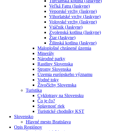
Turčianska kotlina (Jaskyne)
Veľká Fatra (Jaskyne)
Veporské vrchy (Jaskyne)
Vihorlatské vrchy (Jaskyne)
Volovské vrchy (Jaskyne)
Vtáčnik (Jaskyne)
Zvolenská kotlina (Jaskyne)
Žiar (Jaskyne)
Žilinská kotlina (Jaskyne)
Maloplošné chránené územia
Minerály
Národné parky
Rastliny Slovenska
Stromy Slovenska
Územia európskeho významu
Vodné toky
Živočíchy Slovenska
Turistika
Cyklotrasy na Slovensku
Čo je čo?
Splavnosť riek
Turistické chodníky KST
Slovensko
Hlavné mesto Bratislava
Opis Regiónov