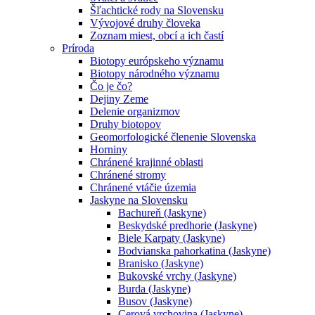
Šľachtické rody na Slovensku
Vývojové druhy človeka
Zoznam miest, obcí a ich častí
Príroda
Biotopy európskeho významu
Biotopy národného významu
Čo je čo?
Dejiny Zeme
Delenie organizmov
Druhy biotopov
Geomorfologické členenie Slovenska
Horniny
Chránené krajinné oblasti
Chránené stromy
Chránené vtáčie územia
Jaskyne na Slovensku
Bachureň (Jaskyne)
Beskydské predhorie (Jaskyne)
Biele Karpaty (Jaskyne)
Bodvianska pahorkatina (Jaskyne)
Branisko (Jaskyne)
Bukovské vrchy (Jaskyne)
Burda (Jaskyne)
Busov (Jaskyne)
Cerová vrchovina (Jaskyne)