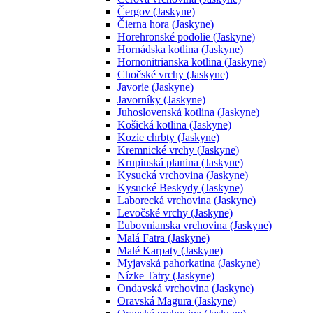
Čergov (Jaskyne)
Čierna hora (Jaskyne)
Horehronské podolie (Jaskyne)
Hornádska kotlina (Jaskyne)
Hornonitrianska kotlina (Jaskyne)
Chočské vrchy (Jaskyne)
Javorie (Jaskyne)
Javorníky (Jaskyne)
Juhoslovenská kotlina (Jaskyne)
Košická kotlina (Jaskyne)
Kozie chrbty (Jaskyne)
Kremnické vrchy (Jaskyne)
Krupinská planina (Jaskyne)
Kysucká vrchovina (Jaskyne)
Kysucké Beskydy (Jaskyne)
Laborecká vrchovina (Jaskyne)
Levočské vrchy (Jaskyne)
Ľubovnianska vrchovina (Jaskyne)
Malá Fatra (Jaskyne)
Malé Karpaty (Jaskyne)
Myjavská pahorkatina (Jaskyne)
Nízke Tatry (Jaskyne)
Ondavská vrchovina (Jaskyne)
Oravská Magura (Jaskyne)