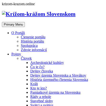
Skip
krizom-krazom.online
to
content
Primary Menu
O Portáli
Členenie portálu
História portálu
Spolupráca
Zdroje informácií
Pojmy
Človek
Archeologické kultúry
Čo je čo?
Dejiny človeka
Dejiny územia Slovenska a Slovákov
História územného členenia Slovenska
Králi
Kto je kto?
Pamiatkové územia na Slovensku
Rády a rehole
Stavebné slohy
Svätci a svätice