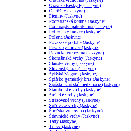
Oravská vrchovina (Jaskyne)
Oravské Beskydy (Jaskyne)
Ostrôžky (Jaskyne)
Pieniny (Jaskyne)
Podtatranská kotlina (Jaskyne)
Podunajská pahorkatina (Jaskyne)
Pohronský Inovec (Jaskyne)
Poľana (Jaskyne)
Považské podolie (Jaskyne)
Považský Inovec (Jaskyne)
Revúcka vrchovina (Jaskyne)
Skorušinské vrchy (Jaskyne)
Slanské vrchy (Jaskyne)
Slovenský kras (Jaskyne)
Spišská Magura (Jaskyne)
Spišsko-gemerský kras (Jaskyne)
Spišsko-šarišské medzihorie (Jaskyne)
Starohorské vrchy (Jaskyne)
Stolické vrchy (Jaskyne)
Strážovské vrchy (Jaskyne)
Súľovské vrchy (Jaskyne)
Šarišská vrchovina (Jaskyne)
Štiavnické vrchy (Jaskyne)
Tatry (Jaskyne)
Tribeč (Jaskyne)