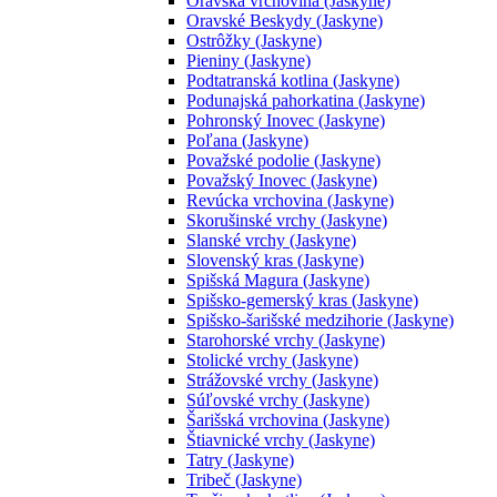
Oravská vrchovina (Jaskyne)
Oravské Beskydy (Jaskyne)
Ostrôžky (Jaskyne)
Pieniny (Jaskyne)
Podtatranská kotlina (Jaskyne)
Podunajská pahorkatina (Jaskyne)
Pohronský Inovec (Jaskyne)
Poľana (Jaskyne)
Považské podolie (Jaskyne)
Považský Inovec (Jaskyne)
Revúcka vrchovina (Jaskyne)
Skorušinské vrchy (Jaskyne)
Slanské vrchy (Jaskyne)
Slovenský kras (Jaskyne)
Spišská Magura (Jaskyne)
Spišsko-gemerský kras (Jaskyne)
Spišsko-šarišské medzihorie (Jaskyne)
Starohorské vrchy (Jaskyne)
Stolické vrchy (Jaskyne)
Strážovské vrchy (Jaskyne)
Súľovské vrchy (Jaskyne)
Šarišská vrchovina (Jaskyne)
Štiavnické vrchy (Jaskyne)
Tatry (Jaskyne)
Tribeč (Jaskyne)