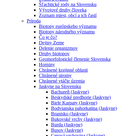
Šľachtické rody na Slovensku
Vývojové druhy človeka
Zoznam miest, obcí a ich častí
Príroda
Biotopy európskeho významu
Biotopy národného významu
Čo je čo?
Dejiny Zeme
Delenie organizmov
Druhy biotopov
Geomorfologické členenie Slovenska
Horniny
Chránené krajinné oblasti
Chránené stromy
Chránené vtáčie územia
Jaskyne na Slovensku
Bachureň (Jaskyne)
Beskydské predhorie (Jaskyne)
Biele Karpaty (Jaskyne)
Bodvianska pahorkatina (Jaskyne)
Branisko (Jaskyne)
Bukovské vrchy (Jaskyne)
Burda (Jaskyne)
Busov (Jaskyne)
Cerová vrchovina (Jaskyne)