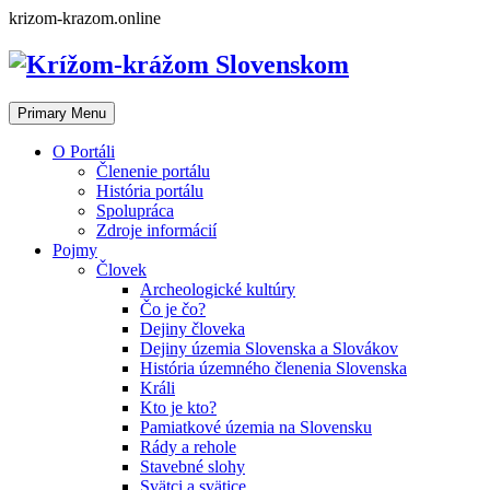
Skip
krizom-krazom.online
to
content
Primary Menu
O Portáli
Členenie portálu
História portálu
Spolupráca
Zdroje informácií
Pojmy
Človek
Archeologické kultúry
Čo je čo?
Dejiny človeka
Dejiny územia Slovenska a Slovákov
História územného členenia Slovenska
Králi
Kto je kto?
Pamiatkové územia na Slovensku
Rády a rehole
Stavebné slohy
Svätci a svätice