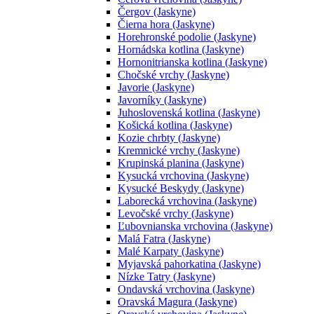
Čergov (Jaskyne)
Čierna hora (Jaskyne)
Horehronské podolie (Jaskyne)
Hornádska kotlina (Jaskyne)
Hornonitrianska kotlina (Jaskyne)
Chočské vrchy (Jaskyne)
Javorie (Jaskyne)
Javorníky (Jaskyne)
Juhoslovenská kotlina (Jaskyne)
Košická kotlina (Jaskyne)
Kozie chrbty (Jaskyne)
Kremnické vrchy (Jaskyne)
Krupinská planina (Jaskyne)
Kysucká vrchovina (Jaskyne)
Kysucké Beskydy (Jaskyne)
Laborecká vrchovina (Jaskyne)
Levočské vrchy (Jaskyne)
Ľubovnianska vrchovina (Jaskyne)
Malá Fatra (Jaskyne)
Malé Karpaty (Jaskyne)
Myjavská pahorkatina (Jaskyne)
Nízke Tatry (Jaskyne)
Ondavská vrchovina (Jaskyne)
Oravská Magura (Jaskyne)