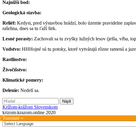
Najnižší bod:
Geologická stavba:
Reliéf:
Kedysi, pred výstavbou hrádzí, bolo územie pravidelne zapl
rašelina, dnes sa tu ťaží štrk.
Lesné porasty:
Zachovali sa tu zvyšky lužných lesov (jelša, vŕba, top
Vodstvo:
HHHojné sú tu potoky, ktoré vytvárajú rôzne ramená a jaze
Rastlinstvo:
Živočíšstvo:
Klimatické pomery:
Delenie:
Nedelí sa.
Hľadať:
Krížom-krážom Slovenskom
krizom-krazom.online 2020
/ Translate »