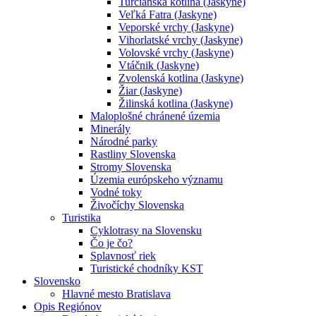
Turčianska kotlina (Jaskyne)
Veľká Fatra (Jaskyne)
Veporské vrchy (Jaskyne)
Vihorlatské vrchy (Jaskyne)
Volovské vrchy (Jaskyne)
Vtáčnik (Jaskyne)
Zvolenská kotlina (Jaskyne)
Žiar (Jaskyne)
Žilinská kotlina (Jaskyne)
Maloplošné chránené územia
Minerály
Národné parky
Rastliny Slovenska
Stromy Slovenska
Územia európskeho významu
Vodné toky
Živočíchy Slovenska
Turistika
Cyklotrasy na Slovensku
Čo je čo?
Splavnosť riek
Turistické chodníky KST
Slovensko
Hlavné mesto Bratislava
Opis Regiónov