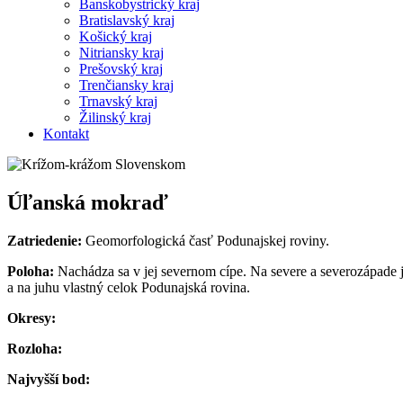
Banskobystrický kraj
Bratislavský kraj
Košický kraj
Nitriansky kraj
Prešovský kraj
Trenčiansky kraj
Trnavský kraj
Žilinský kraj
Kontakt
Úľanská mokraď
Zatriedenie:
Geomorfologická časť Podunajskej roviny.
Poloha:
Nachádza sa v jej severnom cípe. Na severe a severozápade 
a na juhu vlastný celok Podunajská rovina.
Okresy:
Rozloha:
Najvyšší bod: