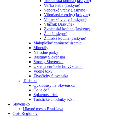
Turčianska kotlina (Jaskyne)
Veľká Fatra (Jaskyne)
Veporské vrchy (Jaskyne)
Vihorlatské vrchy (Jaskyne)
Volovské vrchy (Jaskyne)
Vtáčnik (Jaskyne)
Zvolenská kotlina (Jaskyne)
Žiar (Jaskyne)
Žilinská kotlina (Jaskyne)
Maloplošné chránené územia
Minerály
Národné parky
Rastliny Slovenska
Stromy Slovenska
Územia európskeho významu
Vodné toky
Živočíchy Slovenska
Turistika
Cyklotrasy na Slovensku
Čo je čo?
Splavnosť riek
Turistické chodníky KST
Slovensko
Hlavné mesto Bratislava
Opis Regiónov