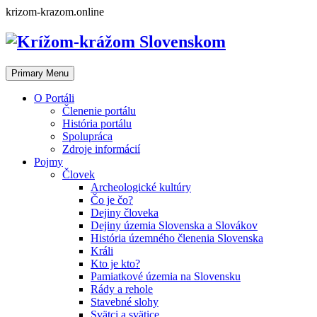
Skip
krizom-krazom.online
to
content
Primary Menu
O Portáli
Členenie portálu
História portálu
Spolupráca
Zdroje informácií
Pojmy
Človek
Archeologické kultúry
Čo je čo?
Dejiny človeka
Dejiny územia Slovenska a Slovákov
História územného členenia Slovenska
Králi
Kto je kto?
Pamiatkové územia na Slovensku
Rády a rehole
Stavebné slohy
Svätci a svätice