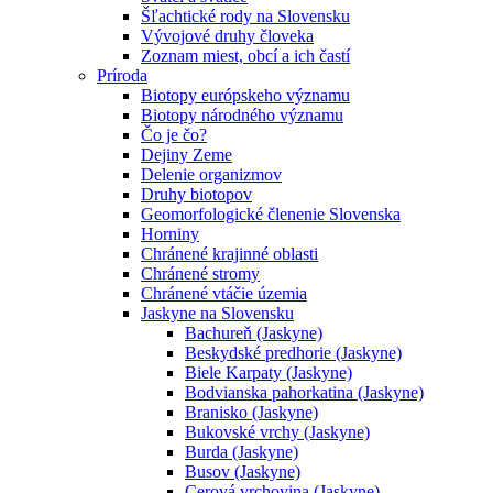
Šľachtické rody na Slovensku
Vývojové druhy človeka
Zoznam miest, obcí a ich častí
Príroda
Biotopy európskeho významu
Biotopy národného významu
Čo je čo?
Dejiny Zeme
Delenie organizmov
Druhy biotopov
Geomorfologické členenie Slovenska
Horniny
Chránené krajinné oblasti
Chránené stromy
Chránené vtáčie územia
Jaskyne na Slovensku
Bachureň (Jaskyne)
Beskydské predhorie (Jaskyne)
Biele Karpaty (Jaskyne)
Bodvianska pahorkatina (Jaskyne)
Branisko (Jaskyne)
Bukovské vrchy (Jaskyne)
Burda (Jaskyne)
Busov (Jaskyne)
Cerová vrchovina (Jaskyne)