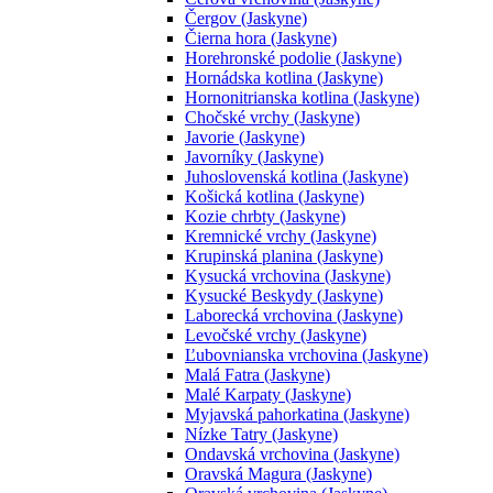
Čergov (Jaskyne)
Čierna hora (Jaskyne)
Horehronské podolie (Jaskyne)
Hornádska kotlina (Jaskyne)
Hornonitrianska kotlina (Jaskyne)
Chočské vrchy (Jaskyne)
Javorie (Jaskyne)
Javorníky (Jaskyne)
Juhoslovenská kotlina (Jaskyne)
Košická kotlina (Jaskyne)
Kozie chrbty (Jaskyne)
Kremnické vrchy (Jaskyne)
Krupinská planina (Jaskyne)
Kysucká vrchovina (Jaskyne)
Kysucké Beskydy (Jaskyne)
Laborecká vrchovina (Jaskyne)
Levočské vrchy (Jaskyne)
Ľubovnianska vrchovina (Jaskyne)
Malá Fatra (Jaskyne)
Malé Karpaty (Jaskyne)
Myjavská pahorkatina (Jaskyne)
Nízke Tatry (Jaskyne)
Ondavská vrchovina (Jaskyne)
Oravská Magura (Jaskyne)