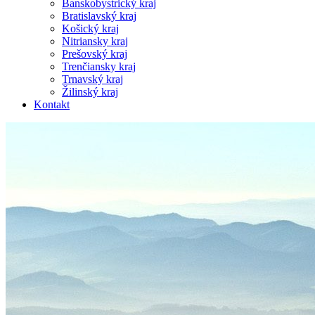
Banskobystrický kraj
Bratislavský kraj
Košický kraj
Nitriansky kraj
Prešovský kraj
Trenčiansky kraj
Trnavský kraj
Žilinský kraj
Kontakt