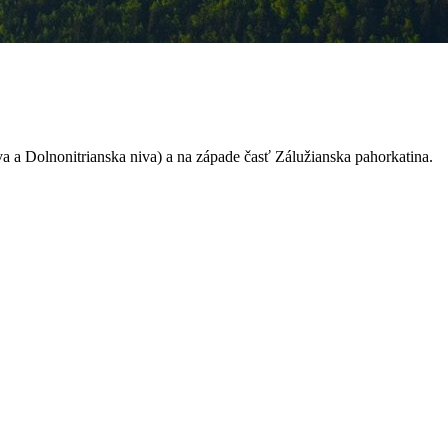
va a Dolnonitrianska niva) a na západe časť Zálužianska pahorkatina.