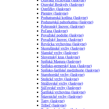
Oravská vrchovina (Jaskyne)
Oravské Beskydy (Jaskyne)
Ostrôžky (Jaskyne)
Pieniny (Jaskyne)
Podtatranská kotlina (Jaskyne)
Podunajská pahorkatina (Jaskyne)
Pohronský Inovec (Jaskyne)
Poľana (Jaskyne)
Považské podolie (Jaskyne)
Považský Inovec (Jaskyne)
Revúcka vrchovina (Jaskyne)
Skorušinské vrchy (Jaskyne)
Slanské vrchy (Jaskyne)
Slovenský kras (Jaskyne)
Spišská Magura (Jaskyne)
Spišsko-gemerský kras (Jaskyne)
Spišsko-šarišské medzihorie (Jaskyne)
Starohorské vrchy (Jaskyne)
Stolické vrchy (Jaskyne)
Strážovské vrchy (Jaskyne)
Súľovské vrchy (Jaskyne)
Šarišská vrchovina (Jaskyne)
Štiavnické vrchy (Jaskyne)
Tatry (Jaskyne)
Tribeč (Jaskyne)