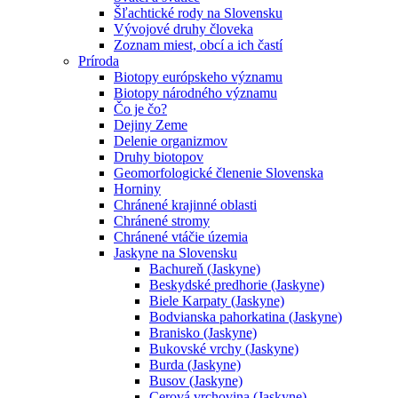
Šľachtické rody na Slovensku
Vývojové druhy človeka
Zoznam miest, obcí a ich častí
Príroda
Biotopy európskeho významu
Biotopy národného významu
Čo je čo?
Dejiny Zeme
Delenie organizmov
Druhy biotopov
Geomorfologické členenie Slovenska
Horniny
Chránené krajinné oblasti
Chránené stromy
Chránené vtáčie územia
Jaskyne na Slovensku
Bachureň (Jaskyne)
Beskydské predhorie (Jaskyne)
Biele Karpaty (Jaskyne)
Bodvianska pahorkatina (Jaskyne)
Branisko (Jaskyne)
Bukovské vrchy (Jaskyne)
Burda (Jaskyne)
Busov (Jaskyne)
Cerová vrchovina (Jaskyne)