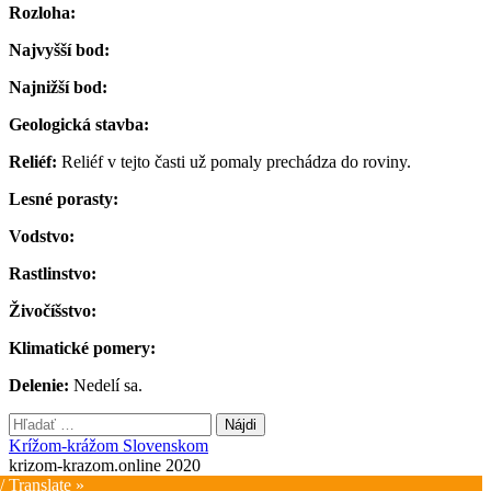
Rozloha:
Najvyšší bod:
Najnižší bod:
Geologická stavba:
Reliéf:
Reliéf v tejto časti už pomaly prechádza do roviny.
Lesné porasty:
Vodstvo:
Rastlinstvo:
Živočíšstvo:
Klimatické pomery:
Delenie:
Nedelí sa.
Hľadať:
Krížom-krážom Slovenskom
krizom-krazom.online 2020
/ Translate »