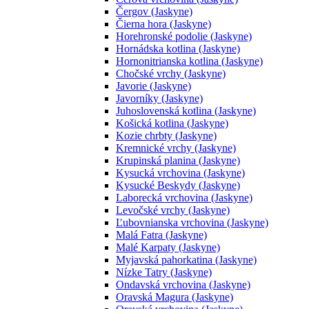
Čergov (Jaskyne)
Čierna hora (Jaskyne)
Horehronské podolie (Jaskyne)
Hornádska kotlina (Jaskyne)
Hornonitrianska kotlina (Jaskyne)
Chočské vrchy (Jaskyne)
Javorie (Jaskyne)
Javorníky (Jaskyne)
Juhoslovenská kotlina (Jaskyne)
Košická kotlina (Jaskyne)
Kozie chrbty (Jaskyne)
Kremnické vrchy (Jaskyne)
Krupinská planina (Jaskyne)
Kysucká vrchovina (Jaskyne)
Kysucké Beskydy (Jaskyne)
Laborecká vrchovina (Jaskyne)
Levočské vrchy (Jaskyne)
Ľubovnianska vrchovina (Jaskyne)
Malá Fatra (Jaskyne)
Malé Karpaty (Jaskyne)
Myjavská pahorkatina (Jaskyne)
Nízke Tatry (Jaskyne)
Ondavská vrchovina (Jaskyne)
Oravská Magura (Jaskyne)