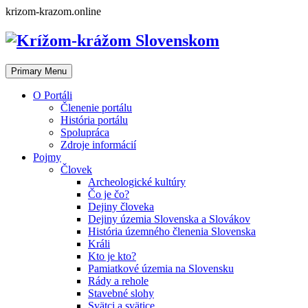
Skip
krizom-krazom.online
to
content
Primary Menu
O Portáli
Členenie portálu
História portálu
Spolupráca
Zdroje informácií
Pojmy
Človek
Archeologické kultúry
Čo je čo?
Dejiny človeka
Dejiny územia Slovenska a Slovákov
História územného členenia Slovenska
Králi
Kto je kto?
Pamiatkové územia na Slovensku
Rády a rehole
Stavebné slohy
Svätci a svätice