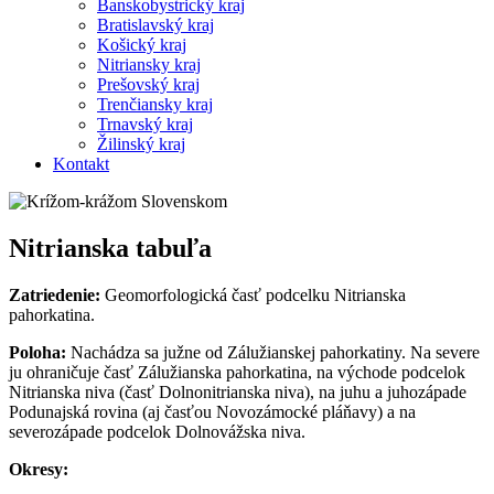
Banskobystrický kraj
Bratislavský kraj
Košický kraj
Nitriansky kraj
Prešovský kraj
Trenčiansky kraj
Trnavský kraj
Žilinský kraj
Kontakt
Nitrianska tabuľa
Zatriedenie:
Geomorfologická časť podcelku Nitrianska
pahorkatina.
Poloha:
Nachádza sa južne od Zálužianskej pahorkatiny. Na severe
ju ohraničuje časť Zálužianska pahorkatina, na východe podcelok
Nitrianska niva (časť Dolnonitrianska niva), na juhu a juhozápade
Podunajská rovina (aj časťou Novozámocké pláňavy) a na
severozápade podcelok Dolnovážska niva.
Okresy: