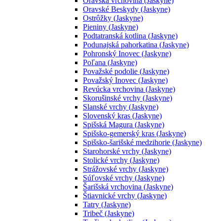
Oravská vrchovina (Jaskyne)
Oravské Beskydy (Jaskyne)
Ostrôžky (Jaskyne)
Pieniny (Jaskyne)
Podtatranská kotlina (Jaskyne)
Podunajská pahorkatina (Jaskyne)
Pohronský Inovec (Jaskyne)
Poľana (Jaskyne)
Považské podolie (Jaskyne)
Považský Inovec (Jaskyne)
Revúcka vrchovina (Jaskyne)
Skorušinské vrchy (Jaskyne)
Slanské vrchy (Jaskyne)
Slovenský kras (Jaskyne)
Spišská Magura (Jaskyne)
Spišsko-gemerský kras (Jaskyne)
Spišsko-šarišské medzihorie (Jaskyne)
Starohorské vrchy (Jaskyne)
Stolické vrchy (Jaskyne)
Strážovské vrchy (Jaskyne)
Súľovské vrchy (Jaskyne)
Šarišská vrchovina (Jaskyne)
Štiavnické vrchy (Jaskyne)
Tatry (Jaskyne)
Tribeč (Jaskyne)