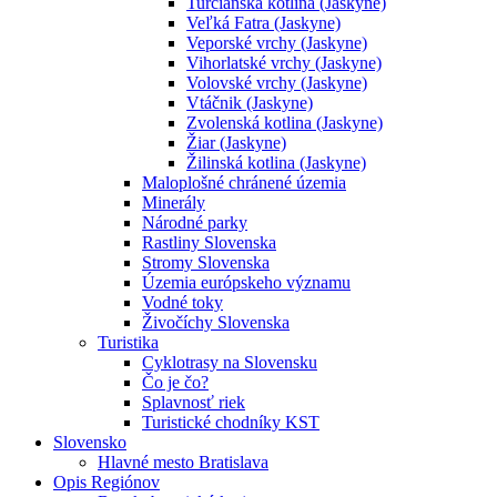
Turčianska kotlina (Jaskyne)
Veľká Fatra (Jaskyne)
Veporské vrchy (Jaskyne)
Vihorlatské vrchy (Jaskyne)
Volovské vrchy (Jaskyne)
Vtáčnik (Jaskyne)
Zvolenská kotlina (Jaskyne)
Žiar (Jaskyne)
Žilinská kotlina (Jaskyne)
Maloplošné chránené územia
Minerály
Národné parky
Rastliny Slovenska
Stromy Slovenska
Územia európskeho významu
Vodné toky
Živočíchy Slovenska
Turistika
Cyklotrasy na Slovensku
Čo je čo?
Splavnosť riek
Turistické chodníky KST
Slovensko
Hlavné mesto Bratislava
Opis Regiónov