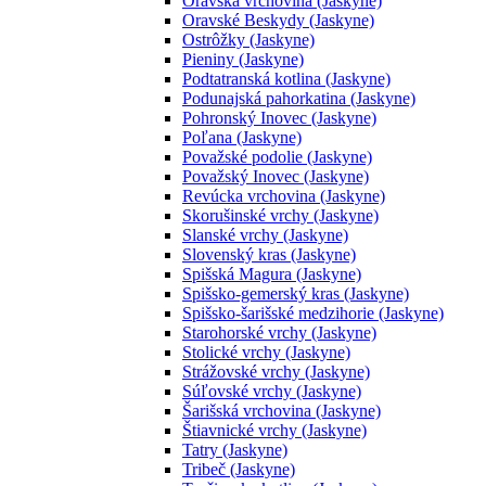
Oravská vrchovina (Jaskyne)
Oravské Beskydy (Jaskyne)
Ostrôžky (Jaskyne)
Pieniny (Jaskyne)
Podtatranská kotlina (Jaskyne)
Podunajská pahorkatina (Jaskyne)
Pohronský Inovec (Jaskyne)
Poľana (Jaskyne)
Považské podolie (Jaskyne)
Považský Inovec (Jaskyne)
Revúcka vrchovina (Jaskyne)
Skorušinské vrchy (Jaskyne)
Slanské vrchy (Jaskyne)
Slovenský kras (Jaskyne)
Spišská Magura (Jaskyne)
Spišsko-gemerský kras (Jaskyne)
Spišsko-šarišské medzihorie (Jaskyne)
Starohorské vrchy (Jaskyne)
Stolické vrchy (Jaskyne)
Strážovské vrchy (Jaskyne)
Súľovské vrchy (Jaskyne)
Šarišská vrchovina (Jaskyne)
Štiavnické vrchy (Jaskyne)
Tatry (Jaskyne)
Tribeč (Jaskyne)