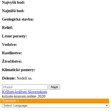
Najvyšší bod:
Najnižší bod:
Geologická stavba:
Reliéf:
Lesné porasty:
Vodstvo:
Rastlinstvo:
Živočíšstvo:
Klimatické pomery:
Delenie:
Nedelí sa.
Hľadať:
Krížom-krážom Slovenskom
krizom-krazom.online 2020
/ Translate »