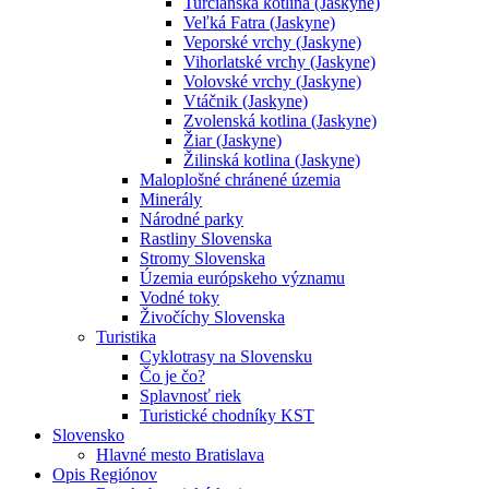
Turčianska kotlina (Jaskyne)
Veľká Fatra (Jaskyne)
Veporské vrchy (Jaskyne)
Vihorlatské vrchy (Jaskyne)
Volovské vrchy (Jaskyne)
Vtáčnik (Jaskyne)
Zvolenská kotlina (Jaskyne)
Žiar (Jaskyne)
Žilinská kotlina (Jaskyne)
Maloplošné chránené územia
Minerály
Národné parky
Rastliny Slovenska
Stromy Slovenska
Územia európskeho významu
Vodné toky
Živočíchy Slovenska
Turistika
Cyklotrasy na Slovensku
Čo je čo?
Splavnosť riek
Turistické chodníky KST
Slovensko
Hlavné mesto Bratislava
Opis Regiónov