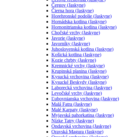
Čergov (Jaskyne)
Čierna hora (Jaskyne)
Horehronské podolie (Jaskyne)
Hornádska kotlina (Jaskyne)
Hornonitrianska kotlina (Jaskyne)
Chočské vrchy (Jaskyne)
Javorie (Jaskyne)
Javorníky (Jaskyne)
Juhoslovenská kotlina (Jaskyne)
Košická kotlina (Jaskyne)
Kozie chrbty (Jaskyne)
Kremnické vrchy (Jaskyne)
Krupinská planina (Jaskyne)
Kysucká vrchovina (Jaskyne)
Kysucké Beskydy (Jaskyne)
Laborecká vrchovina (Jaskyne)
Levočské vrchy (Jaskyne)
Ľubovnianska vrchovina (Jaskyne)
Malá Fatra (Jaskyne)
Malé Karpaty (Jaskyne)
Myjavská pahorkatina (Jaskyne)
Nízke Tatry (Jaskyne)
Ondavská vrchovina (Jaskyne)
Oravská Magura (Jaskyne)