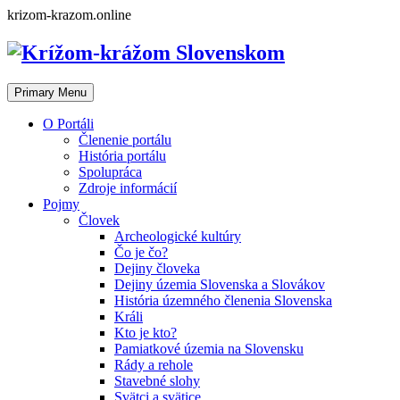
Skip
krizom-krazom.online
to
content
Primary Menu
O Portáli
Členenie portálu
História portálu
Spolupráca
Zdroje informácií
Pojmy
Človek
Archeologické kultúry
Čo je čo?
Dejiny človeka
Dejiny územia Slovenska a Slovákov
História územného členenia Slovenska
Králi
Kto je kto?
Pamiatkové územia na Slovensku
Rády a rehole
Stavebné slohy
Svätci a svätice