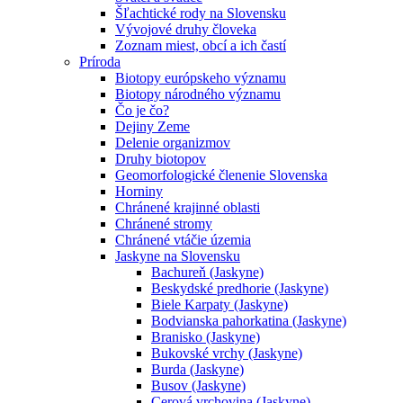
Šľachtické rody na Slovensku
Vývojové druhy človeka
Zoznam miest, obcí a ich častí
Príroda
Biotopy európskeho významu
Biotopy národného významu
Čo je čo?
Dejiny Zeme
Delenie organizmov
Druhy biotopov
Geomorfologické členenie Slovenska
Horniny
Chránené krajinné oblasti
Chránené stromy
Chránené vtáčie územia
Jaskyne na Slovensku
Bachureň (Jaskyne)
Beskydské predhorie (Jaskyne)
Biele Karpaty (Jaskyne)
Bodvianska pahorkatina (Jaskyne)
Branisko (Jaskyne)
Bukovské vrchy (Jaskyne)
Burda (Jaskyne)
Busov (Jaskyne)
Cerová vrchovina (Jaskyne)