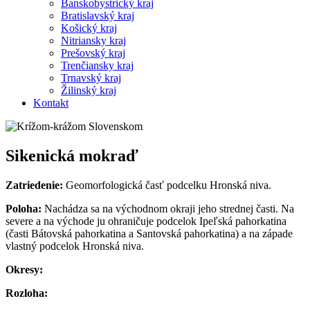
Banskobystrický kraj
Bratislavský kraj
Košický kraj
Nitriansky kraj
Prešovský kraj
Trenčiansky kraj
Trnavský kraj
Žilinský kraj
Kontakt
Sikenická mokraď
Zatriedenie:
Geomorfologická časť podcelku Hronská niva.
Poloha:
Nachádza sa na východnom okraji jeho strednej časti. Na
severe a na východe ju ohraničuje podcelok Ipeľská pahorkatina
(časti Bátovská pahorkatina a Santovská pahorkatina) a na západe
vlastný podcelok Hronská niva.
Okresy:
Rozloha: