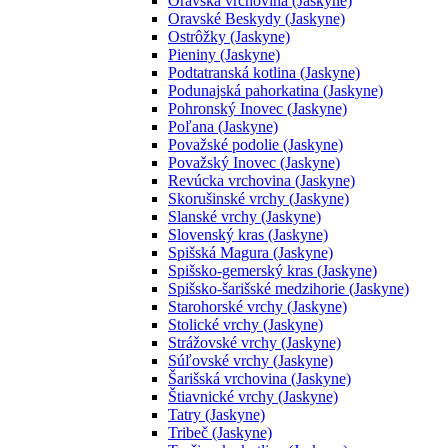
Oravská vrchovina (Jaskyne)
Oravské Beskydy (Jaskyne)
Ostrôžky (Jaskyne)
Pieniny (Jaskyne)
Podtatranská kotlina (Jaskyne)
Podunajská pahorkatina (Jaskyne)
Pohronský Inovec (Jaskyne)
Poľana (Jaskyne)
Považské podolie (Jaskyne)
Považský Inovec (Jaskyne)
Revúcka vrchovina (Jaskyne)
Skorušinské vrchy (Jaskyne)
Slanské vrchy (Jaskyne)
Slovenský kras (Jaskyne)
Spišská Magura (Jaskyne)
Spišsko-gemerský kras (Jaskyne)
Spišsko-šarišské medzihorie (Jaskyne)
Starohorské vrchy (Jaskyne)
Stolické vrchy (Jaskyne)
Strážovské vrchy (Jaskyne)
Súľovské vrchy (Jaskyne)
Šarišská vrchovina (Jaskyne)
Štiavnické vrchy (Jaskyne)
Tatry (Jaskyne)
Tribeč (Jaskyne)