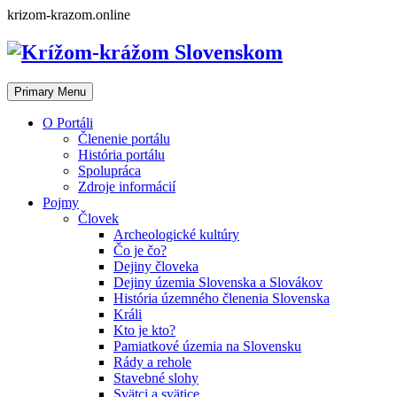
Skip
krizom-krazom.online
to
content
Primary Menu
O Portáli
Členenie portálu
História portálu
Spolupráca
Zdroje informácií
Pojmy
Človek
Archeologické kultúry
Čo je čo?
Dejiny človeka
Dejiny územia Slovenska a Slovákov
História územného členenia Slovenska
Králi
Kto je kto?
Pamiatkové územia na Slovensku
Rády a rehole
Stavebné slohy
Svätci a svätice