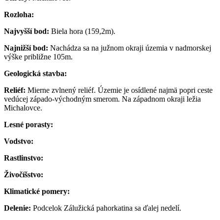
Rozloha:
Najvyšší bod:
Biela hora (159,2m).
Najnižší bod:
Nachádza sa na južnom okraji územia v nadmorskej
výške približne 105m.
Geologická stavba:
Reliéf:
Mierne zvlnený reliéf. Územie je osídlené najmä popri ceste
vedúcej západo-východným smerom. Na západnom okraji ležia
Michalovce.
Lesné porasty:
Vodstvo:
Rastlinstvo:
Živočíšstvo:
Klimatické pomery:
Delenie:
Podcelok Zálužická pahorkatina sa ďalej nedelí.