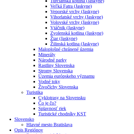
Turčianska kotlina (Jaskyne)
Veľká Fatra (Jaskyne)
Veporské vrchy (Jaskyne)
Vihorlatské vrchy (Jaskyne)
Volovské vrchy (Jaskyne)
Vtáčnik (Jaskyne)
Zvolenská kotlina (Jaskyne)
Žiar (Jaskyne)
Žilinská kotlina (Jaskyne)
Maloplošné chránené územia
Minerály
Národné parky
Rastliny Slovenska
Stromy Slovenska
Územia európskeho významu
Vodné toky
Živočíchy Slovenska
Turistika
Cyklotrasy na Slovensku
Čo je čo?
Splavnosť riek
Turistické chodníky KST
Slovensko
Hlavné mesto Bratislava
Opis Regiónov