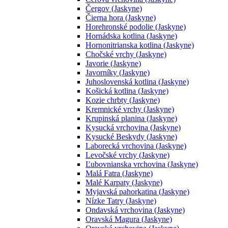
Čergov (Jaskyne)
Čierna hora (Jaskyne)
Horehronské podolie (Jaskyne)
Hornádska kotlina (Jaskyne)
Hornonitrianska kotlina (Jaskyne)
Chočské vrchy (Jaskyne)
Javorie (Jaskyne)
Javorníky (Jaskyne)
Juhoslovenská kotlina (Jaskyne)
Košická kotlina (Jaskyne)
Kozie chrbty (Jaskyne)
Kremnické vrchy (Jaskyne)
Krupinská planina (Jaskyne)
Kysucká vrchovina (Jaskyne)
Kysucké Beskydy (Jaskyne)
Laborecká vrchovina (Jaskyne)
Levočské vrchy (Jaskyne)
Ľubovnianska vrchovina (Jaskyne)
Malá Fatra (Jaskyne)
Malé Karpaty (Jaskyne)
Myjavská pahorkatina (Jaskyne)
Nízke Tatry (Jaskyne)
Ondavská vrchovina (Jaskyne)
Oravská Magura (Jaskyne)