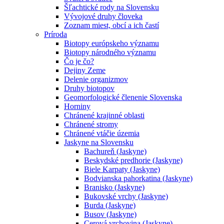
Šľachtické rody na Slovensku
Vývojové druhy človeka
Zoznam miest, obcí a ich častí
Príroda
Biotopy európskeho významu
Biotopy národného významu
Čo je čo?
Dejiny Zeme
Delenie organizmov
Druhy biotopov
Geomorfologické členenie Slovenska
Horniny
Chránené krajinné oblasti
Chránené stromy
Chránené vtáčie územia
Jaskyne na Slovensku
Bachureň (Jaskyne)
Beskydské predhorie (Jaskyne)
Biele Karpaty (Jaskyne)
Bodvianska pahorkatina (Jaskyne)
Branisko (Jaskyne)
Bukovské vrchy (Jaskyne)
Burda (Jaskyne)
Busov (Jaskyne)
Cerová vrchovina (Jaskyne)