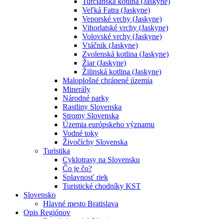
Turčianska kotlina (Jaskyne)
Veľká Fatra (Jaskyne)
Veporské vrchy (Jaskyne)
Vihorlatské vrchy (Jaskyne)
Volovské vrchy (Jaskyne)
Vtáčnik (Jaskyne)
Zvolenská kotlina (Jaskyne)
Žiar (Jaskyne)
Žilinská kotlina (Jaskyne)
Maloplošné chránené územia
Minerály
Národné parky
Rastliny Slovenska
Stromy Slovenska
Územia európskeho významu
Vodné toky
Živočíchy Slovenska
Turistika
Cyklotrasy na Slovensku
Čo je čo?
Splavnosť riek
Turistické chodníky KST
Slovensko
Hlavné mesto Bratislava
Opis Regiónov