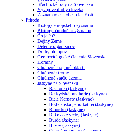
Šľachtické rody na Slovensku
Vývojové druhy človeka
Zoznam miest, obcí a ich častí
Príroda
Biotopy európskeho významu
Biotopy národného významu
Čo je čo?
Dejiny Zeme
Delenie organizmov
Druhy biotopov
Geomorfologické členenie Slovenska
Horniny
Chránené krajinné oblasti
Chránené stromy
Chránené vtáčie územia
Jaskyne na Slovensku
Bachureň (Jaskyne)
Beskydské predhorie (Jaskyne)
Biele Karpaty (Jaskyne)
Bodvianska pahorkatina (Jaskyne)
Branisko (Jaskyne)
Bukovské vrchy (Jaskyne)
Burda (Jaskyne)
Busov (Jaskyne)
Cerová vrchovina (Jaskyne)