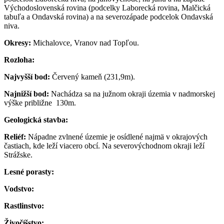
Východoslovenská rovina (podcelky Laborecká rovina, Malčická
tabuľa a Ondavská rovina) a na severozápade podcelok Ondavská
niva.
Okresy:
Michalovce, Vranov nad Topľou.
Rozloha:
Najvyšší bod:
Červený kameň (231,9m).
Najnižší bod:
Nachádza sa na južnom okraji územia v nadmorskej
výške približne 130m.
Geologická stavba:
Reliéf:
Nápadne zvlnené územie je osídlené najmä v okrajových
častiach, kde leží viacero obcí. Na severovýchodnom okraji leží
Strážske.
Lesné porasty:
Vodstvo:
Rastlinstvo:
Živočíšstvo: