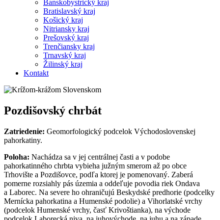
Banskobystrický kraj
Bratislavský kraj
Košický kraj
Nitriansky kraj
Prešovský kraj
Trenčiansky kraj
Trnavský kraj
Žilinský kraj
Kontakt
Pozdišovský chrbát
Zatriedenie:
Geomorfologický podcelok Východoslovenskej
pahorkatiny.
Poloha:
Nachádza sa v jej centrálnej časti a v podobe
pahorkatinného chrbta vybieha južným smerom až po obce
Trhovište a Pozdišovce, podľa ktorej je pomenovaný. Zaberá
pomerne rozsiahly pás územia a oddeľuje povodia riek Ondava
a Laborec. Na severe ho ohraničujú Beskydské predhorie (podcelky
Mernícka pahorkatina a Humenské podolie) a Vihorlatské vrchy
(podcelok Humenské vrchy, časť Krivoštianka), na východe
podcelok Laborecká niva, na juhovýchode, na juhu a na západe