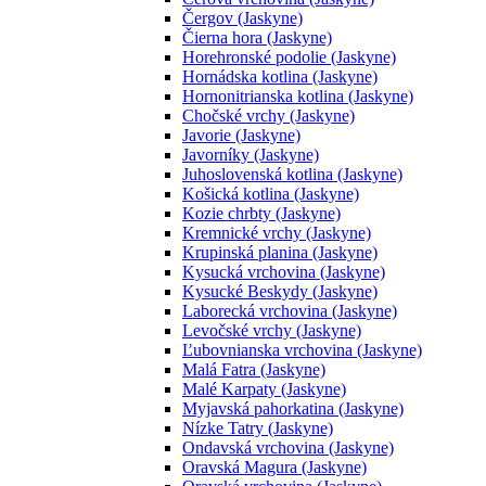
Čergov (Jaskyne)
Čierna hora (Jaskyne)
Horehronské podolie (Jaskyne)
Hornádska kotlina (Jaskyne)
Hornonitrianska kotlina (Jaskyne)
Chočské vrchy (Jaskyne)
Javorie (Jaskyne)
Javorníky (Jaskyne)
Juhoslovenská kotlina (Jaskyne)
Košická kotlina (Jaskyne)
Kozie chrbty (Jaskyne)
Kremnické vrchy (Jaskyne)
Krupinská planina (Jaskyne)
Kysucká vrchovina (Jaskyne)
Kysucké Beskydy (Jaskyne)
Laborecká vrchovina (Jaskyne)
Levočské vrchy (Jaskyne)
Ľubovnianska vrchovina (Jaskyne)
Malá Fatra (Jaskyne)
Malé Karpaty (Jaskyne)
Myjavská pahorkatina (Jaskyne)
Nízke Tatry (Jaskyne)
Ondavská vrchovina (Jaskyne)
Oravská Magura (Jaskyne)