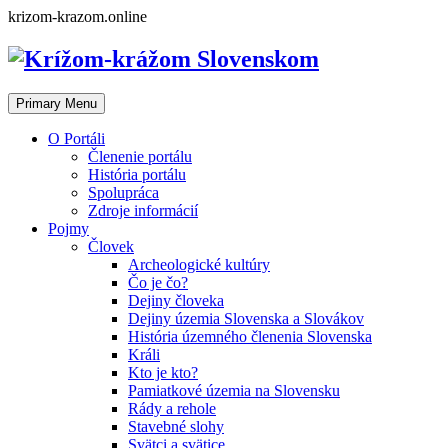
Skip
krizom-krazom.online
to
content
Primary Menu
O Portáli
Členenie portálu
História portálu
Spolupráca
Zdroje informácií
Pojmy
Človek
Archeologické kultúry
Čo je čo?
Dejiny človeka
Dejiny územia Slovenska a Slovákov
História územného členenia Slovenska
Králi
Kto je kto?
Pamiatkové územia na Slovensku
Rády a rehole
Stavebné slohy
Svätci a svätice