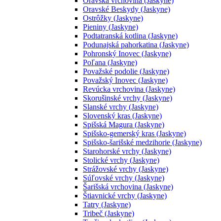
Oravská vrchovina (Jaskyne)
Oravské Beskydy (Jaskyne)
Ostrôžky (Jaskyne)
Pieniny (Jaskyne)
Podtatranská kotlina (Jaskyne)
Podunajská pahorkatina (Jaskyne)
Pohronský Inovec (Jaskyne)
Poľana (Jaskyne)
Považské podolie (Jaskyne)
Považský Inovec (Jaskyne)
Revúcka vrchovina (Jaskyne)
Skorušinské vrchy (Jaskyne)
Slanské vrchy (Jaskyne)
Slovenský kras (Jaskyne)
Spišská Magura (Jaskyne)
Spišsko-gemerský kras (Jaskyne)
Spišsko-šarišské medzihorie (Jaskyne)
Starohorské vrchy (Jaskyne)
Stolické vrchy (Jaskyne)
Strážovské vrchy (Jaskyne)
Súľovské vrchy (Jaskyne)
Šarišská vrchovina (Jaskyne)
Štiavnické vrchy (Jaskyne)
Tatry (Jaskyne)
Tribeč (Jaskyne)