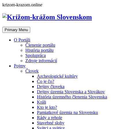
Skip
krizom-krazom.online
to
content
Primary Menu
O Portáli
Členenie portálu
História portálu
Spolupráca
Zdroje informácií
Pojmy
Človek
Archeologické kultúry
Čo je čo?
Dejiny človeka
Dejiny územia Slovenska a Slovákov
História územného členenia Slovenska
Králi
Kto je kto?
Pamiatkové územia na Slovensku
Rády a rehole
Stavebné slohy
Svätci a svätice