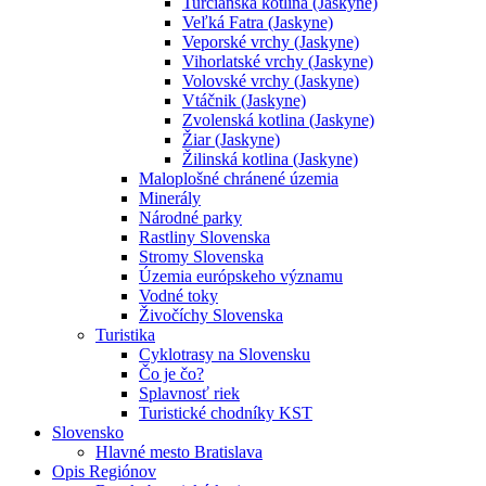
Turčianska kotlina (Jaskyne)
Veľká Fatra (Jaskyne)
Veporské vrchy (Jaskyne)
Vihorlatské vrchy (Jaskyne)
Volovské vrchy (Jaskyne)
Vtáčnik (Jaskyne)
Zvolenská kotlina (Jaskyne)
Žiar (Jaskyne)
Žilinská kotlina (Jaskyne)
Maloplošné chránené územia
Minerály
Národné parky
Rastliny Slovenska
Stromy Slovenska
Územia európskeho významu
Vodné toky
Živočíchy Slovenska
Turistika
Cyklotrasy na Slovensku
Čo je čo?
Splavnosť riek
Turistické chodníky KST
Slovensko
Hlavné mesto Bratislava
Opis Regiónov