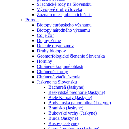
Šľachtické rody na Slovensku
Vývojové druhy človeka
Zoznam miest, obcí a ich častí
Príroda
Biotopy európskeho významu
Biotopy národného významu
Čo je čo?
Dejiny Zeme
Delenie organizmov
Druhy biotopov
Geomorfologické členenie Slovenska
Horniny
Chránené krajinné oblasti
Chránené stromy
Chránené vtáčie územia
Jaskyne na Slovensku
Bachureň (Jaskyne)
Beskydské predhorie (Jaskyne)
Biele Karpaty (Jaskyne)
Bodvianska pahorkatina (Jaskyne)
Branisko (Jaskyne)
Bukovské vrchy (Jaskyne)
Burda (Jaskyne)
Busov (Jaskyne)
Cerová vrchovina (Jaskyne)