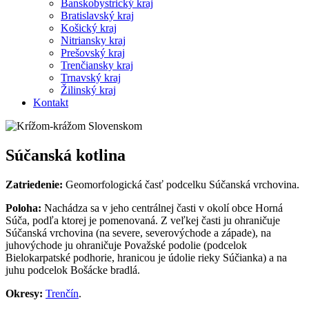
Banskobystrický kraj
Bratislavský kraj
Košický kraj
Nitriansky kraj
Prešovský kraj
Trenčiansky kraj
Trnavský kraj
Žilinský kraj
Kontakt
Súčanská kotlina
Zatriedenie:
Geomorfologická časť podcelku Súčanská vrchovina.
Poloha:
Nachádza sa v jeho centrálnej časti v okolí obce Horná
Súča, podľa ktorej je pomenovaná. Z veľkej časti ju ohraničuje
Súčanská vrchovina (na severe, severovýchode a západe), na
juhovýchode ju ohraničuje Považské podolie (podcelok
Bielokarpatské podhorie, hranicou je údolie rieky Súčianka) a na
juhu podcelok Bošácke bradlá.
Okresy:
Trenčín
.