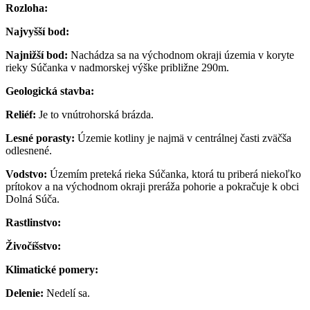
Rozloha:
Najvyšší bod:
Najnižší bod:
Nachádza sa na východnom okraji územia v koryte
rieky Súčanka v nadmorskej výške približne 290m.
Geologická stavba:
Reliéf:
Je to vnútrohorská brázda.
Lesné porasty:
Územie kotliny je najmä v centrálnej časti zväčša
odlesnené.
Vodstvo:
Územím preteká rieka Súčanka, ktorá tu priberá niekoľko
prítokov a na východnom okraji preráža pohorie a pokračuje k obci
Dolná Súča.
Rastlinstvo:
Živočíšstvo:
Klimatické pomery:
Delenie:
Nedelí sa.