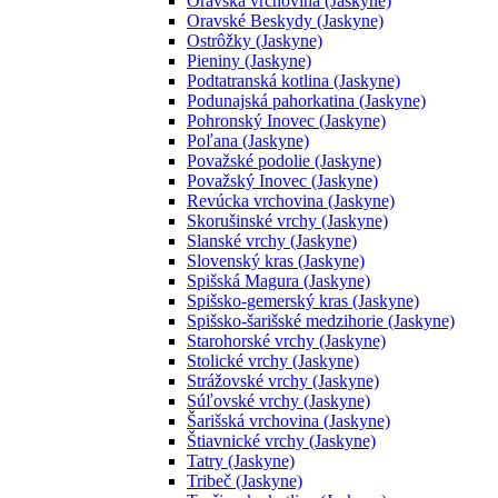
Oravská vrchovina (Jaskyne)
Oravské Beskydy (Jaskyne)
Ostrôžky (Jaskyne)
Pieniny (Jaskyne)
Podtatranská kotlina (Jaskyne)
Podunajská pahorkatina (Jaskyne)
Pohronský Inovec (Jaskyne)
Poľana (Jaskyne)
Považské podolie (Jaskyne)
Považský Inovec (Jaskyne)
Revúcka vrchovina (Jaskyne)
Skorušinské vrchy (Jaskyne)
Slanské vrchy (Jaskyne)
Slovenský kras (Jaskyne)
Spišská Magura (Jaskyne)
Spišsko-gemerský kras (Jaskyne)
Spišsko-šarišské medzihorie (Jaskyne)
Starohorské vrchy (Jaskyne)
Stolické vrchy (Jaskyne)
Strážovské vrchy (Jaskyne)
Súľovské vrchy (Jaskyne)
Šarišská vrchovina (Jaskyne)
Štiavnické vrchy (Jaskyne)
Tatry (Jaskyne)
Tribeč (Jaskyne)