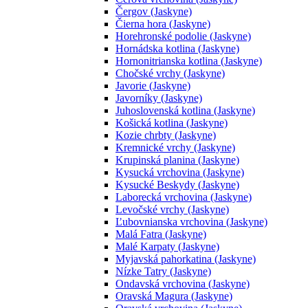
Čergov (Jaskyne)
Čierna hora (Jaskyne)
Horehronské podolie (Jaskyne)
Hornádska kotlina (Jaskyne)
Hornonitrianska kotlina (Jaskyne)
Chočské vrchy (Jaskyne)
Javorie (Jaskyne)
Javorníky (Jaskyne)
Juhoslovenská kotlina (Jaskyne)
Košická kotlina (Jaskyne)
Kozie chrbty (Jaskyne)
Kremnické vrchy (Jaskyne)
Krupinská planina (Jaskyne)
Kysucká vrchovina (Jaskyne)
Kysucké Beskydy (Jaskyne)
Laborecká vrchovina (Jaskyne)
Levočské vrchy (Jaskyne)
Ľubovnianska vrchovina (Jaskyne)
Malá Fatra (Jaskyne)
Malé Karpaty (Jaskyne)
Myjavská pahorkatina (Jaskyne)
Nízke Tatry (Jaskyne)
Ondavská vrchovina (Jaskyne)
Oravská Magura (Jaskyne)