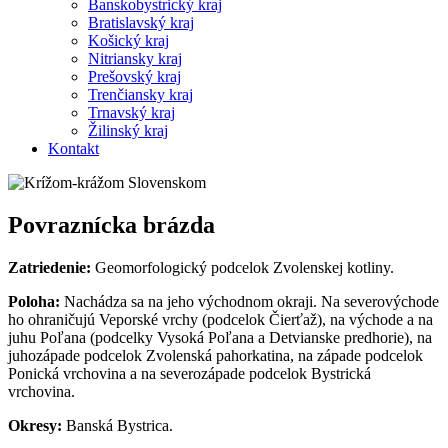
Banskobystrický kraj
Bratislavský kraj
Košický kraj
Nitriansky kraj
Prešovský kraj
Trenčiansky kraj
Trnavský kraj
Žilinský kraj
Kontakt
Povraznícka brázda
Zatriedenie:
Geomorfologický podcelok Zvolenskej kotliny.
Poloha:
Nachádza sa na jeho východnom okraji. Na severovýchode
ho ohraničujú Veporské vrchy (podcelok Čierťaž), na východe a na
juhu Poľana (podcelky Vysoká Poľana a Detvianske predhorie), na
juhozápade podcelok Zvolenská pahorkatina, na západe podcelok
Ponická vrchovina a na severozápade podcelok Bystrická
vrchovina.
Okresy:
Banská Bystrica.