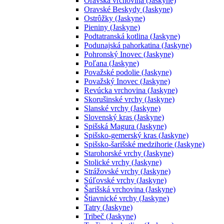
Oravská vrchovina (Jaskyne)
Oravské Beskydy (Jaskyne)
Ostrôžky (Jaskyne)
Pieniny (Jaskyne)
Podtatranská kotlina (Jaskyne)
Podunajská pahorkatina (Jaskyne)
Pohronský Inovec (Jaskyne)
Poľana (Jaskyne)
Považské podolie (Jaskyne)
Považský Inovec (Jaskyne)
Revúcka vrchovina (Jaskyne)
Skorušinské vrchy (Jaskyne)
Slanské vrchy (Jaskyne)
Slovenský kras (Jaskyne)
Spišská Magura (Jaskyne)
Spišsko-gemerský kras (Jaskyne)
Spišsko-šarišské medzihorie (Jaskyne)
Starohorské vrchy (Jaskyne)
Stolické vrchy (Jaskyne)
Strážovské vrchy (Jaskyne)
Súľovské vrchy (Jaskyne)
Šarišská vrchovina (Jaskyne)
Štiavnické vrchy (Jaskyne)
Tatry (Jaskyne)
Tribeč (Jaskyne)