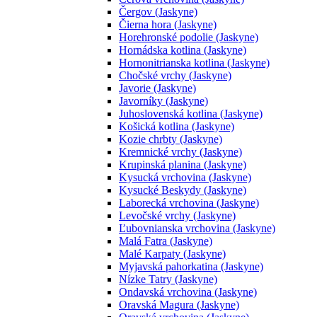
Čergov (Jaskyne)
Čierna hora (Jaskyne)
Horehronské podolie (Jaskyne)
Hornádska kotlina (Jaskyne)
Hornonitrianska kotlina (Jaskyne)
Chočské vrchy (Jaskyne)
Javorie (Jaskyne)
Javorníky (Jaskyne)
Juhoslovenská kotlina (Jaskyne)
Košická kotlina (Jaskyne)
Kozie chrbty (Jaskyne)
Kremnické vrchy (Jaskyne)
Krupinská planina (Jaskyne)
Kysucká vrchovina (Jaskyne)
Kysucké Beskydy (Jaskyne)
Laborecká vrchovina (Jaskyne)
Levočské vrchy (Jaskyne)
Ľubovnianska vrchovina (Jaskyne)
Malá Fatra (Jaskyne)
Malé Karpaty (Jaskyne)
Myjavská pahorkatina (Jaskyne)
Nízke Tatry (Jaskyne)
Ondavská vrchovina (Jaskyne)
Oravská Magura (Jaskyne)