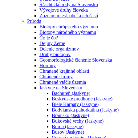
Šľachtické rody na Slovensku
Vývojové druhy človeka
Zoznam miest, obcí a ich častí
Príroda
Biotopy európskeho významu
Biotopy národného významu
Čo je čo?
Dejiny Zeme
Delenie organizmov
Druhy biotopov
Geomorfologické členenie Slovenska
Horniny
Chránené krajinné oblasti
Chránené stromy
Chránené vtáčie územia
Jaskyne na Slovensku
Bachureň (Jaskyne)
Beskydské predhorie (Jaskyne)
Biele Karpaty (Jaskyne)
Bodvianska pahorkatina (Jaskyne)
Branisko (Jaskyne)
Bukovské vrchy (Jaskyne)
Burda (Jaskyne)
Busov (Jaskyne)
Cerová vrchovina (Jaskyne)