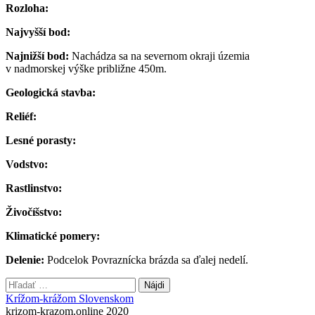
Rozloha:
Najvyšší bod:
Najnižší bod:
Nachádza sa na severnom okraji územia
v nadmorskej výške približne 450m.
Geologická stavba:
Reliéf:
Lesné porasty:
Vodstvo:
Rastlinstvo:
Živočíšstvo:
Klimatické pomery:
Delenie:
Podcelok Povraznícka brázda sa ďalej nedelí.
Hľadať:
Krížom-krážom Slovenskom
krizom-krazom.online 2020