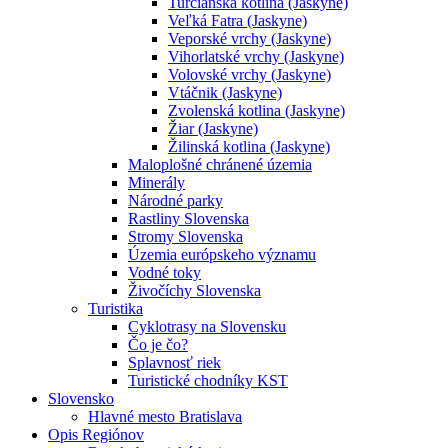
Turčianska kotlina (Jaskyne)
Veľká Fatra (Jaskyne)
Veporské vrchy (Jaskyne)
Vihorlatské vrchy (Jaskyne)
Volovské vrchy (Jaskyne)
Vtáčnik (Jaskyne)
Zvolenská kotlina (Jaskyne)
Žiar (Jaskyne)
Žilinská kotlina (Jaskyne)
Maloplošné chránené územia
Minerály
Národné parky
Rastliny Slovenska
Stromy Slovenska
Územia európskeho významu
Vodné toky
Živočíchy Slovenska
Turistika
Cyklotrasy na Slovensku
Čo je čo?
Splavnosť riek
Turistické chodníky KST
Slovensko
Hlavné mesto Bratislava
Opis Regiónov