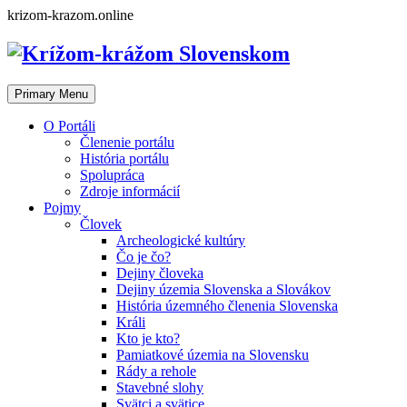
Skip
krizom-krazom.online
to
content
Primary Menu
O Portáli
Členenie portálu
História portálu
Spolupráca
Zdroje informácií
Pojmy
Človek
Archeologické kultúry
Čo je čo?
Dejiny človeka
Dejiny územia Slovenska a Slovákov
História územného členenia Slovenska
Králi
Kto je kto?
Pamiatkové územia na Slovensku
Rády a rehole
Stavebné slohy
Svätci a svätice