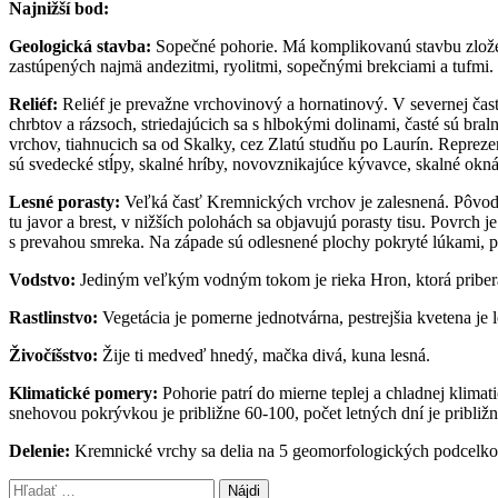
Najnižší bod:
Geologická stavba:
Sopečné pohorie. Má komplikovanú stavbu zložen
zastúpených najmä andezitmi, ryolitmi, sopečnými brekciami a tufmi.
Reliéf:
Reliéf je prevažne vrchovinový a hornatinový. V severnej čast
chrbtov a rázsoch, striedajúcich sa s hlbokými dolinami, časté sú 
vrchov, tiahnucich sa od Skalky, cez Zlatú studňu po Laurín. Repre
sú svedecké stĺpy, skalné hríby, novovznikajúce kývavce, skalné okná
Lesné porasty:
Veľká časť Kremnických vrchov je zalesnená. Pôvodný 
tu javor a brest, v nižších polohách sa objavujú porasty tisu. Povrc
s prevahou smreka. Na západe sú odlesnené plochy pokryté lúkami, pa
Vodstvo:
Jediným veľkým vodným tokom je rieka Hron, ktorá priber
Rastlinstvo:
Vegetácia je pomerne jednotvárna, pestrejšia kvetena je
Živočíšstvo:
Žije ti medveď hnedý, mačka divá, kuna lesná.
Klimatické pomery:
Pohorie patrí do mierne teplej a chladnej klima
snehovou pokrývkou je približne 60-100, počet letných dní je približ
Delenie:
Kremnické vrchy sa delia na 5 geomorfologických podcelkov
Hľadať: