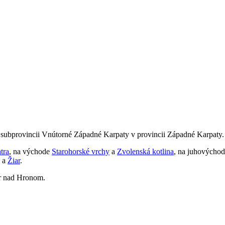
 subprovincii Vnútorné Západné Karpaty v provincii Západné Karpaty.
tra
, na východe
Starohorské vrchy
a
Zvolenská kotlina
, na juhovýcho
a
Žiar
.
ar nad Hronom.