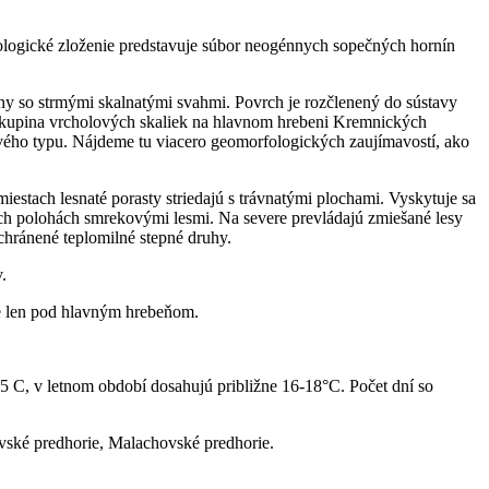
ologické zloženie predstavuje súbor neogénnych sopečných hornín
liny so strmými skalnatými svahmi. Povrch je rozčlenený do sústavy
á skupina vrcholových skaliek na hlavnom hrebeni Kremnických
ového typu. Nájdeme tu viacero geomorfologických zaujímavostí, ako
stach lesnaté porasty striedajú s trávnatými plochami. Vyskytuje sa
šších polohách smrekovými lesmi. Na severe prevládajú zmiešané lesy
chránené teplomilné stepné druhy.
.
šie len pod hlavným hrebeňom.
-5 C, v letnom období dosahujú približne 16-18°C. Počet dní so
vské predhorie, Malachovské predhorie.