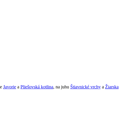
de
Javorie
a
Pliešovská kotlina
, na juhu
Štiavnické vrchy
a
Žiarska