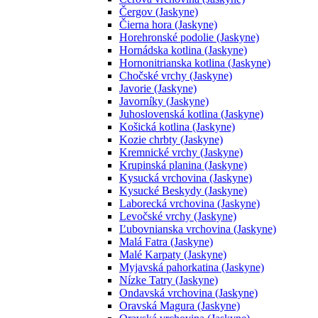
Čergov (Jaskyne)
Čierna hora (Jaskyne)
Horehronské podolie (Jaskyne)
Hornádska kotlina (Jaskyne)
Hornonitrianska kotlina (Jaskyne)
Chočské vrchy (Jaskyne)
Javorie (Jaskyne)
Javorníky (Jaskyne)
Juhoslovenská kotlina (Jaskyne)
Košická kotlina (Jaskyne)
Kozie chrbty (Jaskyne)
Kremnické vrchy (Jaskyne)
Krupinská planina (Jaskyne)
Kysucká vrchovina (Jaskyne)
Kysucké Beskydy (Jaskyne)
Laborecká vrchovina (Jaskyne)
Levočské vrchy (Jaskyne)
Ľubovnianska vrchovina (Jaskyne)
Malá Fatra (Jaskyne)
Malé Karpaty (Jaskyne)
Myjavská pahorkatina (Jaskyne)
Nízke Tatry (Jaskyne)
Ondavská vrchovina (Jaskyne)
Oravská Magura (Jaskyne)