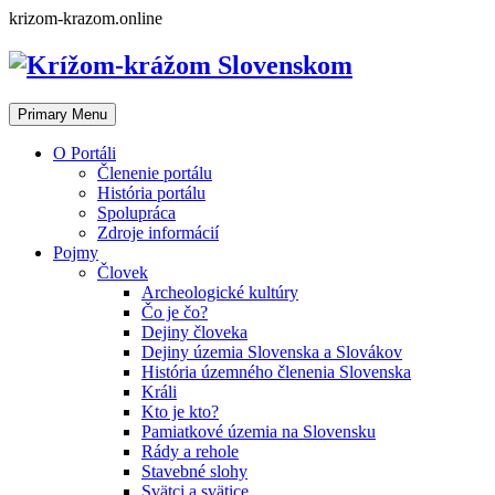
Skip
krizom-krazom.online
to
content
Primary Menu
O Portáli
Členenie portálu
História portálu
Spolupráca
Zdroje informácií
Pojmy
Človek
Archeologické kultúry
Čo je čo?
Dejiny človeka
Dejiny územia Slovenska a Slovákov
História územného členenia Slovenska
Králi
Kto je kto?
Pamiatkové územia na Slovensku
Rády a rehole
Stavebné slohy
Svätci a svätice