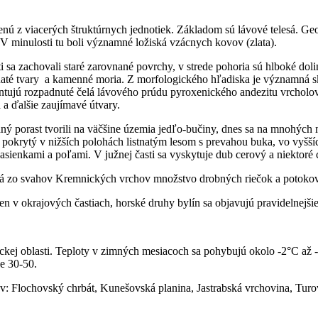
ú z viacerých štruktúrnych jednotiek. Základom sú lávové telesá. Ge
 V minulosti tu boli významné ložiská vzácnych kovov (zlata).
i sa zachovali staré zarovnané povrchy, v strede pohoria sú hlboké do
bralnaté tvary a kamenné moria. Z morfologického hľadiska je významn
zentujú rozpadnuté čelá lávového prúdu pyroxenického andezitu vrchol
 a ďalšie zaujímavé útvary.
porast tvorili na väčšine územia jedľo-bučiny, dnes sa na mnohých mie
h je pokrytý v nižších polohách listnatým lesom s prevahou buka, vo vy
sienkami a poľami. V južnej časti sa vyskytuje dub cerový a niektoré 
á zo svahov Kremnických vrchov množstvo drobných riečok a potokov
 len v okrajových častiach, horské druhy bylín sa objavujú pravidelnej
tickej oblasti. Teploty v zimných mesiacoch sa pohybujú okolo -2°C až 
ne 30-50.
: Flochovský chrbát, Kunešovská planina, Jastrabská vrchovina, Turo