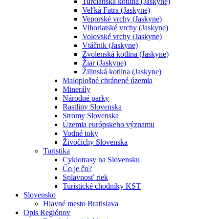
Turčianska kotlina (Jaskyne)
Veľká Fatra (Jaskyne)
Veporské vrchy (Jaskyne)
Vihorlatské vrchy (Jaskyne)
Volovské vrchy (Jaskyne)
Vtáčnik (Jaskyne)
Zvolenská kotlina (Jaskyne)
Žiar (Jaskyne)
Žilinská kotlina (Jaskyne)
Maloplošné chránené územia
Minerály
Národné parky
Rastliny Slovenska
Stromy Slovenska
Územia európskeho významu
Vodné toky
Živočíchy Slovenska
Turistika
Cyklotrasy na Slovensku
Čo je čo?
Splavnosť riek
Turistické chodníky KST
Slovensko
Hlavné mesto Bratislava
Opis Regiónov