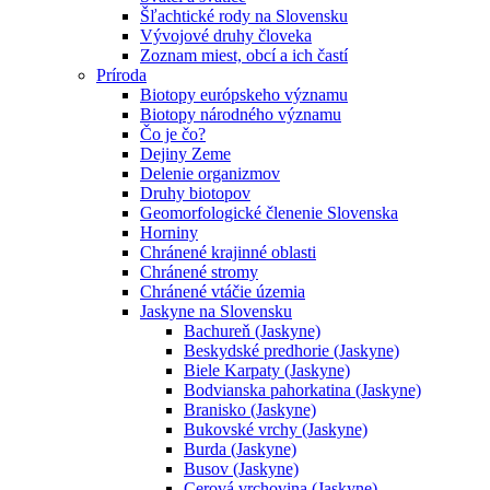
Šľachtické rody na Slovensku
Vývojové druhy človeka
Zoznam miest, obcí a ich častí
Príroda
Biotopy európskeho významu
Biotopy národného významu
Čo je čo?
Dejiny Zeme
Delenie organizmov
Druhy biotopov
Geomorfologické členenie Slovenska
Horniny
Chránené krajinné oblasti
Chránené stromy
Chránené vtáčie územia
Jaskyne na Slovensku
Bachureň (Jaskyne)
Beskydské predhorie (Jaskyne)
Biele Karpaty (Jaskyne)
Bodvianska pahorkatina (Jaskyne)
Branisko (Jaskyne)
Bukovské vrchy (Jaskyne)
Burda (Jaskyne)
Busov (Jaskyne)
Cerová vrchovina (Jaskyne)