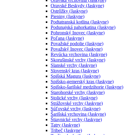
Oravská vrchovina (Jaskyne)
Oravské Beskydy (Jaskyne)
Ostrôžky (Jaskyne)
Pieniny (Jaskyne)
Podtatranská kotlina (Jaskyne)
Podunajská pahorkatina (Jaskyne)
Pohronský Inovec (Jaskyne)
Poľana (Jaskyne)
Považské podolie (Jaskyne)
Považský Inovec (Jaskyne)
Revúcka vrchovina (Jaskyne)
Skorušinské vrchy (Jaskyne)
Slanské vrchy (Jaskyne)
Slovenský kras (Jaskyne)
Spišská Magura (Jaskyne)
Spišsko-gemerský kras (Jaskyne)
Spišsko-šarišské medzihorie (Jaskyne)
Starohorské vrchy (Jaskyne)
Stolické vrchy (Jaskyne)
Strážovské vrchy (Jaskyne)
Súľovské vrchy (Jaskyne)
Šarišská vrchovina (Jaskyne)
Štiavnické vrchy (Jaskyne)
Tatry (Jaskyne)
Tribeč (Jaskyne)