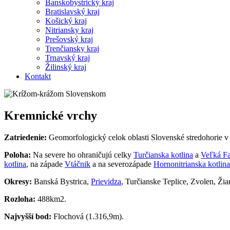
Banskobystrický kraj
Bratislavský kraj
Košický kraj
Nitriansky kraj
Prešovský kraj
Trenčiansky kraj
Trnavský kraj
Žilinský kraj
Kontakt
Kremnické vrchy
Zatriedenie:
Geomorfologický celok oblasti Slovenské stredohorie v
Poloha:
Na severe ho ohraničujú celky
Turčianska kotlina
a
Veľká Fa
kotlina
, na západe
Vtáčnik
a na severozápade
Hornonitrianska kotlina
Okresy:
Banská Bystrica,
Prievidza
, Turčianske Teplice, Zvolen, Ži
Rozloha:
488km2.
Najvyšší bod:
Flochová (1.316,9m).