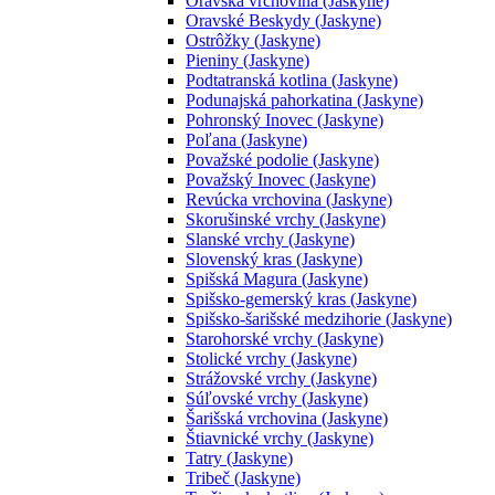
Oravská vrchovina (Jaskyne)
Oravské Beskydy (Jaskyne)
Ostrôžky (Jaskyne)
Pieniny (Jaskyne)
Podtatranská kotlina (Jaskyne)
Podunajská pahorkatina (Jaskyne)
Pohronský Inovec (Jaskyne)
Poľana (Jaskyne)
Považské podolie (Jaskyne)
Považský Inovec (Jaskyne)
Revúcka vrchovina (Jaskyne)
Skorušinské vrchy (Jaskyne)
Slanské vrchy (Jaskyne)
Slovenský kras (Jaskyne)
Spišská Magura (Jaskyne)
Spišsko-gemerský kras (Jaskyne)
Spišsko-šarišské medzihorie (Jaskyne)
Starohorské vrchy (Jaskyne)
Stolické vrchy (Jaskyne)
Strážovské vrchy (Jaskyne)
Súľovské vrchy (Jaskyne)
Šarišská vrchovina (Jaskyne)
Štiavnické vrchy (Jaskyne)
Tatry (Jaskyne)
Tribeč (Jaskyne)