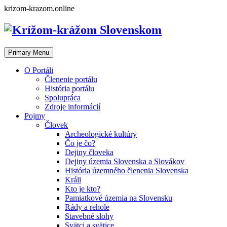
Skip
krizom-krazom.online
to
content
Primary Menu
O Portáli
Členenie portálu
História portálu
Spolupráca
Zdroje informácií
Pojmy
Človek
Archeologické kultúry
Čo je čo?
Dejiny človeka
Dejiny územia Slovenska a Slovákov
História územného členenia Slovenska
Králi
Kto je kto?
Pamiatkové územia na Slovensku
Rády a rehole
Stavebné slohy
Svätci a svätice