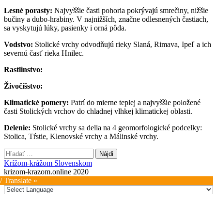
Lesné porasty:
Najvyššie časti pohoria pokrývajú smrečiny, nižšie
bučiny a dubo-hrabiny. V najnižších, značne odlesnených častiach,
sa vyskytujú lúky, pasienky i orná pôda.
Vodstvo:
Stolické vrchy odvodňujú rieky Slaná, Rimava, Ipeľ a ich
severnú časť rieka Hnilec.
Rastlinstvo:
Živočíšstvo:
Klimatické pomery:
Patrí do mierne teplej a najvyššie položené
časti Stolických vrchov do chladnej vlhkej klimatickej oblasti.
Delenie:
Stolické vrchy sa delia na 4 geomorfologické podcelky:
Stolica, Tŕstie, Klenovské vrchy a Málinské vrchy.
Hľadať:
Krížom-krážom Slovenskom
krizom-krazom.online 2020
/ Translate »