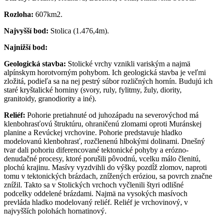
Rozloha:
607km2.
Najvyšší bod:
Stolica (1.476,4m).
Najnižší bod:
Geologická stavba:
Stolické vrchy vznikli variským a najmä
alpínskym horotvorným pohybom. Ich geologická stavba je veľmi
zložitá, podieľa sa na nej pestrý súbor rozličných hornín. Budujú ich
staré kryštalické horniny (svory, ruly, fylitmy, žuly, diority,
granitoidy, granodiority a iné).
Reliéf:
Pohorie pretiahnuté od juhozápadu na severovýchod má
klenbohrasťovú štruktúru, ohraničenú zlomami oproti Muránskej
planine a Revúckej vrchovine. Pohorie predstavuje hladko
modelovanú klenbohrasť, rozčlenenú hlbokými dolinami. Dnešný
tvar dali pohoriu diferencované tektonické pohyby a erózno-
denudačné procesy, ktoré porušili pôvodnú, vcelku málo členitú,
plochú krajinu. Masívy vyzdvihli do výšky pozdĺž zlomov, naproti
tomu v tektonických brázdach, znížených eróziou, sa povrch značne
znížil. Takto sa v Stolických vrchoch vyčlenili štyri odlišné
podcelky oddelené brázdami. Najmä na vysokých masívoch
prevláda hladko modelovaný reliéf. Reliéf je vrchovinový, v
najvyšších polohách hornatinový.