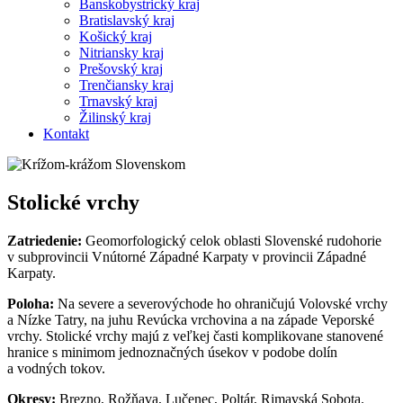
Banskobystrický kraj
Bratislavský kraj
Košický kraj
Nitriansky kraj
Prešovský kraj
Trenčiansky kraj
Trnavský kraj
Žilinský kraj
Kontakt
Stolické vrchy
Zatriedenie:
Geomorfologický celok oblasti Slovenské rudohorie
v subprovincii Vnútorné Západné Karpaty v provincii Západné
Karpaty.
Poloha:
Na severe a severovýchode ho ohraničujú Volovské vrchy
a Nízke Tatry, na juhu Revúcka vrchovina a na západe Veporské
vrchy. Stolické vrchy majú z veľkej časti komplikovane stanovené
hranice s minimom jednoznačných úsekov v podobe dolín
a vodných tokov.
Okresy:
Brezno, Rožňava, Lučenec, Poltár, Rimavská Sobota.