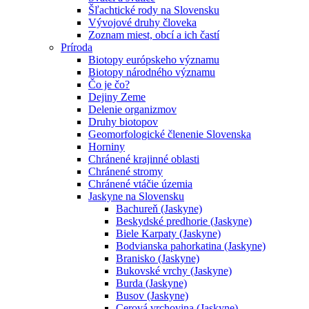
Šľachtické rody na Slovensku
Vývojové druhy človeka
Zoznam miest, obcí a ich častí
Príroda
Biotopy európskeho významu
Biotopy národného významu
Čo je čo?
Dejiny Zeme
Delenie organizmov
Druhy biotopov
Geomorfologické členenie Slovenska
Horniny
Chránené krajinné oblasti
Chránené stromy
Chránené vtáčie územia
Jaskyne na Slovensku
Bachureň (Jaskyne)
Beskydské predhorie (Jaskyne)
Biele Karpaty (Jaskyne)
Bodvianska pahorkatina (Jaskyne)
Branisko (Jaskyne)
Bukovské vrchy (Jaskyne)
Burda (Jaskyne)
Busov (Jaskyne)
Cerová vrchovina (Jaskyne)