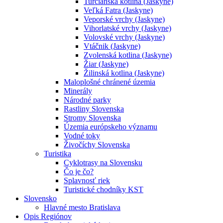
Turčianska kotlina (Jaskyne)
Veľká Fatra (Jaskyne)
Veporské vrchy (Jaskyne)
Vihorlatské vrchy (Jaskyne)
Volovské vrchy (Jaskyne)
Vtáčnik (Jaskyne)
Zvolenská kotlina (Jaskyne)
Žiar (Jaskyne)
Žilinská kotlina (Jaskyne)
Maloplošné chránené územia
Minerály
Národné parky
Rastliny Slovenska
Stromy Slovenska
Územia európskeho významu
Vodné toky
Živočíchy Slovenska
Turistika
Cyklotrasy na Slovensku
Čo je čo?
Splavnosť riek
Turistické chodníky KST
Slovensko
Hlavné mesto Bratislava
Opis Regiónov