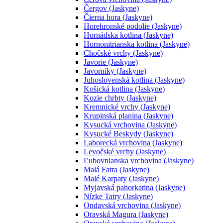
Čergov (Jaskyne)
Čierna hora (Jaskyne)
Horehronské podolie (Jaskyne)
Hornádska kotlina (Jaskyne)
Hornonitrianska kotlina (Jaskyne)
Chočské vrchy (Jaskyne)
Javorie (Jaskyne)
Javorníky (Jaskyne)
Juhoslovenská kotlina (Jaskyne)
Košická kotlina (Jaskyne)
Kozie chrbty (Jaskyne)
Kremnické vrchy (Jaskyne)
Krupinská planina (Jaskyne)
Kysucká vrchovina (Jaskyne)
Kysucké Beskydy (Jaskyne)
Laborecká vrchovina (Jaskyne)
Levočské vrchy (Jaskyne)
Ľubovnianska vrchovina (Jaskyne)
Malá Fatra (Jaskyne)
Malé Karpaty (Jaskyne)
Myjavská pahorkatina (Jaskyne)
Nízke Tatry (Jaskyne)
Ondavská vrchovina (Jaskyne)
Oravská Magura (Jaskyne)