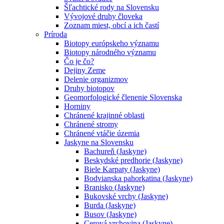
Šľachtické rody na Slovensku
Vývojové druhy človeka
Zoznam miest, obcí a ich častí
Príroda
Biotopy európskeho významu
Biotopy národného významu
Čo je čo?
Dejiny Zeme
Delenie organizmov
Druhy biotopov
Geomorfologické členenie Slovenska
Horniny
Chránené krajinné oblasti
Chránené stromy
Chránené vtáčie územia
Jaskyne na Slovensku
Bachureň (Jaskyne)
Beskydské predhorie (Jaskyne)
Biele Karpaty (Jaskyne)
Bodvianska pahorkatina (Jaskyne)
Branisko (Jaskyne)
Bukovské vrchy (Jaskyne)
Burda (Jaskyne)
Busov (Jaskyne)
Cerová vrchovina (Jaskyne)