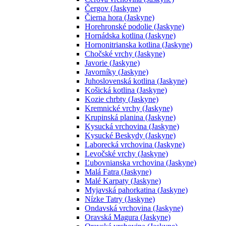
Čergov (Jaskyne)
Čierna hora (Jaskyne)
Horehronské podolie (Jaskyne)
Hornádska kotlina (Jaskyne)
Hornonitrianska kotlina (Jaskyne)
Chočské vrchy (Jaskyne)
Javorie (Jaskyne)
Javorníky (Jaskyne)
Juhoslovenská kotlina (Jaskyne)
Košická kotlina (Jaskyne)
Kozie chrbty (Jaskyne)
Kremnické vrchy (Jaskyne)
Krupinská planina (Jaskyne)
Kysucká vrchovina (Jaskyne)
Kysucké Beskydy (Jaskyne)
Laborecká vrchovina (Jaskyne)
Levočské vrchy (Jaskyne)
Ľubovnianska vrchovina (Jaskyne)
Malá Fatra (Jaskyne)
Malé Karpaty (Jaskyne)
Myjavská pahorkatina (Jaskyne)
Nízke Tatry (Jaskyne)
Ondavská vrchovina (Jaskyne)
Oravská Magura (Jaskyne)