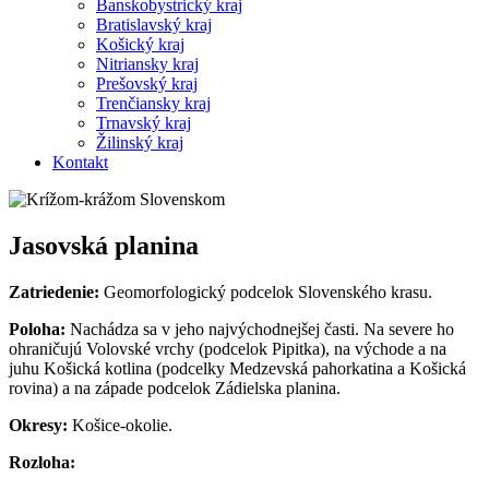
Banskobystrický kraj
Bratislavský kraj
Košický kraj
Nitriansky kraj
Prešovský kraj
Trenčiansky kraj
Trnavský kraj
Žilinský kraj
Kontakt
Jasovská planina
Zatriedenie:
Geomorfologický podcelok Slovenského krasu.
Poloha:
Nachádza sa v jeho najvýchodnejšej časti. Na severe ho
ohraničujú Volovské vrchy (podcelok Pipitka), na východe a na
juhu Košická kotlina (podcelky Medzevská pahorkatina a Košická
rovina) a na západe podcelok Zádielska planina.
Okresy:
Košice-okolie.
Rozloha: