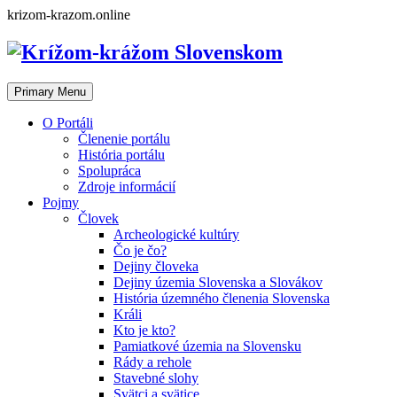
Skip
krizom-krazom.online
to
content
Primary Menu
O Portáli
Členenie portálu
História portálu
Spolupráca
Zdroje informácií
Pojmy
Človek
Archeologické kultúry
Čo je čo?
Dejiny človeka
Dejiny územia Slovenska a Slovákov
História územného členenia Slovenska
Králi
Kto je kto?
Pamiatkové územia na Slovensku
Rády a rehole
Stavebné slohy
Svätci a svätice