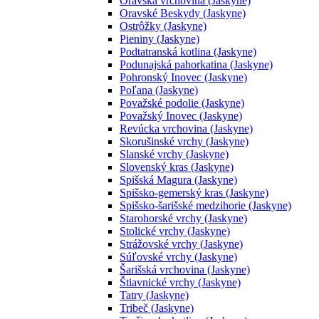
Oravská vrchovina (Jaskyne)
Oravské Beskydy (Jaskyne)
Ostrôžky (Jaskyne)
Pieniny (Jaskyne)
Podtatranská kotlina (Jaskyne)
Podunajská pahorkatina (Jaskyne)
Pohronský Inovec (Jaskyne)
Poľana (Jaskyne)
Považské podolie (Jaskyne)
Považský Inovec (Jaskyne)
Revúcka vrchovina (Jaskyne)
Skorušinské vrchy (Jaskyne)
Slanské vrchy (Jaskyne)
Slovenský kras (Jaskyne)
Spišská Magura (Jaskyne)
Spišsko-gemerský kras (Jaskyne)
Spišsko-šarišské medzihorie (Jaskyne)
Starohorské vrchy (Jaskyne)
Stolické vrchy (Jaskyne)
Strážovské vrchy (Jaskyne)
Súľovské vrchy (Jaskyne)
Šarišská vrchovina (Jaskyne)
Štiavnické vrchy (Jaskyne)
Tatry (Jaskyne)
Tribeč (Jaskyne)