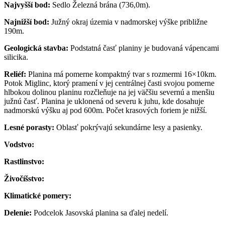
Najvyšší bod:
Sedlo Železná brána (736,0m).
Najnižší bod:
Južný okraj územia v nadmorskej výške približne
190m.
Geologická stavba:
Podstatná časť planiny je budovaná vápencami
silicika.
Reliéf:
Planina má pomerne kompaktný tvar s rozmermi 16×10km.
Potok Miglinc, ktorý pramení v jej centrálnej časti svojou pomerne
hlbokou dolinou planinu rozčleňuje na jej väčšiu severnú a menšiu
južnú časť. Planina je uklonená od severu k juhu, kde dosahuje
nadmorskú výšku aj pod 600m. Počet krasových foriem je nižší.
Lesné porasty:
Oblasť pokrývajú sekundárne lesy a pasienky.
Vodstvo:
Rastlinstvo:
Živočíšstvo:
Klimatické pomery:
Delenie:
Podcelok Jasovská planina sa ďalej nedelí.