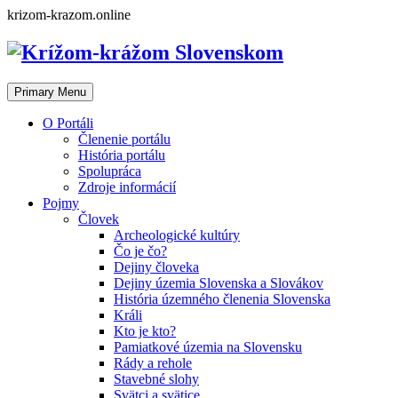
Skip
krizom-krazom.online
to
content
Primary Menu
O Portáli
Členenie portálu
História portálu
Spolupráca
Zdroje informácií
Pojmy
Človek
Archeologické kultúry
Čo je čo?
Dejiny človeka
Dejiny územia Slovenska a Slovákov
História územného členenia Slovenska
Králi
Kto je kto?
Pamiatkové územia na Slovensku
Rády a rehole
Stavebné slohy
Svätci a svätice