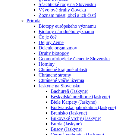
Šľachtické rody na Slovensku
Vývojové druhy človeka
Zoznam miest, obcí a ich častí
Príroda
Biotopy európskeho významu
Biotopy národného významu
Čo je čo?
Dejiny Zeme
Delenie organizmov
Druhy biotopov
Geomorfologické členenie Slovenska
Horniny
Chránené krajinné oblasti
Chránené stromy
Chránené vtáčie územia
Jaskyne na Slovensku
Bachureň (Jaskyne)
Beskydské predhorie (Jaskyne)
Biele Karpaty (Jaskyne)
Bodvianska pahorkatina (Jaskyne)
Branisko (Jaskyne)
Bukovské vrchy (Jaskyne)
Burda (Jaskyne)
Busov (Jaskyne)
Cerová vrchovina (Jaskyne)