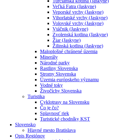
Turčianska kotlina (Jaskyne)
Veľká Fatra (Jaskyne)
Veporské vrchy (Jaskyne)
Vihorlatské vrchy (Jaskyne)
Volovské vrchy (Jaskyne)
Vtáčnik (Jaskyne)
Zvolenská kotlina (Jaskyne)
Žiar (Jaskyne)
Žilinská kotlina (Jaskyne)
Maloplošné chránené územia
Minerály
Národné parky
Rastliny Slovenska
Stromy Slovenska
Územia európskeho významu
Vodné toky
Živočíchy Slovenska
Turistika
Cyklotrasy na Slovensku
Čo je čo?
Splavnosť riek
Turistické chodníky KST
Slovensko
Hlavné mesto Bratislava
Opis Regiónov