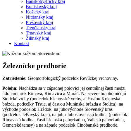
Banskobystrický kraj
Bratislavský kraj
Košický kraj
Nitriansky kraj
Prešovský kraj
Trenčiansky kraj
Trnavský kraj
Žilinský kraj
Kontakt
Železnícke predhorie
Zatriedenie:
Geomorfologický podcelok Revúckej vrchoviny.
Poloha:
Nachádza sa v západnej polovici jej centrálnej časti medzi
údoliami riek Rimava, Rimavica a Muráň. Na severe ho ohraničujú
Stolické vrchy (podcelok Klenovské vrchy, aj časťou Kokavská
brázda, podcelky Tŕstie, aj časťou Muránska brázda a Stolica), na
východe podcelok Hrádok, na juhovýchode Slovenský kras
(podcelok Jelšavský kras), na juhu Juhoslovenská kotlina (podcelok
Rimavská kotlina, časti Licinská pahorkatina, Valická pahorkatina,
Gemerské terasy) a na západe podcelok Cinobanské predhorie.