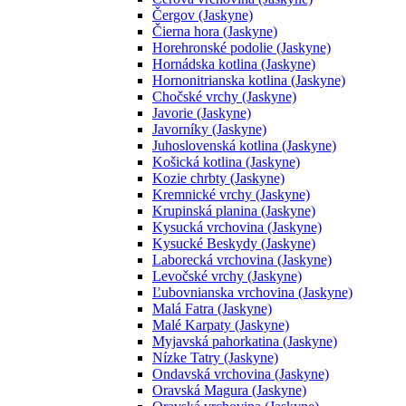
Čergov (Jaskyne)
Čierna hora (Jaskyne)
Horehronské podolie (Jaskyne)
Hornádska kotlina (Jaskyne)
Hornonitrianska kotlina (Jaskyne)
Chočské vrchy (Jaskyne)
Javorie (Jaskyne)
Javorníky (Jaskyne)
Juhoslovenská kotlina (Jaskyne)
Košická kotlina (Jaskyne)
Kozie chrbty (Jaskyne)
Kremnické vrchy (Jaskyne)
Krupinská planina (Jaskyne)
Kysucká vrchovina (Jaskyne)
Kysucké Beskydy (Jaskyne)
Laborecká vrchovina (Jaskyne)
Levočské vrchy (Jaskyne)
Ľubovnianska vrchovina (Jaskyne)
Malá Fatra (Jaskyne)
Malé Karpaty (Jaskyne)
Myjavská pahorkatina (Jaskyne)
Nízke Tatry (Jaskyne)
Ondavská vrchovina (Jaskyne)
Oravská Magura (Jaskyne)