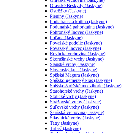
Oravská vrchovina (Jaskyne)
Oravské Beskydy (Jaskyne)
Ostrôžky (Jaskyne)
Pieniny (Jaskyne)
Podtatranská kotlina (Jaskyne)
Podunajská pahorkatina (Jaskyne)
Pohronský Inovec (Jaskyne)
Poľana (Jaskyne)
Považské podolie (Jaskyne)
Považský Inovec (Jaskyne)
Revúcka vrchovina (Jaskyne)
Skorušinské vrchy (Jaskyne)
Slanské vrchy (Jaskyne)
Slovenský kras (Jaskyne)
Spišská Magura (Jaskyne)
Spišsko-gemerský kras (Jaskyne)
Spišsko-šarišské medzihorie (Jaskyne)
Starohorské vrchy (Jaskyne)
Stolické vrchy (Jaskyne)
Strážovské vrchy (Jaskyne)
Súľovské vrchy (Jaskyne)
Šarišská vrchovina (Jaskyne)
Štiavnické vrchy (Jaskyne)
Tatry (Jaskyne)
Tribeč (Jaskyne)