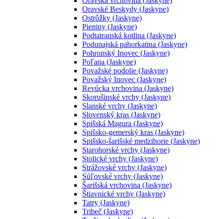
Oravská vrchovina (Jaskyne)
Oravské Beskydy (Jaskyne)
Ostrôžky (Jaskyne)
Pieniny (Jaskyne)
Podtatranská kotlina (Jaskyne)
Podunajská pahorkatina (Jaskyne)
Pohronský Inovec (Jaskyne)
Poľana (Jaskyne)
Považské podolie (Jaskyne)
Považský Inovec (Jaskyne)
Revúcka vrchovina (Jaskyne)
Skorušinské vrchy (Jaskyne)
Slanské vrchy (Jaskyne)
Slovenský kras (Jaskyne)
Spišská Magura (Jaskyne)
Spišsko-gemerský kras (Jaskyne)
Spišsko-šarišské medzihorie (Jaskyne)
Starohorské vrchy (Jaskyne)
Stolické vrchy (Jaskyne)
Strážovské vrchy (Jaskyne)
Súľovské vrchy (Jaskyne)
Šarišská vrchovina (Jaskyne)
Štiavnické vrchy (Jaskyne)
Tatry (Jaskyne)
Tribeč (Jaskyne)