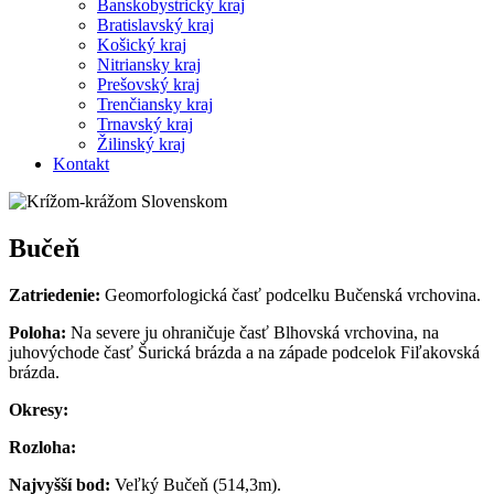
Banskobystrický kraj
Bratislavský kraj
Košický kraj
Nitriansky kraj
Prešovský kraj
Trenčiansky kraj
Trnavský kraj
Žilinský kraj
Kontakt
Bučeň
Zatriedenie:
Geomorfologická časť podcelku Bučenská vrchovina.
Poloha:
Na severe ju ohraničuje časť Blhovská vrchovina, na
juhovýchode časť Šurická brázda a na západe podcelok Fiľakovská
brázda.
Okresy:
Rozloha:
Najvyšší bod:
Veľký Bučeň (514,3m).