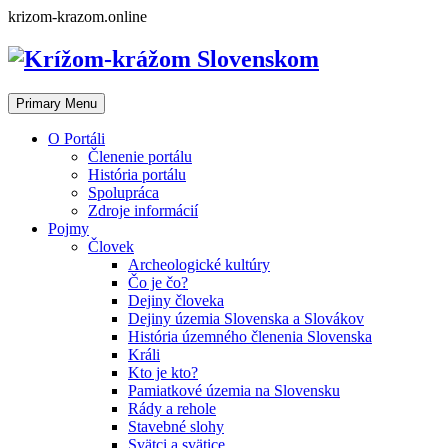
Skip
krizom-krazom.online
to
content
Primary Menu
O Portáli
Členenie portálu
História portálu
Spolupráca
Zdroje informácií
Pojmy
Človek
Archeologické kultúry
Čo je čo?
Dejiny človeka
Dejiny územia Slovenska a Slovákov
História územného členenia Slovenska
Králi
Kto je kto?
Pamiatkové územia na Slovensku
Rády a rehole
Stavebné slohy
Svätci a svätice