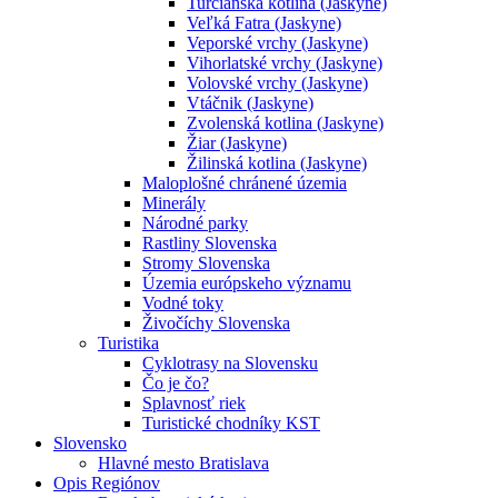
Turčianska kotlina (Jaskyne)
Veľká Fatra (Jaskyne)
Veporské vrchy (Jaskyne)
Vihorlatské vrchy (Jaskyne)
Volovské vrchy (Jaskyne)
Vtáčnik (Jaskyne)
Zvolenská kotlina (Jaskyne)
Žiar (Jaskyne)
Žilinská kotlina (Jaskyne)
Maloplošné chránené územia
Minerály
Národné parky
Rastliny Slovenska
Stromy Slovenska
Územia európskeho významu
Vodné toky
Živočíchy Slovenska
Turistika
Cyklotrasy na Slovensku
Čo je čo?
Splavnosť riek
Turistické chodníky KST
Slovensko
Hlavné mesto Bratislava
Opis Regiónov