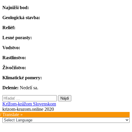
Najnižší bod:
Geologická stavba:
Reliéf:
Lesné porasty:
Vodstvo:
Rastlinstvo:
Živočíšstvo:
Klimatické pomery:
Delenie:
Nedelí sa.
Hľadať:
Krížom-krážom Slovenskom
krizom-krazom.online 2020
/ Translate »