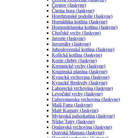
Čergov (Jaskyne)
Čierna hora (Jaskyne)
Horehronské podolie (Jaskyne)
Hornádska kotlina (Jaskyne)
Hornonitrianska kotlina (Jaskyne)
Chočské vrchy (Jaskyne)
Javorie (Jaskyne)
Javorníky (Jaskyne)
Juhoslovenská kotlina (Jaskyne)
Košická kotlina (Jaskyne)
Kozie chrbty (Jaskyne)
Kremnické vrchy (Jaskyne)
Krupinská planina (Jaskyne)
Kysucká vrchovina (Jaskyne)
Kysucké Beskydy (Jaskyne)
Laborecká vrchovina (Jaskyne)
Levočské vrchy (Jaskyne)
Ľubovnianska vrchovina (Jaskyne)
Malá Fatra (Jaskyne)
Malé Karpaty (Jaskyne)
Myjavská pahorkatina (Jaskyne)
Nízke Tatry (Jaskyne)
Ondavská vrchovina (Jaskyne)
Oravská Magura (Jaskyne)