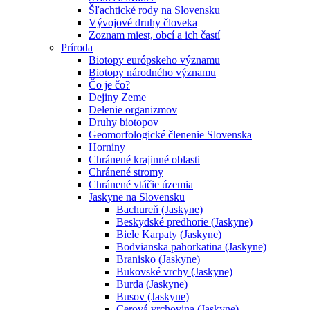
Šľachtické rody na Slovensku
Vývojové druhy človeka
Zoznam miest, obcí a ich častí
Príroda
Biotopy európskeho významu
Biotopy národného významu
Čo je čo?
Dejiny Zeme
Delenie organizmov
Druhy biotopov
Geomorfologické členenie Slovenska
Horniny
Chránené krajinné oblasti
Chránené stromy
Chránené vtáčie územia
Jaskyne na Slovensku
Bachureň (Jaskyne)
Beskydské predhorie (Jaskyne)
Biele Karpaty (Jaskyne)
Bodvianska pahorkatina (Jaskyne)
Branisko (Jaskyne)
Bukovské vrchy (Jaskyne)
Burda (Jaskyne)
Busov (Jaskyne)
Cerová vrchovina (Jaskyne)