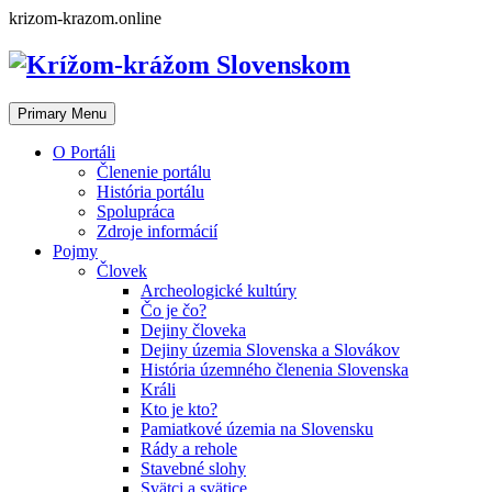
Skip
krizom-krazom.online
to
content
Primary Menu
O Portáli
Členenie portálu
História portálu
Spolupráca
Zdroje informácií
Pojmy
Človek
Archeologické kultúry
Čo je čo?
Dejiny človeka
Dejiny územia Slovenska a Slovákov
História územného členenia Slovenska
Králi
Kto je kto?
Pamiatkové územia na Slovensku
Rády a rehole
Stavebné slohy
Svätci a svätice