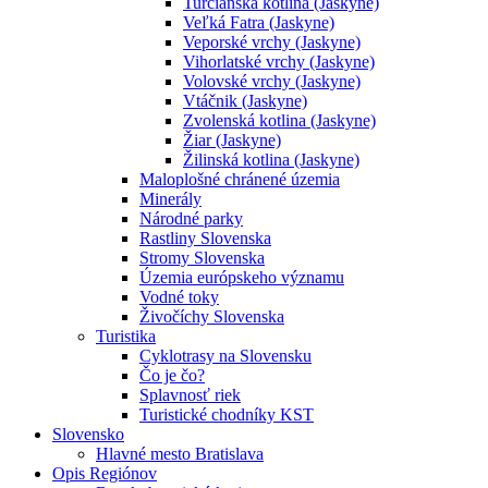
Turčianska kotlina (Jaskyne)
Veľká Fatra (Jaskyne)
Veporské vrchy (Jaskyne)
Vihorlatské vrchy (Jaskyne)
Volovské vrchy (Jaskyne)
Vtáčnik (Jaskyne)
Zvolenská kotlina (Jaskyne)
Žiar (Jaskyne)
Žilinská kotlina (Jaskyne)
Maloplošné chránené územia
Minerály
Národné parky
Rastliny Slovenska
Stromy Slovenska
Územia európskeho významu
Vodné toky
Živočíchy Slovenska
Turistika
Cyklotrasy na Slovensku
Čo je čo?
Splavnosť riek
Turistické chodníky KST
Slovensko
Hlavné mesto Bratislava
Opis Regiónov