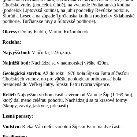
Chočské vrchy (podcelok Choč), na východe Podtatranská kotlina
(podcelok Liptovská kotlina), na juhu podcelky Revúcke podolie,
Šiprúň a Lysec a na západe Turčianska kotlina (podcelky Sklabinské
podhorie, Turčianske nivy a Šútovské podhorie).
Okresy:
Dolný Kubín, Martin, Ružomberok.
Rozloha:
Najvyšší bod:
Vtáčnik (1.236,3m).
Najnižší bod:
Nachádza sa v nadmorskej výške 420m.
Geologická stavba:
Až do roku 1978 bola Šípska Fatra súčasťou
Chočských vrchov, no pre väčšiu geologickú príbuznosť bola
preradená do Veľkej Fatry. Šípsku Fatru tvoria vápence.
Reliéf:
Najvyšším vrchom časti severne od Váhu je Šíp (1.169,5m),
ktorý dal meno celému pohoriu. Nachádzajú sa tu krasové formy
(škrapy, závrty, jaskyne, priepasti).
Lesné porasty:
Vodstvo:
Rieka Váh delí i samotnú Šípsku Fatru na dve časti.
Rastlinstvo: