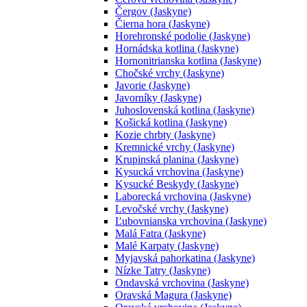
Čergov (Jaskyne)
Čierna hora (Jaskyne)
Horehronské podolie (Jaskyne)
Hornádska kotlina (Jaskyne)
Hornonitrianska kotlina (Jaskyne)
Chočské vrchy (Jaskyne)
Javorie (Jaskyne)
Javorníky (Jaskyne)
Juhoslovenská kotlina (Jaskyne)
Košická kotlina (Jaskyne)
Kozie chrbty (Jaskyne)
Kremnické vrchy (Jaskyne)
Krupinská planina (Jaskyne)
Kysucká vrchovina (Jaskyne)
Kysucké Beskydy (Jaskyne)
Laborecká vrchovina (Jaskyne)
Levočské vrchy (Jaskyne)
Ľubovnianska vrchovina (Jaskyne)
Malá Fatra (Jaskyne)
Malé Karpaty (Jaskyne)
Myjavská pahorkatina (Jaskyne)
Nízke Tatry (Jaskyne)
Ondavská vrchovina (Jaskyne)
Oravská Magura (Jaskyne)