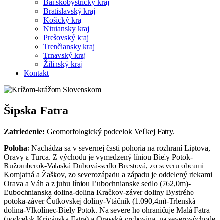
Banskobystrický kraj
Bratislavský kraj
Košický kraj
Nitriansky kraj
Prešovský kraj
Trenčiansky kraj
Trnavský kraj
Žilinský kraj
Kontakt
Šípska Fatra
Zatriedenie:
Geomorfologický podcelok Veľkej Fatry.
Poloha:
Nachádza sa v severnej časti pohoria na rozhraní Liptova,
Oravy a Turca. Z východu je vymedzený líniou Biely Potok-
Ružomberok-Valaská Dubová-sedlo Brestová, zo severu obcami
Komjatná a Žaškov, zo severozápadu a západu je oddelený riekami
Orava a Váh a z juhu líniou Ľubochnianske sedlo (762,0m)-
Ľubochnianska dolina-dolina Kračkov-záver doliny Bystrého
potoka-záver Čutkovskej doliny-Vtáčnik (1.090,4m)-Trlenská
dolina-Vlkolínec-Biely Potok. Na severe ho ohraničuje Malá Fatra
(podcelok Krivánska Fatra) a Oravská vrchovina, na severovýchode