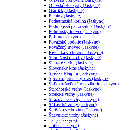
Oravská vrchovina (Jaskyne)
Oravské Beskydy (Jaskyne)
Ostrôžky (Jaskyne)
Pieniny (Jaskyne)
Podtatranská kotlina (Jaskyne)
Podunajská pahorkatina (Jaskyne)
Pohronský Inovec (Jaskyne)
Poľana (Jaskyne)
Považské podolie (Jaskyne)
Považský Inovec (Jaskyne)
Revúcka vrchovina (Jaskyne)
Skorušinské vrchy (Jaskyne)
Slanské vrchy (Jaskyne)
Slovenský kras (Jaskyne)
Spišská Magura (Jaskyne)
Spišsko-gemerský kras (Jaskyne)
Spišsko-šarišské medzihorie (Jaskyne)
Starohorské vrchy (Jaskyne)
Stolické vrchy (Jaskyne)
Strážovské vrchy (Jaskyne)
Súľovské vrchy (Jaskyne)
Šarišská vrchovina (Jaskyne)
Štiavnické vrchy (Jaskyne)
Tatry (Jaskyne)
Tribeč (Jaskyne)