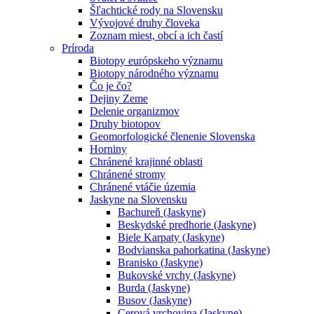
Šľachtické rody na Slovensku
Vývojové druhy človeka
Zoznam miest, obcí a ich častí
Príroda
Biotopy európskeho významu
Biotopy národného významu
Čo je čo?
Dejiny Zeme
Delenie organizmov
Druhy biotopov
Geomorfologické členenie Slovenska
Horniny
Chránené krajinné oblasti
Chránené stromy
Chránené vtáčie územia
Jaskyne na Slovensku
Bachureň (Jaskyne)
Beskydské predhorie (Jaskyne)
Biele Karpaty (Jaskyne)
Bodvianska pahorkatina (Jaskyne)
Branisko (Jaskyne)
Bukovské vrchy (Jaskyne)
Burda (Jaskyne)
Busov (Jaskyne)
Cerová vrchovina (Jaskyne)