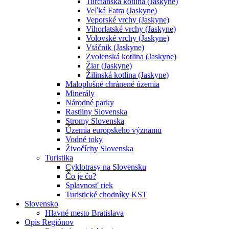
Turčianska kotlina (Jaskyne)
Veľká Fatra (Jaskyne)
Veporské vrchy (Jaskyne)
Vihorlatské vrchy (Jaskyne)
Volovské vrchy (Jaskyne)
Vtáčnik (Jaskyne)
Zvolenská kotlina (Jaskyne)
Žiar (Jaskyne)
Žilinská kotlina (Jaskyne)
Maloplošné chránené územia
Minerály
Národné parky
Rastliny Slovenska
Stromy Slovenska
Územia európskeho významu
Vodné toky
Živočíchy Slovenska
Turistika
Cyklotrasy na Slovensku
Čo je čo?
Splavnosť riek
Turistické chodníky KST
Slovensko
Hlavné mesto Bratislava
Opis Regiónov