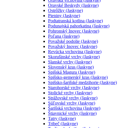
Oravská vrchovina (Jaskyne)
Oravské Beskydy (Jaskyne)
Ostrôžky (Jaskyne)
Pieniny (Jaskyne)
Podtatranská kotlina (Jaskyne)
Podunajská pahorkatina (Jaskyne)
Pohronský Inovec (Jaskyne)
Poľana (Jaskyne)
Považské podolie (Jaskyne)
Považský Inovec (Jaskyne)
Revúcka vrchovina (Jaskyne)
Skorušinské vrchy (Jaskyne)
Slanské vrchy (Jaskyne)
Slovenský kras (Jaskyne)
Spišská Magura (Jaskyne)
Spišsko-gemerský kras (Jaskyne)
Spišsko-šarišské medzihorie (Jaskyne)
Starohorské vrchy (Jaskyne)
Stolické vrchy (Jaskyne)
Strážovské vrchy (Jaskyne)
Súľovské vrchy (Jaskyne)
Šarišská vrchovina (Jaskyne)
Štiavnické vrchy (Jaskyne)
Tatry (Jaskyne)
Tribeč (Jaskyne)