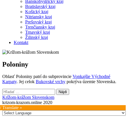
Banskobystrický kraj
Bratislavský kraj
Košický kraj
Nitriansky kraj
Prešovský kraj
Trenčiansky kraj
Trnavský kraj
Žilinský kraj
Kontakt
Poloniny
Oblasť Poloniny patrí do subprovincie
Vonkajšie Východné
Karpaty
. Jej celok
Bukovské vrchy
pokrýva územie Slovenska.
Hľadať:
Krížom-krážom Slovenskom
krizom-krazom.online 2020
/ Translate »