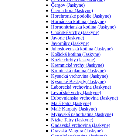
Čergov (Jaskyne)
Čierna hora (Jaskyne)
Horehronské podolie (Jaskyne)
Hornádska kotlina (Jaskyne)
Hornonitrianska kotlina (Jaskyne)
Chočské vrchy (Jaskyne)
Javorie (Jaskyne)
Javorníky (Jaskyne)
Juhoslovenská kotlina (Jaskyne)
Košická kotlina (Jaskyne)
Kozie chrbty (Jaskyne)
Kremnické vrchy (Jaskyne)
Krupinská planina (Jaskyne)
Kysucká vrchovina (Jaskyne)
Kysucké Beskydy (Jaskyne)
Laborecká vrchovina (Jaskyne)
Levočské vrchy (Jaskyne)
Ľubovnianska vrchovina (Jaskyne)
Malá Fatra (Jaskyne)
Malé Karpaty (Jaskyne)
Myjavská pahorkatina (Jaskyne)
Nízke Tatry (Jaskyne)
Ondavská vrchovina (Jaskyne)
Oravská Magura (Jaskyne)