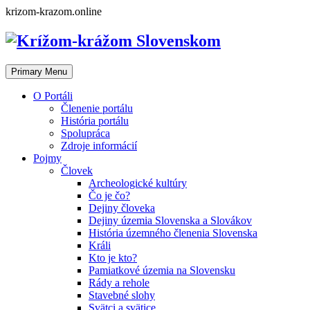
Skip
krizom-krazom.online
to
content
Primary Menu
O Portáli
Členenie portálu
História portálu
Spolupráca
Zdroje informácií
Pojmy
Človek
Archeologické kultúry
Čo je čo?
Dejiny človeka
Dejiny územia Slovenska a Slovákov
História územného členenia Slovenska
Králi
Kto je kto?
Pamiatkové územia na Slovensku
Rády a rehole
Stavebné slohy
Svätci a svätice