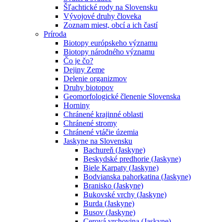
Šľachtické rody na Slovensku
Vývojové druhy človeka
Zoznam miest, obcí a ich častí
Príroda
Biotopy európskeho významu
Biotopy národného významu
Čo je čo?
Dejiny Zeme
Delenie organizmov
Druhy biotopov
Geomorfologické členenie Slovenska
Horniny
Chránené krajinné oblasti
Chránené stromy
Chránené vtáčie územia
Jaskyne na Slovensku
Bachureň (Jaskyne)
Beskydské predhorie (Jaskyne)
Biele Karpaty (Jaskyne)
Bodvianska pahorkatina (Jaskyne)
Branisko (Jaskyne)
Bukovské vrchy (Jaskyne)
Burda (Jaskyne)
Busov (Jaskyne)
Cerová vrchovina (Jaskyne)