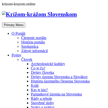
Skip
krizom-krazom.online
to
content
Primary Menu
O Portáli
Členenie portálu
História portálu
Spolupráca
Zdroje informácií
Pojmy
Človek
Archeologické kultúry
Čo je čo?
Dejiny človeka
Dejiny územia Slovenska a Slovákov
História územného členenia Slovenska
Králi
Kto je kto?
Pamiatkové územia na Slovensku
Rády a rehole
Stavebné slohy
Svätci a svätice