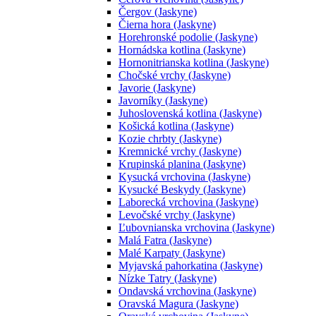
Čergov (Jaskyne)
Čierna hora (Jaskyne)
Horehronské podolie (Jaskyne)
Hornádska kotlina (Jaskyne)
Hornonitrianska kotlina (Jaskyne)
Chočské vrchy (Jaskyne)
Javorie (Jaskyne)
Javorníky (Jaskyne)
Juhoslovenská kotlina (Jaskyne)
Košická kotlina (Jaskyne)
Kozie chrbty (Jaskyne)
Kremnické vrchy (Jaskyne)
Krupinská planina (Jaskyne)
Kysucká vrchovina (Jaskyne)
Kysucké Beskydy (Jaskyne)
Laborecká vrchovina (Jaskyne)
Levočské vrchy (Jaskyne)
Ľubovnianska vrchovina (Jaskyne)
Malá Fatra (Jaskyne)
Malé Karpaty (Jaskyne)
Myjavská pahorkatina (Jaskyne)
Nízke Tatry (Jaskyne)
Ondavská vrchovina (Jaskyne)
Oravská Magura (Jaskyne)