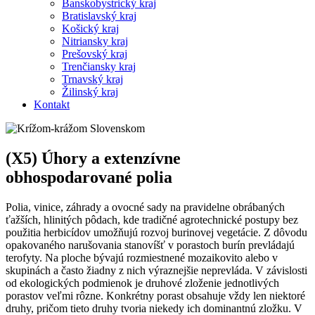
Banskobystrický kraj
Bratislavský kraj
Košický kraj
Nitriansky kraj
Prešovský kraj
Trenčiansky kraj
Trnavský kraj
Žilinský kraj
Kontakt
(X5) Úhory a extenzívne
obhospodarované polia
Polia, vinice, záhrady a ovocné sady na pravidelne obrábaných
ťažších, hlinitých pôdach, kde tradičné agrotechnické postupy bez
použitia herbicídov umožňujú rozvoj burinovej vegetácie. Z dôvodu
opakovaného narušovania stanovíšť v porastoch burín prevládajú
terofyty. Na ploche bývajú rozmiestnené mozaikovito alebo v
skupinách a často žiadny z nich výraznejšie neprevláda. V závislosti
od ekologických podmienok je druhové zloženie jednotlivých
porastov veľmi rôzne. Konkrétny porast obsahuje vždy len niektoré
druhy, pričom tieto druhy tvoria niekedy ich dominantnú zložku. V