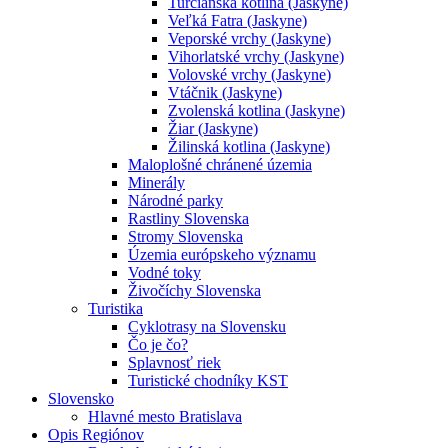
Turčianska kotlina (Jaskyne)
Veľká Fatra (Jaskyne)
Veporské vrchy (Jaskyne)
Vihorlatské vrchy (Jaskyne)
Volovské vrchy (Jaskyne)
Vtáčnik (Jaskyne)
Zvolenská kotlina (Jaskyne)
Žiar (Jaskyne)
Žilinská kotlina (Jaskyne)
Maloplošné chránené územia
Minerály
Národné parky
Rastliny Slovenska
Stromy Slovenska
Územia európskeho významu
Vodné toky
Živočíchy Slovenska
Turistika
Cyklotrasy na Slovensku
Čo je čo?
Splavnosť riek
Turistické chodníky KST
Slovensko
Hlavné mesto Bratislava
Opis Regiónov