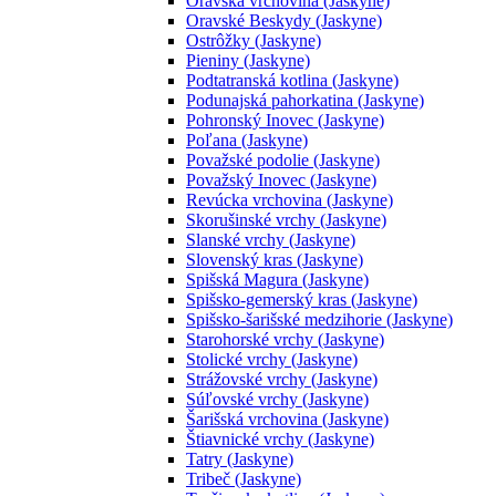
Oravská vrchovina (Jaskyne)
Oravské Beskydy (Jaskyne)
Ostrôžky (Jaskyne)
Pieniny (Jaskyne)
Podtatranská kotlina (Jaskyne)
Podunajská pahorkatina (Jaskyne)
Pohronský Inovec (Jaskyne)
Poľana (Jaskyne)
Považské podolie (Jaskyne)
Považský Inovec (Jaskyne)
Revúcka vrchovina (Jaskyne)
Skorušinské vrchy (Jaskyne)
Slanské vrchy (Jaskyne)
Slovenský kras (Jaskyne)
Spišská Magura (Jaskyne)
Spišsko-gemerský kras (Jaskyne)
Spišsko-šarišské medzihorie (Jaskyne)
Starohorské vrchy (Jaskyne)
Stolické vrchy (Jaskyne)
Strážovské vrchy (Jaskyne)
Súľovské vrchy (Jaskyne)
Šarišská vrchovina (Jaskyne)
Štiavnické vrchy (Jaskyne)
Tatry (Jaskyne)
Tribeč (Jaskyne)