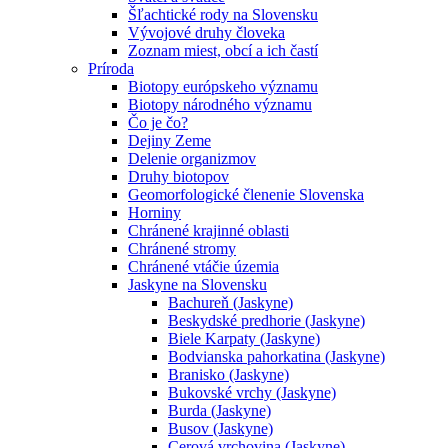
Šľachtické rody na Slovensku
Vývojové druhy človeka
Zoznam miest, obcí a ich častí
Príroda
Biotopy európskeho významu
Biotopy národného významu
Čo je čo?
Dejiny Zeme
Delenie organizmov
Druhy biotopov
Geomorfologické členenie Slovenska
Horniny
Chránené krajinné oblasti
Chránené stromy
Chránené vtáčie územia
Jaskyne na Slovensku
Bachureň (Jaskyne)
Beskydské predhorie (Jaskyne)
Biele Karpaty (Jaskyne)
Bodvianska pahorkatina (Jaskyne)
Branisko (Jaskyne)
Bukovské vrchy (Jaskyne)
Burda (Jaskyne)
Busov (Jaskyne)
Cerová vrchovina (Jaskyne)