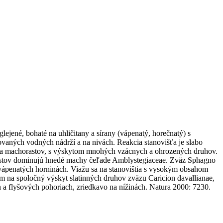
lejené, bohaté na uhličitany a sírany (vápenatý, horečnatý) s
vaných vodných nádrží a na nivách. Reakcia stanovišťa je slabo
íc a machorastov, s výskytom mnohých vzácnych a ohrozených druhov.
orastov dominujú hnedé machy čeľade Amblystegiaceae. Zväz Sphagno
a vápenatých horninách. Viažu sa na stanovištia s vysokým obsahom
om na spoločný výskyt slatinných druhov zväzu Caricion davallianae,
 a flyšových pohoriach, zriedkavo na nížinách. Natura 2000: 7230.