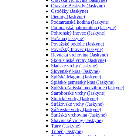
Oravská vrchovina (Jaskyne)
Oravské Beskydy (Jaskyne)
Ostrôžky (Jaskyne)
Pieniny (Jaskyne)
Podtatranská kotlina (Jaskyne)
Podunajská pahorkatina (Jaskyne)
Pohronský Inovec (Jaskyne)
Poľana (Jaskyne)
Považské podolie (Jaskyne)
Považský Inovec (Jaskyne)
Revúcka vrchovina (Jaskyne)
Skorušinské vrchy (Jaskyne)
Slanské vrchy (Jaskyne)
Slovenský kras (Jaskyne)
Spišská Magura (Jaskyne)
Spišsko-gemerský kras (Jaskyne)
Spišsko-šarišské medzihorie (Jaskyne)
Starohorské vrchy (Jaskyne)
Stolické vrchy (Jaskyne)
Strážovské vrchy (Jaskyne)
Súľovské vrchy (Jaskyne)
Šarišská vrchovina (Jaskyne)
Štiavnické vrchy (Jaskyne)
Tatry (Jaskyne)
Tribeč (Jaskyne)