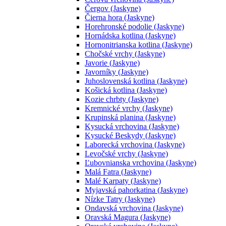
Čergov (Jaskyne)
Čierna hora (Jaskyne)
Horehronské podolie (Jaskyne)
Hornádska kotlina (Jaskyne)
Hornonitrianska kotlina (Jaskyne)
Chočské vrchy (Jaskyne)
Javorie (Jaskyne)
Javorníky (Jaskyne)
Juhoslovenská kotlina (Jaskyne)
Košická kotlina (Jaskyne)
Kozie chrbty (Jaskyne)
Kremnické vrchy (Jaskyne)
Krupinská planina (Jaskyne)
Kysucká vrchovina (Jaskyne)
Kysucké Beskydy (Jaskyne)
Laborecká vrchovina (Jaskyne)
Levočské vrchy (Jaskyne)
Ľubovnianska vrchovina (Jaskyne)
Malá Fatra (Jaskyne)
Malé Karpaty (Jaskyne)
Myjavská pahorkatina (Jaskyne)
Nízke Tatry (Jaskyne)
Ondavská vrchovina (Jaskyne)
Oravská Magura (Jaskyne)