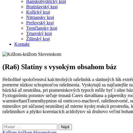
Banskobystrický kraj
Bratislavský kraj
Košický kraj
Nitriansky kraj
Prešovský kraj
Trenčiansky kraj
Trnavský kraj
Žilinský kraj
Kontakt
(Ra6) Slatiny s vysokým obsahom báz
Heliofilné spoločenstvá kalcitrofných rašelinísk a slatinných lúk ext
pomerne nízkou schopnosťou rašelinenia. Vyskytujú sa najčastejšie 
bázická až neutrálna, pri prameniskových typoch môže byť i silne b
Fyziognómiu porastov určuje trsnatá Carex davalliana a páperníky 
warnstorfianiTomenthypnion sú ostricovo-machové, rašelinotvorné, su
minerálov pri súčasnej neutrálnej až mierne kyslej reakcii prostredi
rašelinníkov a plytko koreniacich acidofytov sú druhovo veľmi bohat
Hľadať:
Krížom-krážom Slovenskom