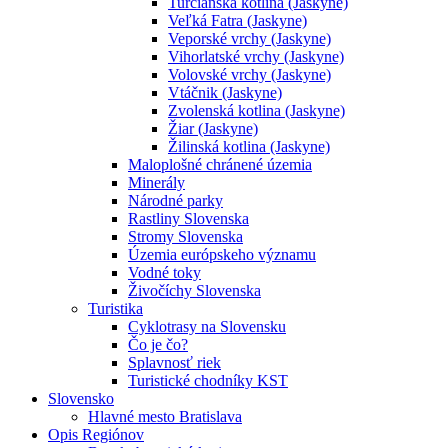
Turčianska kotlina (Jaskyne)
Veľká Fatra (Jaskyne)
Veporské vrchy (Jaskyne)
Vihorlatské vrchy (Jaskyne)
Volovské vrchy (Jaskyne)
Vtáčnik (Jaskyne)
Zvolenská kotlina (Jaskyne)
Žiar (Jaskyne)
Žilinská kotlina (Jaskyne)
Maloplošné chránené územia
Minerály
Národné parky
Rastliny Slovenska
Stromy Slovenska
Územia európskeho významu
Vodné toky
Živočíchy Slovenska
Turistika
Cyklotrasy na Slovensku
Čo je čo?
Splavnosť riek
Turistické chodníky KST
Slovensko
Hlavné mesto Bratislava
Opis Regiónov