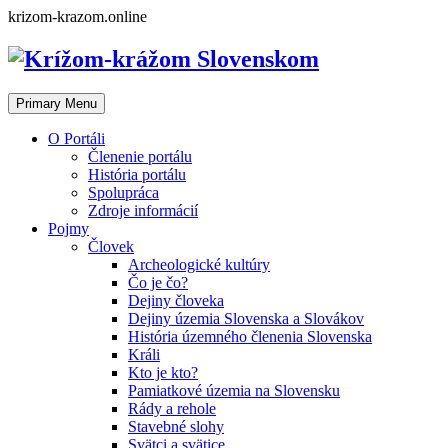
Skip
krizom-krazom.online
to
content
Primary Menu
O Portáli
Členenie portálu
História portálu
Spolupráca
Zdroje informácií
Pojmy
Človek
Archeologické kultúry
Čo je čo?
Dejiny človeka
Dejiny územia Slovenska a Slovákov
História územného členenia Slovenska
Králi
Kto je kto?
Pamiatkové územia na Slovensku
Rády a rehole
Stavebné slohy
Svätci a svätice