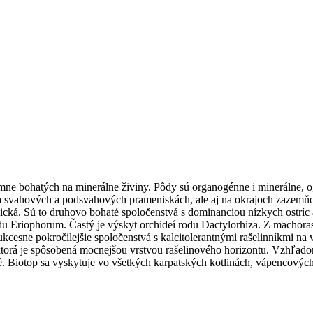
rémne bohatých na minerálne živiny. Pôdy sú organogénne i minerálne, og
na svahových a podsvahových prameniskách, ale aj na okrajoch zazemňo
ázická. Sú to druhovo bohaté spoločenstvá s dominanciou nízkych ostr
rodu Eriophorum. Častý je výskyt orchideí rodu Dactylorhiza. Z mach
kcesne pokročilejšie spoločenstvá s kalcitolerantnými rašelinníkmi n
a, ktorá je spôsobená mocnejšou vrstvou rašelinového horizontu. Vzhľad
é. Biotop sa vyskytuje vo všetkých karpatských kotlinách, vápencových